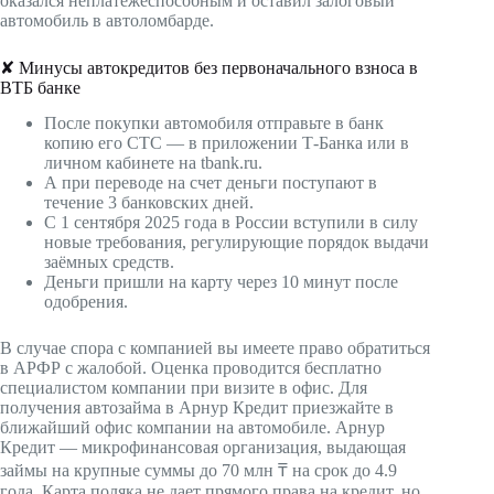
оказался неплатежеспособным и оставил залоговый
автомобиль в автоломбарде.
✘ Минусы автокредитов без первоначального взноса в
ВТБ банке
После покупки автомобиля отправьте в банк
копию его СТС — в приложении Т‑Банка или в
личном кабинете на tbank.ru.
А при переводе на счет деньги поступают в
течение 3 банковских дней.
С 1 сентября 2025 года в России вступили в силу
новые требования, регулирующие порядок выдачи
заёмных средств.
Деньги пришли на карту через 10 минут после
одобрения.
В случае спора с компанией вы имеете право обратиться
в АРФР с жалобой. Оценка проводится бесплатно
специалистом компании при визите в офис. Для
получения автозайма в Арнур Кредит приезжайте в
ближайший офис компании на автомобиле. Арнур
Кредит — микрофинансовая организация, выдающая
займы на крупные суммы до 70 млн ₸ на срок до 4.9
года. Карта поляка не дает прямого права на кредит, но