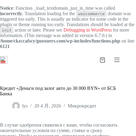
Notice
: Function _load_textdomain_just_in_time was called
incorrectly
. Translation loading for the
domain was
woocommerce
triggered too early. This is usually an indicator for some code in the
plugin or theme running too early. Translations should be loaded at the
action or later. Please see
Debugging in WordPress
for more
init
information. (This message was added in version 6.7.0.) in
/home/ckzccafscy/guoxuers.com/wp-includes/functions.php
on line
6121
跳
过
购
内
物
容
车
Кредит «Деньги под залог авто до 30 000 BYN» от БСБ
Банка
lys
20 4 月, 2026
Микрокредит
В случае одобрения свяжемся с вами, чтобы согласовать
окончательные условия по сумме, ставке и сроку
кредита. Чтобы выплачивать автокредит по графику,