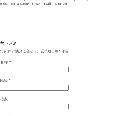
в большом количестве онлайн-контента.
留下评论
您的邮箱地址不会被公开。
必填项已用
*
标注
*
名称
*
邮箱
站点