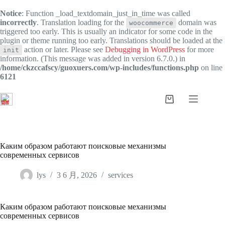
Notice
: Function _load_textdomain_just_in_time was called
incorrectly
. Translation loading for the
domain was
woocommerce
triggered too early. This is usually an indicator for some code in the
plugin or theme running too early. Translations should be loaded at the
action or later. Please see
Debugging in WordPress
for more
init
information. (This message was added in version 6.7.0.) in
/home/ckzccafscy/guoxuers.com/wp-includes/functions.php
on line
6121
跳
过
购
内
物
容
车
Каким образом работают поисковые механизмы
современных сервисов
lys
3 6 月, 2026
services
Каким образом работают поисковые механизмы
современных сервисов