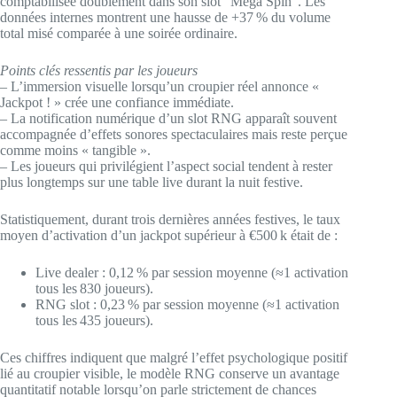
comptabilisée doublement dans son slot “Mega Spin”. Les
données internes montrent une hausse de +37 % du volume
total misé comparée à une soirée ordinaire.
Points clés ressentis par les joueurs
– L’immersion visuelle lorsqu’un croupier réel annonce «
Jackpot ! » crée une confiance immédiate.
– La notification numérique d’un slot RNG apparaît souvent
accompagnée d’effets sonores spectaculaires mais reste perçue
comme moins « tangible ».
– Les joueurs qui privilégient l’aspect social tendent à rester
plus longtemps sur une table live durant la nuit festive.
Statistiquement, durant trois dernières années festives, le taux
moyen d’activation d’un jackpot supérieur à €500 k était de :
Live dealer : 0,12 % par session moyenne (≈1 activation
tous les 830 joueurs).
RNG slot : 0,23 % par session moyenne (≈1 activation
tous les 435 joueurs).
Ces chiffres indiquent que malgré l’effet psychologique positif
lié au croupier visible, le modèle RNG conserve un avantage
quantitatif notable lorsqu’on parle strictement de chances