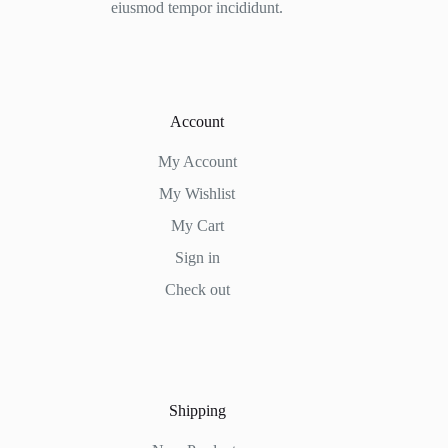
eiusmod tempor incididunt.
Account
My Account
My Wishlist
My Cart
Sign in
Check out
Shipping