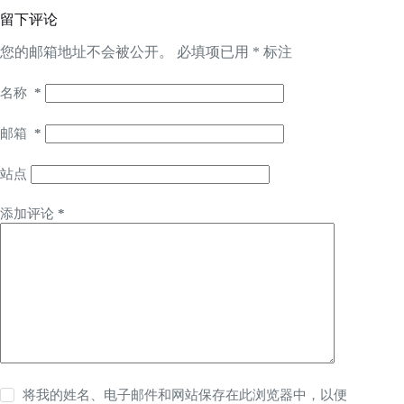
留下评论
您的邮箱地址不会被公开。
必填项已用
*
标注
名称
*
邮箱
*
站点
添加评论
*
将我的姓名、电子邮件和网站保存在此浏览器中，以便