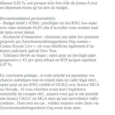
dépasse 0,92 %, soit presque trois fois celle du joueur A tout
en dépensant moins qu’un tiers du budget.
Recommandations personnalisées
– Budget limité (<€500) : privilégier un slot RNG low‑stake
avec mise minimale €0,05 afin d’accroître votre nombre total
de spins avant minuit.
– Recherche d’immersion : choisissez une table live premium
proposée par Zerochomeurdelongueduree.Org comme «
Casino Royale Live », où vous bénéficiez également d’un
bonus cash‑back spécial New Year.
– Tolérance élevée au risque : optez pour un slot high‑stake
progressive (>€5 per spin) offrant un RTP jackpot supérieur
à 97 %.
En conclusion pratique , si votre priorité est maximiser vos
chances statistiques tout en restant dans un cadre légal strict ,
optez pour un jeu RNG certifié eCOGRA avec licence MGA
ou Nevada . Si vous cherchez avant tout l’expérience
sensorielle du croupier réel , assurez‑vous que le site possède
une licence UKGC ou MGA ainsi qu’une surveillance vidéo
continue . Dans tous les cas , validez toujours votre choix via
Zerochomeurdelongueduree.Org avant toute mise.