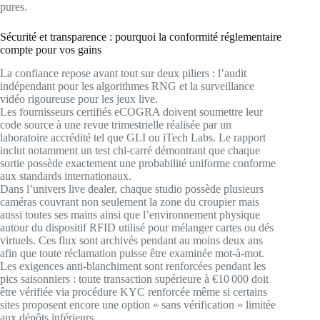
pures.
Sécurité et transparence : pourquoi la conformité réglementaire
compte pour vos gains
La confiance repose avant tout sur deux piliers : l’audit
indépendant pour les algorithmes RNG et la surveillance
vidéo rigoureuse pour les jeux live.
Les fournisseurs certifiés eCOGRA doivent soumettre leur
code source à une revue trimestrielle réalisée par un
laboratoire accrédité tel que GLI ou iTech Labs. Le rapport
inclut notamment un test chi‑carré démontrant que chaque
sortie possède exactement une probabilité uniforme conforme
aux standards internationaux.
Dans l’univers live dealer, chaque studio possède plusieurs
caméras couvrant non seulement la zone du croupier mais
aussi toutes ses mains ainsi que l’environnement physique
autour du dispositif RFID utilisé pour mélanger cartes ou dés
virtuels. Ces flux sont archivés pendant au moins deux ans
afin que toute réclamation puisse être examinée mot‑à‑mot.
Les exigences anti‑blanchiment sont renforcées pendant les
pics saisonniers : toute transaction supérieure à €10 000 doit
être vérifiée via procédure KYC renforcée même si certains
sites proposent encore une option « sans vérification » limitée
aux dépôts inférieurs.