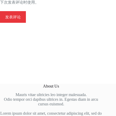
下次发表评论时使用。
发表评论
About Us
Mauris vitae ultricies leo integer malesuada.
Odio tempor orci dapibus ultrices in. Egestas diam in arcu
cursus euismod.
Lorem ipsum dolor sit amet, consectetur adipiscing elit, sed do