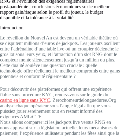
RNG et l’évolution des exigences réglementaires
post‑pandémie ; conclusions économiques sur le meilleur
rapport gain/risque selon le profil du joueur, le budget
disponible et la tolérance à la volatilité
Introduction
Le réveillon du Nouvel An est devenu un véritable théâtre où
se disputent millions d’euros de jackpots. Les joueurs oscillent
entre l’adrénaline d’une table live où un croupier déclenche le
gros lot sous leurs yeux, et l’attraction d’un slot RNG dont le
compteur monte silencieusement jusqu’à un million ou plus.
Cette dualité soulève une question cruciale : quelle
technologie offre réellement le meilleur compromis entre gains
potentiels et conformité réglementaire ?
Pour découvrir des plateformes qui offrent une expérience
fiable sans procédure KYC, rendez‑vous sur le guide du
casino en ligne sans KYC
. Zerochomeurdelongueduree.Org
analyse chaque opérateur sous l’angle légal afin que vous
puissiez jouer sereinement tout en restant informé des
exigences AML/CTF.
Nous allons comparer ici les jackpots live versus RNG en
nous appuyant sur la législation actuelle, leurs mécanismes de
paiement, l’expérience utilisateur pendant les fêtes ainsi que la