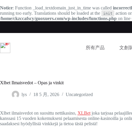
Notice
: Function _load_textdomain_just_in_time was called
incorrect
running too early. Translations should be loaded at the
action or
init
/home/ckzccafscy/guoxuers.com/wp-includes/functions.php
on line
跳
过
内
容
所有产品
文創
Xlbet Ilmaisvedot – Opas ja vinkit
lys
18 5 月, 2026
Uncategorized
Xlbet ilmaisvedot on suosittu nettikasino,
XLBet
joka tarjoaa pelaajill
kanssasi 15 vuoden kokemukseni pelaamisesta online-kasinoilla ja online
saadaksesi hyödyllisiä vinkkejä ja tietoa tästä pelistä!