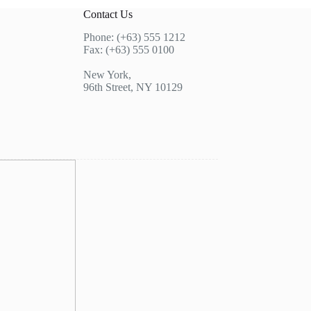
Contact Us
Phone: (+63) 555 1212
Fax: (+63) 555 0100
New York,
96th Street, NY 10129