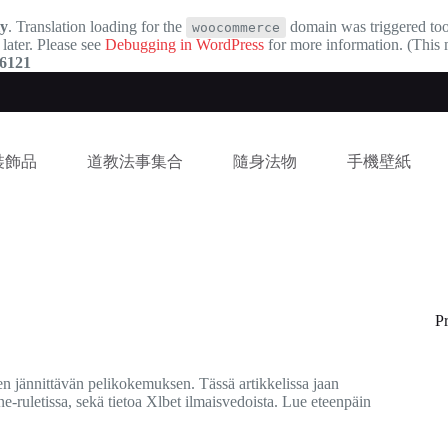
ly
. Translation loading for the
domain was triggered too 
woocommerce
 later. Please see
Debugging in WordPress
for more information. (This 
6121
裝飾品
道教法事集合
隨身法物
手機壁紙
P
een jännittävän pelikokemuksen. Tässä artikkelissa jaan
-ruletissa, sekä tietoa Xlbet ilmaisvedoista. Lue eteenpäin