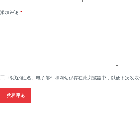
*
添加评论
将我的姓名、电子邮件和网站保存在此浏览器中，以便下次发表
发表评论