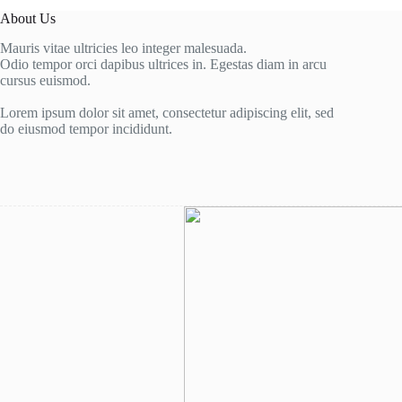
About Us
Mauris vitae ultricies leo integer malesuada.
Odio tempor orci dapibus ultrices in. Egestas diam in arcu
cursus euismod.
Lorem ipsum dolor sit amet, consectetur adipiscing elit, sed
do eiusmod tempor incididunt.