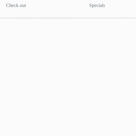
Check out
Specials