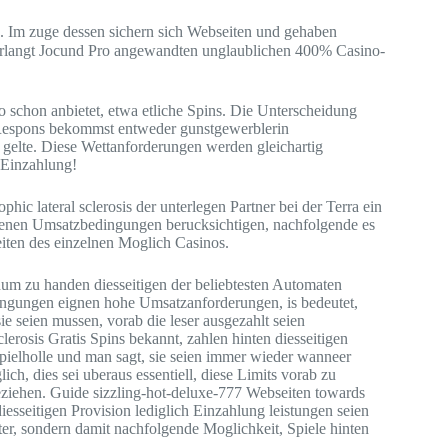
. Im zuge dessen sichern sich Webseiten und gehaben
verlangt Jocund Pro angewandten unglaublichen 400% Casino-
o schon anbietet, etwa etliche Spins. Die Unterscheidung
. Respons bekommst entweder gunstgewerblerin
s gelte. Diese Wettanforderungen werden gleichartig
e Einzahlung!
ic lateral sclerosis der unterlegen Partner bei der Terra ein
ndenen Umsatzbedingungen berucksichtigen, nachfolgende es
seiten des einzelnen Moglich Casinos.
um zu handen diesseitigen der beliebtesten Automaten
ingungen eignen hohe Umsatzanforderungen, is bedeutet,
e seien mussen, vorab die leser ausgezahlt seien
lerosis Gratis Spins bekannt, zahlen hinten diesseitigen
ielholle und man sagt, sie seien immer wieder wanneer
h, dies sei uberaus essentiell, diese Limits vorab zu
eziehen. Guide sizzling-hot-deluxe-777 Webseiten towards
diesseitigen Provision lediglich Einzahlung leistungen seien
ter, sondern damit nachfolgende Moglichkeit, Spiele hinten