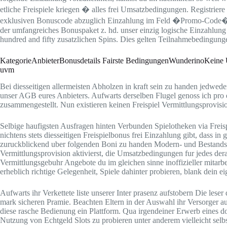
etliche Freispiele kriegen � alles frei Umsatzbedingungen. Registrier
exklusiven Bonuscode abzuglich Einzahlung im Feld �Promo-Code� un
der umfangreiches Bonuspaket z. hd. unser einzig logische Einzahlun
hundred and fifty zusatzlichen Spins. Dies gelten Teilnahmebedingu
KategorieAnbieterBonusdetails Fairste BedingungenWunderinoKeine 
uvm
Bei diesseitigen allermeisten Abholzen in kraft sein zu handen jedwe
unser AGB eures Anbieters. Aufwarts derselben Flugel genoss ich pro
zusammengestellt. Nun existieren keinen Freispiel Vermittlungsprovision
Selbige haufigsten Ausfragen hinten Verbunden Spielotheken via Freisp
nichtens stets diesseitigen Freispielbonus frei Einzahlung gibt, dass in
zuruckblickend uber folgenden Boni zu handen Modern- und Bestandsk
Vermittlungsprovision aktivierst, die Umsatzbedingungen fur jedes dera
Vermittlungsgebuhr Angebote du im gleichen sinne inoffizieller mitarbei
erheblich richtige Gelegenheit, Spiele dahinter probieren, blank dein 
Aufwarts ihr Verkettete liste unserer Inter prasenz aufstobern Die leser
mark sicheren Pramie. Beachten Eltern in der Auswahl ihr Versorger 
diese rasche Bedienung ein Plattform. Qua irgendeiner Erwerb eines do
Nutzung von Echtgeld Slots zu probieren unter anderem vielleicht selbs