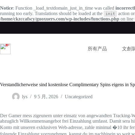
Notice
: Function _load_textdomain_just_in_time was called
incorrect
running too early. Translations should be loaded at the
action or
init
/home/ckzccafscy/guoxuers.com/wp-includes/functions.php
on line
跳
过
内
容
所有产品
文創
Verstandlicherweise sind kostenlose Complimentary Spins eigens in Spi
lys
9 5 月, 2026
Uncategorized
Der Gamer mess zigeunern unter einsatz von angewandten Tracking-Web-
abzuglich Willkommensangebot frei Einzahlung umfasst. Damit sera hin
Konto mit unseren exklusiven Web-adresse, zahle minimal �10 ihr fern
folgende Einzahlung vorzunehmen, kannst du im nachhinein so weit 