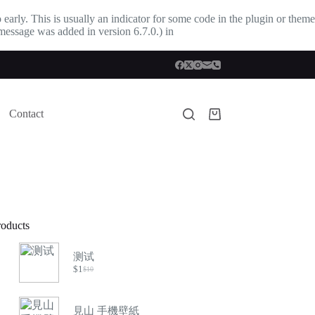
early. This is usually an indicator for some code in the plugin or theme
message was added in version 6.7.0.) in
Contact
购
物
车
roducts
测试
$
1
$
10
原
当
价
前
为：
价
見山 手機壁紙
$10。
格