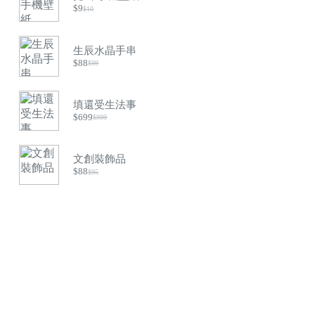
$
9
为：
$
10
原
当
$1。
价
前
为：
价
生辰水晶手串
$10。
格
$
88
为：
$
99
原
当
$9。
价
前
为：
价
填還受生法事
$99。
格
$
699
为：
$
999
原
当
$88。
价
前
为：
价
文創裝飾品
$999。
格
$
88
为：
$
95
原
当
$699。
价
前
为：
价
$95。
格
为：
$88。