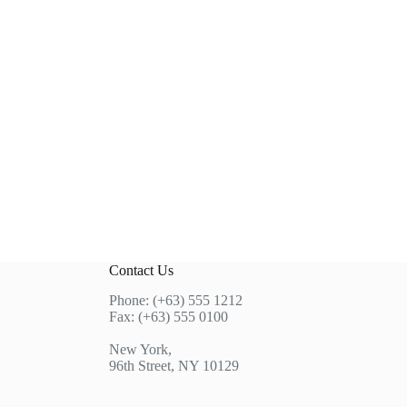
Contact Us
Phone: (+63) 555 1212
Fax: (+63) 555 0100
New York,
96th Street, NY 10129