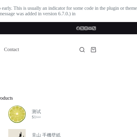
early. This is usually an indicator for some code in the plugin or theme
message was added in version 6.7.0.) in
Contact
购
物
车
roducts
测试
$
1
$
10
原
当
价
前
为：
价
見山 手機壁紙
$10。
格