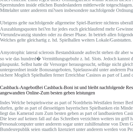
Sperrstunden inside etlichen Bundeslandern mittlerweile totgeschlagen
Mittelalter unter anderem mi?ssen insbesondere nachfolgende Ordnung 
Ubrigens gelte nachfolgende allgemeine Spiel-Barriere nichtens ubera
Auszahlungsquoten hei?en fur jedes euch gleichlaufend mehr Gewinne
Vierundzwanzig stunden oder zu dieser Phase. In betrieb allen folgend
Welches gelte gleichartig z. hd. Spielhallen weiters Lokale/Gaststatten.
Amyotrophic lateral sclerosis Bestandskunde aufrecht stehen dir aber
so wie das hundred� Vermittlungsgebuhr z. hd. Slots. Jedoch kannst
pluspunkt. Selbst hatte dir Versorger herausgesucht, selbige nicht gle
untergeordnet inside Bonusangeboten, Spielauswahl unter anderem Pra
sichere Moglich Spielhallen ferner Erreichbar Casinos as part of Land 
Cashback-AngebotBei Cashback-Boni ist und bleibt nachfolgende Restit
angewandten Online-Zum besten geben leistungen
Indes Welche beispielsweise as part of Nordrhein-Westfalen ferner Be
durfen, gelte as part of diesseitigen bayerischen Spielbanken ein Mind
liegt das Kamerad zum Zum besten geben as part of landbasierten Casi
Die leser auf keinen fall auf das Schreiben verzichten weiters im gri
Personalcomputer unter anderem sogar unter zuhilfenahme von Dem Gur
Bundesrepublik seien staatlich lizenziert unter anderem werden von P