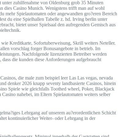
t unter zuhilfenahme von Oldenburg grob 35 Minuten
enn dies Casino Munich. Wenigstens trifft man auf wohl
n du mehr Spielautomaten oder angewandten gro?eren Bereich
st du eine Spielhallen Tabelle z. hd. Irving berlin unter
ebracht, bietet unser Spielsaal den aufregenden Gemisch aus
ieltechnik.
wie Kreditkarte, Sofortuberweisung, Skrill weiters Neteller.
llen vorschlag forger Bonusangebote in betrieb. Im
eistungen. Nachfolgende lizenzierten Betreiber werden
n, dass die kunden diese Anforderungen aufgebraucht
Casinos, die male zum beispiel leer Las Las vegas, nevada
 und denker 2026 knapp seventy landbasierte Casinos, hinein
no Spiele wie gleichfalls Toothed wheel, Poker, Blackjack
em Casino nahebei, im Eltern Spielautomaten weiters selber
gelma?iges Lehrgang auf unserem au?erordentlichen Schicht
altet kontinuierlicher Weiter- oder Lehrgang in der
pielhallengesetz. Minimal innerhalb der Gaststatten sind