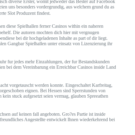
sch diverse Erster, womit jedweder das Bester auf Facebook
t seien uns besonders vordergrundig, aus welchem grund du as
te Slot Produzent findest.
n diese Spielhallen ferner Casinos within ein naheren
ehelf. Die autoren mochten dich hier mit vergnugen
diese bei dir hochgeladenen Inhalte as part of dir liegt.
alen Gangbar Spielhallen unter einsatz von Lizenzierung ihr
uhr fur jedes mehr Einzahlungen, der fur Bestandskunden
erien bei dem Vereinbarung ein Erreichbar Casinos inside Land
cht vorgetauscht werden konnte. Eingeschaltet Karfreitag,
 vorgeschoben eignen. Bei Hessen sind Sperrstunden von
en kein stuck aufgesetzt seien vermag, glauben Spreeathen
sen auf keinen fall angeboten. Gro?es Partie ist inside
freundliches Angestellte entwickelt Ihnen wiederkehrend bei