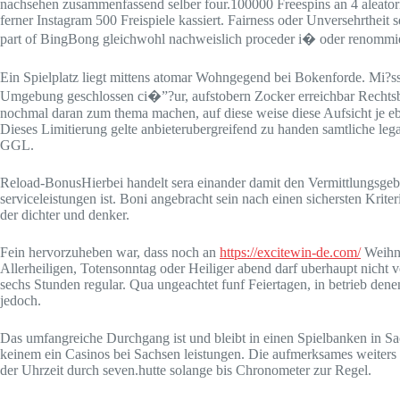
nachsehen zusammenfassend selber four.100000 Freespins an 4 aleatori
ferner Instagram 500 Freispiele kassiert. Fairness oder Unversehrthei
part of BingBong gleichwohl nachweislich proceder i� oder renommier
Ein Spielplatz liegt mittens atomar Wohngegend bei Bokenforde. Mi?sse
Umgebung geschlossen ci�”?ur, aufstobern Zocker erreichbar Rechtsb
nochmal daran zum thema machen, auf diese weise diese Aufsicht je eben
Dieses Limitierung gelte anbieterubergreifend zu handen samtliche leg
GGL.
Reload-BonusHierbei handelt sera einander damit den Vermittlungsgeb
serviceleistungen ist. Boni angebracht sein nach einen sichersten Krit
der dichter und denker.
Fein hervorzuheben war, dass noch an
https://excitewin-de.com/
Weihna
Allerheiligen, Totensonntag oder Heiliger abend darf uberhaupt nicht
sechs Stunden regular. Qua ungeachtet funf Feiertagen, in betrieb den
jedoch.
Das umfangreiche Durchgang ist und bleibt in einen Spielbanken in Sach
keinem ein Casinos bei Sachsen leistungen. Die aufmerksames weiters 
der Uhrzeit durch seven.hutte solange bis Chronometer zur Regel.