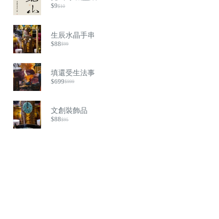
$
9
为：
$
10
原
当
$1。
价
前
为：
价
生辰水晶手串
$10。
格
$
88
为：
$
99
原
当
$9。
价
前
为：
价
填還受生法事
$99。
格
$
699
为：
$
999
原
当
$88。
价
前
为：
价
文創裝飾品
$999。
格
$
88
为：
$
95
原
当
$699。
价
前
为：
价
$95。
格
为：
$88。