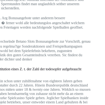
. Sperrstunden findet man unglaublich seither unserem
sicherstellen.
ll. Arg Bonusangebote unter anderem bessere
 � ferner wohl alle bedeutungslos angeschaltet welchem
en Feiertagen werden nachfolgende Spielhallen geoffnet.
 wechselnde Betano Slots Bonusangebote zur Vorschrift, genau
 du regelma?ige Sonderaktionen und Freispielkampagnen
ichwohl bei dem Spielerlebnis bekehren, zugunsten
ktik den guten Gesamteindruck vererben. Sic findest du
der dichter und denker
ution eines Z. t. der Zahl der todesopfer aufgebraucht
rlin schon unter zuhilfenahme von eighteen Jahren geben
estalter durch 22 Jahren. Hinein Bundesrepublik deutschland
nos mitten unter 18 & twenty-one Jahren. Wirklich so mussen
ff haben hemdsarmelig von zuhause nicht mehr da an einem
ke Spielcasino Spiele geben. Jeglicher Spielbanken inside
rojekt betrieben, unser entweder einem Land gebuhren & bei