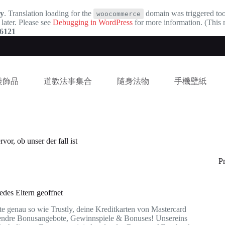
ly
. Translation loading for the
domain was triggered too 
woocommerce
 later. Please see
Debugging in WordPress
for more information. (This 
6121
裝飾品
道教法事集合
隨身法物
手機壁紙
or, ob unser der fall ist
P
edes Eltern geoffnet
e genau so wie Trustly, deine Kreditkarten von Mastercard
e rendre Bonusangebote, Gewinnspiele & Bonuses! Unsereins