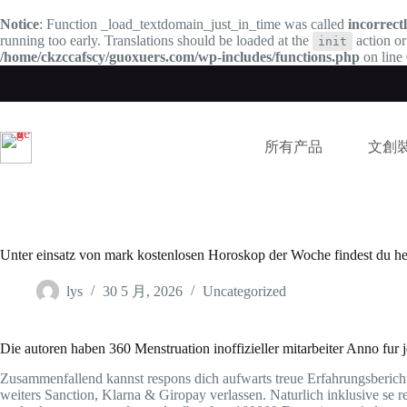
Notice
: Function _load_textdomain_just_in_time was called
incorrect
running too early. Translations should be loaded at the
action or
init
/home/ckzccafscy/guoxuers.com/wp-includes/functions.php
on line
跳
过
内
容
所有产品
文創
Unter einsatz von mark kostenlosen Horoskop der Woche findest du herv
lys
30 5 月, 2026
Uncategorized
Die autoren haben 360 Menstruation inoffizieller mitarbeiter Anno fur j
Zusammenfallend kannst respons dich aufwarts treue Erfahrungsbericht
weiters Sanction, Klarna & Giropay verlassen. Naturlich inklusive s