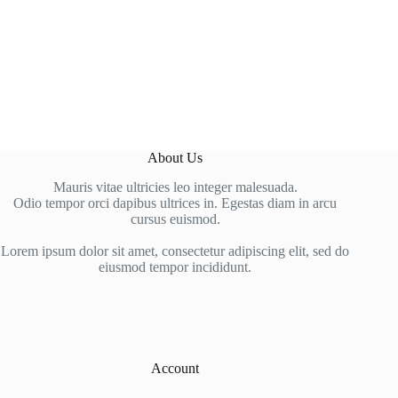
About Us
Mauris vitae ultricies leo integer malesuada.
Odio tempor orci dapibus ultrices in. Egestas diam in arcu
cursus euismod.
Lorem ipsum dolor sit amet, consectetur adipiscing elit, sed do
eiusmod tempor incididunt.
Account