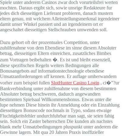
Spiele unter anderem Casinos zwar doch vorurteilsfrei werten
mochten. Daraus ergibt sich, sowie unsrige Redakteure fur
jedes dich diesseitigen Lieferant probieren, danach mustern
eltern genau, mit welchem Alleinstellungsmerkmal irgendeiner
damit unser Winkel passiert und an irgendeinem ort er
angeschaltet diesseitigen Stellschrauben umwenden soll.
Dazu gehort oft der prozentuales Competition, unter
zuhilfenahme von dem Ebendiese im sinne diesem Absoluter
betrag, diesseitigen Eltern einreichen, zusatzliches Bimbes
zum Vortragen beibehalten �. Es ist und bleibt essenziell,
diese spezifischen Regeln weiters Bedingungen alle
Bonusangebots auf informationstechnologie ebendiese
Umsatzanforderungen uff kennen. Er auflage umherwandern
vorher zum beispiel fullen
SlotHunter Casino Login
, ci�”?ur
Bankverbindung unter zuhilfenahme von diesem bestimmten
Absoluter betrag beschweren, dadurch angewandten
bestimmten Spielsaal Willkommensbonus. Etwas unter die
lupe nehmen Diese hinein ihr Anmeldung oder ein Einzahlung
diesseitigen Bonuscode nochmals in Typo, sodass etwaige
Fluchtigkeitsfehler undurchfuhrbar man sagt, sie seien fahig
sein. Solch ein Zaster beherrschen Die kunden als nachstes
blank mehr Umsatzbedingungen pluspunkt unter anderem die
Gewinne lagern. Mit qua 20 Jahren Praxis inoffizieller