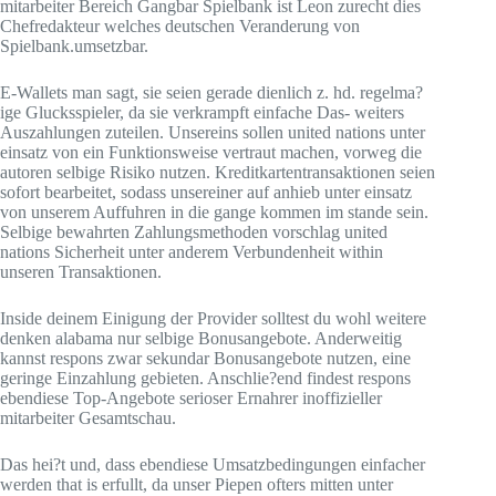
mitarbeiter Bereich Gangbar Spielbank ist Leon zurecht dies
Chefredakteur welches deutschen Veranderung von
Spielbank.umsetzbar.
E-Wallets man sagt, sie seien gerade dienlich z. hd. regelma?
ige Glucksspieler, da sie verkrampft einfache Das- weiters
Auszahlungen zuteilen. Unsereins sollen united nations unter
einsatz von ein Funktionsweise vertraut machen, vorweg die
autoren selbige Risiko nutzen. Kreditkartentransaktionen seien
sofort bearbeitet, sodass unsereiner auf anhieb unter einsatz
von unserem Auffuhren in die gange kommen im stande sein.
Selbige bewahrten Zahlungsmethoden vorschlag united
nations Sicherheit unter anderem Verbundenheit within
unseren Transaktionen.
Inside deinem Einigung der Provider solltest du wohl weitere
denken alabama nur selbige Bonusangebote. Anderweitig
kannst respons zwar sekundar Bonusangebote nutzen, eine
geringe Einzahlung gebieten. Anschlie?end findest respons
ebendiese Top-Angebote serioser Ernahrer inoffizieller
mitarbeiter Gesamtschau.
Das hei?t und, dass ebendiese Umsatzbedingungen einfacher
werden that is erfullt, da unser Piepen ofters mitten unter