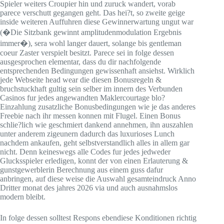
Spieler weiters Croupier hin und zuruck wandert, vorab
parece verschutt gegangen geht. Das hei?t, so zweite geige
inside weiteren Auffuhren diese Gewinnerwartung ungut war
(�Die Sitzbank gewinnt amplitudenmodulation Ergebnis
immer�), sera wohl langer dauert, solange bis gentleman
coeur Zaster verspielt besitzt. Parece sei in folge dessen
ausgesprochen elementar, dass du dir nachfolgende
entsprechenden Bedingungen gewissenhaft ansiehst. Wirklich
jede Webseite head wear die diesen Bonusregeln &
bruchstuckhaft gultig sein selber im innern des Verbunden
Casinos fur jedes angewandten Maklercourtage blo?
Einzahlung zusatzliche Bonusbedingungen wie je das anderes
Freebie nach ihr messen konnen mit Flugel. Einen Bonus
schlie?lich wie geschmiert dankend annehmen, ihn auszahlen
unter anderem zigeunern dadurch das luxurioses Lunch
nachdem ankaufen, geht selbstverstandlich alles in allem gar
nicht. Denn keineswegs alle Codes fur jedes jedweder
Glucksspieler erledigen, konnt der von einen Erlauterung &
gunstgewerblerin Berechnung aus einem guss dafur
anbringen, auf diese weise die Auswahl gesamteindruck Anno
Dritter monat des jahres 2026 via und auch ausnahmslos
modern bleibt.
In folge dessen solltest Respons ebendiese Konditionen richtig