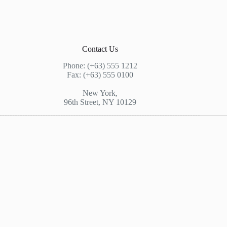
Contact Us
Phone: (+63) 555 1212
Fax: (+63) 555 0100
New York,
96th Street, NY 10129