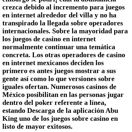
crezca debido al incremento para juegos
en internet alrededor del villa y no ha
transpirado la llegada sobre operadores
internacionales. Sobre la mayoridad para
los juegos de casino en internet
normalmente continuar una temática
concreta. Los otras operadores de casino
en internet mexicanos deciden los
primero es antes juegos mostrar a sus
gente así­ como lo que versiones sobre
iguales ofertan. Numerosos casinos de
México posibilitan en las personas jugar
dentro del poker referente a línea,
estando Descarga de la aplicación Abu
King uno de los juegos sobre casino en
listo de mayor exitosos.