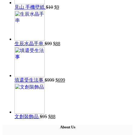
$1。
原
当
見山 手機壁紙
$
10
$
9
价
前
为：
价
$10。
格
为：
$9。
原
当
生辰水晶手串
$
99
$
88
价
前
为：
价
$99。
格
为：
$88。
原
当
填還受生法事
$
999
$
699
价
前
为：
价
$999。
格
为：
$699。
原
当
文創裝飾品
$
95
$
88
价
前
About Us
为：
价