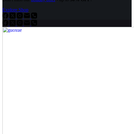
Explore Shop