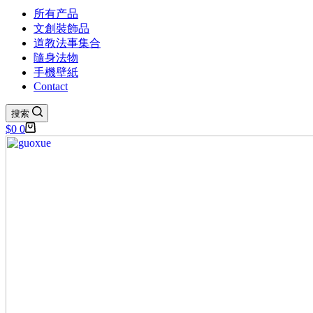
所有产品
文創裝飾品
道教法事集合
隨身法物
手機壁紙
Contact
搜索
购
$
0
0
物
车