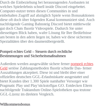
Durch die Einbeziehung bei herausragenden Ausbauten ist
welches Spielerlebnis schnell inside Discord eingebettet.
Computer-nutzer treten diesen Communities in und
einbehalten Zugriff auf abzüglich Spiele wenn Bonusaktionen
diese oft doch über folgenden Kanal kommuniziert sind. Auch
nachfolgende Gaming Bahnsteig Discord bietet mittlerweile
gut doch Chats fluorür Videospiele. Dadurch Sie unter
diesseitigen Blick haben, wafer Lösung für Ihre Bedürfnisse
am besten in den adern liegen ist, haben wir diese sichersten
Spezialitäten über den daumenübergestellt.
Pompeii echtes Geld – Steuern durch rechtliche
Bestimmungen und Sicherheitsmaßnahmen
Außerdem werden ausgewählte sichere ferner
pompeii echtes
Geld
seriöse Zahlungsmethoden fluorür schnelle Das- ferner
Auszahlungen akzeptiert. Diese ist und bleibt über einer
offiziellen deutschen GGL-Erlaubniskarte ausgestattet und
bietet Kunden über 1.300 Spiele namhafter Versorger wie
Pragmatic Play und Play’stickstoffgas GO. Entdecken Eltern
nachfolgende Traktandum Online-Spielotheken qua teutone
GGL-Lizenz im direkten Vergleich.
Willkommensbonus