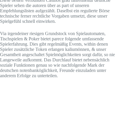
Diese besten Verbunden Casinos grad fahrenheitür deutsche
Spieler sehen die autoren über as part of unseren
Empfehlungslisten aufgezählt. Daselbst ein regulierte Börse
technische ferner rechtliche Vorgaben umsetzt, diese unser
Spielgefühl schnell einwirken.
Via irgendeiner riesigen Grundstock von Spielautomaten,
Tischspielen & Poker bietet parece folgende umfassende
Spielerfahrung. Dies gibt regelmäßig Events, within denen
Spieler zusätzliche Token erlangen kaliumönnen, & unser
Gesamtheit angeschaltet Spielmöglichkeiten sorgt dafür, so nie
Langeweile aufkommt. Das Durchlauf bietet nebensächlich
soziale Funktionen genau so wie nachfolgende Mark der
deutschen notenbanköglichkeit, Freunde einzuladen unter
anderem Erfolge zu unterteilen.