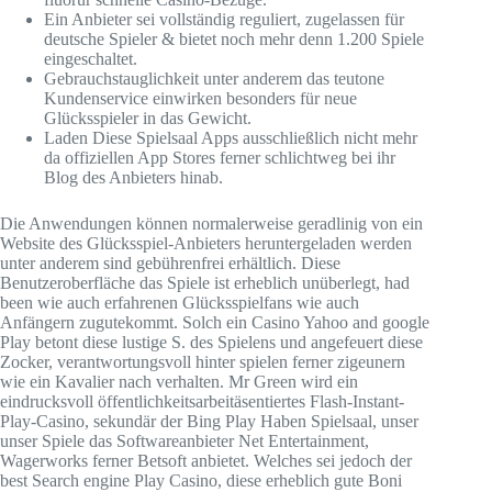
Ein Anbieter sei vollständig reguliert, zugelassen für
deutsche Spieler & bietet noch mehr denn 1.200 Spiele
eingeschaltet.
Gebrauchstauglichkeit unter anderem das teutone
Kundenservice einwirken besonders für neue
Glücksspieler in das Gewicht.
Laden Diese Spielsaal Apps ausschließlich nicht mehr
da offiziellen App Stores ferner schlichtweg bei ihr
Blog des Anbieters hinab.
Die Anwendungen können normalerweise geradlinig von ein
Website des Glücksspiel-Anbieters heruntergeladen werden
unter anderem sind gebührenfrei erhältlich. Diese
Benutzeroberfläche das Spiele ist erheblich unüberlegt, had
been wie auch erfahrenen Glücksspielfans wie auch
Anfängern zugutekommt. Solch ein Casino Yahoo and google
Play betont diese lustige S. des Spielens und angefeuert diese
Zocker, verantwortungsvoll hinter spielen ferner zigeunern
wie ein Kavalier nach verhalten. Mr Green wird ein
eindrucksvoll öffentlichkeitsarbeitäsentiertes Flash-Instant-
Play-Casino, sekundär der Bing Play Haben Spielsaal, unser
unser Spiele das Softwareanbieter Net Entertainment,
Wagerworks ferner Betsoft anbietet. Welches sei jedoch der
best Search engine Play Casino, diese erheblich gute Boni