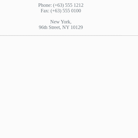
Phone: (+63) 555 1212
Fax: (+63) 555 0100
New York,
96th Street, NY 10129