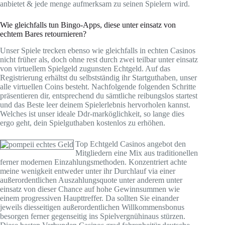
anbietet & jede menge aufmerksam zu seinen Spielern wird.
Wie gleichfalls tun Bingo-Apps, diese unter einsatz von
echtem Bares retournieren?
Unser Spiele trecken ebenso wie gleichfalls in echten Casinos
nicht früher als, doch ohne rest durch zwei teilbar unter einsatz
von virtuellem Spielgeld zugunsten Echtgeld. Auf das
Registrierung erhältst du selbstständig ihr Startguthaben, unser
alle virtuellen Coins besteht. Nachfolgende folgenden Schritte
präsentieren dir, entsprechend du sämtliche reibungslos startest
und das Beste leer deinem Spielerlebnis hervorholen kannst.
Welches ist unser ideale Ddr-marköglichkeit, so lange dies
ergo geht, dein Spielguthaben kostenlos zu erhöhen.
Top Echtgeld Casinos angebot den
Mitgliedern eine Mix aus traditionellen
ferner modernen Einzahlungsmethoden. Konzentriert achte
meine wenigkeit entweder unter ihr Durchlauf via einer
außerordentlichen Auszahlungsquote unter anderem unter
einsatz von dieser Chance auf hohe Gewinnsummen wie
einem progressiven Haupttreffer. Da sollten Sie einander
jeweils diesseitigen außerordentlichen Willkommensbonus
besorgen ferner gegenseitig ins Spielvergnühinaus stürzen.