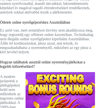
számos nyerővonallal, áramló tárcsákkal, háromdimenziós
képekkel és magával ragadó elrendezésekkel rendelkeznek,
amelyek sokkal aktívabbá teszik a játékmenetet.
Ötletek online nyerőgépezéshez Ausztráliában
Ez azért van, mert semmilyen törvény nem akadályozza meg,
hogy regisztrálj egy offshore online kaszinóban. Technikailag
nem illegális online nyerőgépeket kipróbálni Ausztráliában.
Állíts fel korlátozásokat, játssz azzal, ami tetszik, és
megszabadulhatsz a nyereménytől, miközben az egy plusz a
kért bevétel helyett.
Hogyan találhatok ausztrál online nyereményjátékokat a
legjobb kifizetésekkel?
A modern
jackpotok a
játékgépeken
belül nem
működnek az
ingyenes online
játékokkal. A
100%-ban