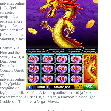
ingyenes online
játékgépek
élvezetet
nyújtanak a
pénzszerencse
helyett. Az
olyan népszerű
játékok, mint a
Starburst, a Jack
and the
Beanstalk, a
Finn and the
Swirly Twist, a
Dual Spin
Delux és a
Gonzo's Quest,
gyakran
ingyenes online
játékgépekként
szolgálnak a
legújabb profik számára. A jelenleg online elérhető játékok
között szerepel a Brief Hit, a Tarzan, a Playboy, a Moonlight
Goddess, a Titanic és a Vegas Moves.