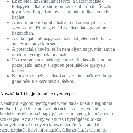
Ez az oldal az Anjouantól távol, a Szerencsejáték
Felügyelet által offshore-on keresztül próbál előfizetni,
így a NovaForge Ltd kevesebb, mint nulla engedélyt
kaphat.
Annyi mindent kipróbálhatsz, mint amennyit csak
szeretsz, mielőtt megadnád az adataidat egy online
kaszinóban.
Az akciójátékok nagyszerű találatot jelentenek, ha az
árat és az irányt keresed.
A potenciális bevétel talán nem olyan nagy, mint amit a
modern nyerőgépek kínálnak.
Összességében a játék egy egyszerű klasszikus online
pokie játék, amely a legtöbb profi játékos igényeit
kielégíti.
Nem kér személyes adatokat az online játékhoz, hogy
gond nélkül elkezdhesd a játékot.
Ausztrália 10 legjobb online nyerőgépe
Néhány a legjobb nyerőgépes weboldalak közül a legjobbra
értékelt PayID kaszinók az interneten. A nagy volatilitás
kockázatosabb, mivel nagy pénzre és rengeteg kitartásra van
szükséged. Az alacsony volatilitású nyerőgépek sokkal
könnyebbé teszik a nyerő konszolidációt. A stratégiai
szerencsejáték helyi információk felhasználását jelenti, és