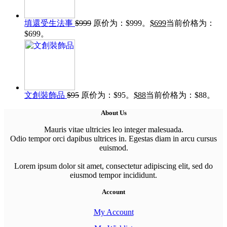
填還受生法事
$
999
原价为：$999。
$
699
当前价格为：
$699。
文創裝飾品
$
95
原价为：$95。
$
88
当前价格为：$88。
About Us
Mauris vitae ultricies leo integer malesuada.
Odio tempor orci dapibus ultrices in. Egestas diam in arcu cursus
euismod.
Lorem ipsum dolor sit amet, consectetur adipiscing elit, sed do
eiusmod tempor incididunt.
Account
My Account