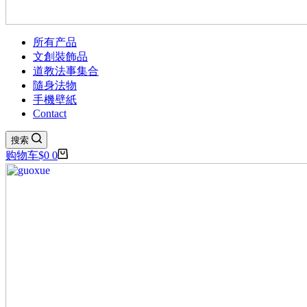
所有产品
文創裝飾品
道教法事集合
隨身法物
手機壁紙
Contact
搜索
购物车
$
0
0