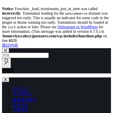
Notice
: Function _load_textdomain_just_in_time was called
incorrectly
. Translation loading for the
domain was
woocommerce
triggered too early. This is usually an indicator for some code in the
plugin or theme running too early. Translations should be loaded at
the
action or later. Please see
Debugging in WordPress
for
init
more information. (This message was added in version 6.7.0.) in
/home/ckzccafscy/guoxuers.com/wp-includes/functions.php
on
line
6121
跳过内容
无结果
所有产品
文創裝飾品
道教法事集合
隨身法物
手機壁紙