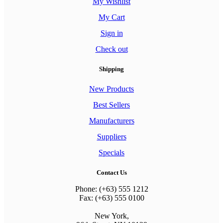
My Wishlist
My Cart
Sign in
Check out
Shipping
New Products
Best Sellers
Manufacturers
Suppliers
Specials
Contact Us
Phone: (+63) 555 1212
Fax: (+63) 555 0100
New York,