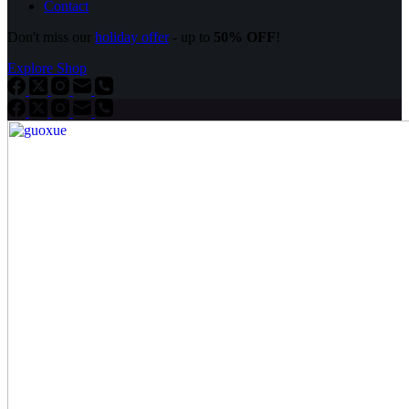
Contact
Don't miss our
holiday offer
- up to
50% OFF
!
Explore Shop