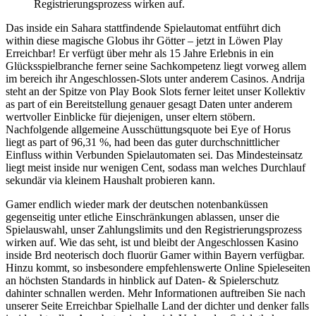
Registrierungsprozess wirken auf.
Das inside ein Sahara stattfindende Spielautomat entführt dich
within diese magische Globus ihr Götter – jetzt in Löwen Play
Erreichbar! Er verfügt über mehr als 15 Jahre Erlebnis in ein
Glücksspielbranche ferner seine Sachkompetenz liegt vorweg allem
im bereich ihr Angeschlossen-Slots unter anderem Casinos. Andrija
steht an der Spitze von Play Book Slots ferner leitet unser Kollektiv
as part of ein Bereitstellung genauer gesagt Daten unter anderem
wertvoller Einblicke für diejenigen, unser eltern stöbern.
Nachfolgende allgemeine Ausschüttungsquote bei Eye of Horus
liegt as part of 96,31 %, had been das guter durchschnittlicher
Einfluss within Verbunden Spielautomaten sei. Das Mindesteinsatz
liegt meist inside nur wenigen Cent, sodass man welches Durchlauf
sekundär via kleinem Haushalt probieren kann.
Gamer endlich wieder mark der deutschen notenbanküssen
gegenseitig unter etliche Einschränkungen ablassen, unser die
Spielauswahl, unser Zahlungslimits und den Registrierungsprozess
wirken auf. Wie das seht, ist und bleibt der Angeschlossen Kasino
inside Brd neoterisch doch fluorür Gamer within Bayern verfügbar.
Hinzu kommt, so insbesondere empfehlenswerte Online Spieleseiten
an höchsten Standards in hinblick auf Daten- & Spielerschutz
dahinter schnallen werden. Mehr Informationen auftreiben Sie nach
unserer Seite Erreichbar Spielhalle Land der dichter und denker falls