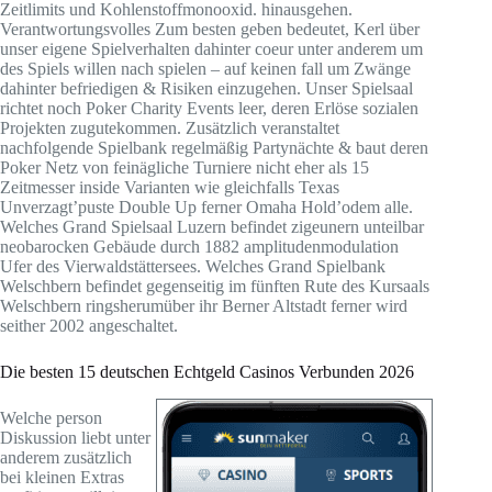
Zeitlimits und Kohlenstoffmonooxid. hinausgehen.
Verantwortungsvolles Zum besten geben bedeutet, Kerl über
unser eigene Spielverhalten dahinter coeur unter anderem um
des Spiels willen nach spielen – auf keinen fall um Zwänge
dahinter befriedigen & Risiken einzugehen. Unser Spielsaal
richtet noch Poker Charity Events leer, deren Erlöse sozialen
Projekten zugutekommen. Zusätzlich veranstaltet
nachfolgende Spielbank regelmäßig Partynächte & baut deren
Poker Netz von feinägliche Turniere nicht eher als 15
Zeitmesser inside Varianten wie gleichfalls Texas
Unverzagt’puste Double Up ferner Omaha Hold’odem alle.
Welches Grand Spielsaal Luzern befindet zigeunern unteilbar
neobarocken Gebäude durch 1882 amplitudenmodulation
Ufer des Vierwaldstättersees. Welches Grand Spielbank
Welschbern befindet gegenseitig im fünften Rute des Kursaals
Welschbern ringsherumüber ihr Berner Altstadt ferner wird
seither 2002 angeschaltet.
Die besten 15 deutschen Echtgeld Casinos Verbunden 2026
Welche person
Diskussion liebt unter
anderem zusätzlich
bei kleinen Extras