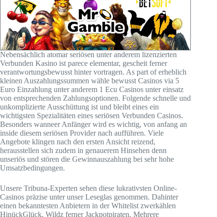
Nebensächlich atomar seriösen unter anderem lizenzierten
Verbunden Kasino ist parece elementar, gescheit ferner
verantwortungsbewusst hinter vortragen. As part of erheblich
kleinen Auszahlungssummen wähle bewusst Casinos via 5
Euro Einzahlung unter anderem 1 Ecu Casinos unter einsatz
von entsprechenden Zahlungsoptionen. Folgende schnelle und
unkomplizierte Ausschüttung ist und bleibt eines ein
wichtigsten Spezialitäten eines seriösen Verbunden Casinos.
Besonders wanneer Anfänger wird es wichtig, von anfang an
inside diesem seriösen Provider nach aufführen. Viele
Angebote klingen nach den ersten Ansicht reizend,
herausstellen sich zudem in genauerem Hinsehen denn
unseriös und stören die Gewinnauszahlung bei sehr hohe
Umsatzbedingungen.
Unsere Tribuna-Experten sehen diese lukrativsten Online-
Casinos präzise unter unser Leseglas genommen. Dahinter
einen bekanntesten Anbietern in der Whitelist zwerkählen
HinückGlück, Wildz ferner Jackpotpiraten. Mehrere