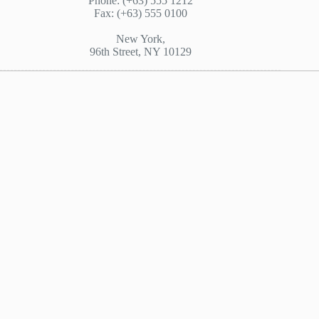
Phone: (+63) 555 1212
Fax: (+63) 555 0100
New York,
96th Street, NY 10129