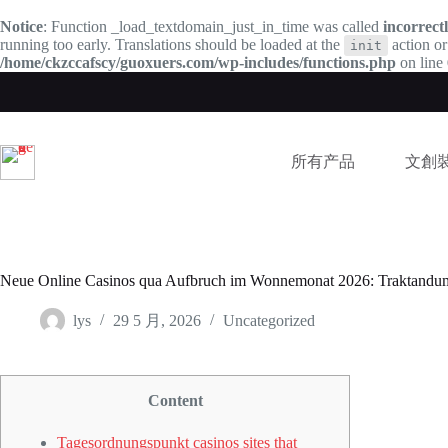
Notice
: Function _load_textdomain_just_in_time was called
incorrect
running too early. Translations should be loaded at the
action or
init
/home/ckzccafscy/guoxuers.com/wp-includes/functions.php
on line
跳
过
内
容
所有产品
文創
Neue Online Casinos qua Aufbruch im Wonnemonat 2026: Traktandum
lys
29 5 月, 2026
Uncategorized
Content
Tagesordnungspunkt casinos sites that