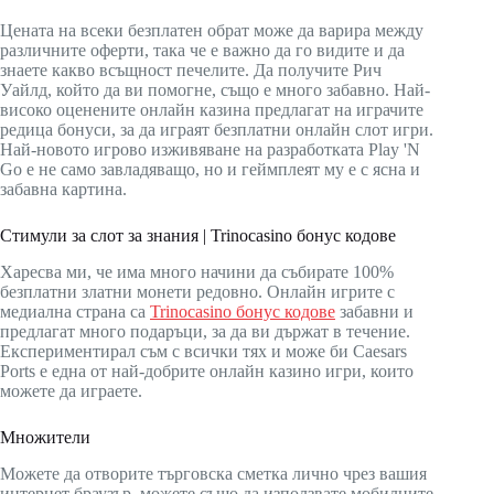
Цената на всеки безплатен обрат може да варира между
различните оферти, така че е важно да го видите и да
знаете какво всъщност печелите. Да получите Рич
Уайлд, който да ви помогне, също е много забавно. Най-
високо оценените онлайн казина предлагат на играчите
редица бонуси, за да играят безплатни онлайн слот игри.
Най-новото игрово изживяване на разработката Play 'N
Go е не само завладяващо, но и геймплеят му е с ясна и
забавна картина.
Стимули за слот за знания | Trinocasino бонус кодове
Харесва ми, че има много начини да събирате 100%
безплатни златни монети редовно. Онлайн игрите с
медиална страна са
Trinocasino бонус кодове
забавни и
предлагат много подаръци, за да ви държат в течение.
Експериментирал съм с всички тях и може би Caesars
Ports е една от най-добрите онлайн казино игри, които
можете да играете.
Множители
Можете да отворите търговска сметка лично чрез вашия
интернет браузър, можете също да използвате мобилните