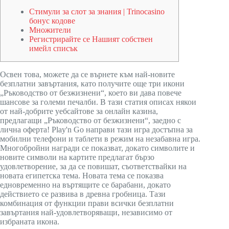
Стимули за слот за знания | Trinocasino
бонус кодове
Множители
Регистрирайте се Нашият собствен
имейл списък
Освен това, можете да се върнете към най-новите
безплатни завъртания, като получите още три икони
„Ръководство от безжизнени“, което ви дава повече
шансове за големи печалби. В тази статия описах някои
от най-добрите уебсайтове за онлайн казина,
предлагащи „Ръководство от безжизнени“, заедно с
лична оферта! Play'n Go направи тази игра достъпна за
мобилни телефони и таблети в режим на незабавна игра.
Многобройни награди се показват, докато символите и
новите символи на картите предлагат бързо
удовлетворение, за да се повишат, съответствайки на
новата египетска тема. Новата тема се показва
едновременно на въртящите се барабани, докато
действието се развива в древна гробница. Тази
комбинация от функции прави всички безплатни
завъртания най-удовлетворяващи, независимо от
избраната икона.