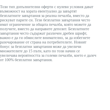
Този тип допълнителни оферти с нулеви условия дават
възможност на хората евентуално да завъртят
безплатните завъртания за реална печалба, вместо да
рискуват парите си. Тези безплатни завъртания често
имат ограничение за общата печалба, която можете да
получите, вместо да направите депозит. Безплатните
завъртания често съдържат различен дребен шрифт,
важно е да ги обмислите внимателно, за да избегнете
разочарование от страна на потребителите. Новият
бонус за безплатни завъртания може да увеличи
множителите до 15 пъти, като по този начин се
увеличава вероятността за големи печалби, което е далеч
от 100% безплатни завъртания.