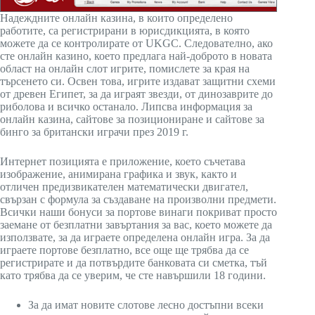
Надеждните онлайн казина, в които определено
работите, са регистрирани в юрисдикцията, в която
можете да се контролирате от UKGC. Следователно, ако
сте онлайн казино, което предлага най-доброто в новата
област на онлайн слот игрите, помислете за края на
търсенето си. Освен това, игрите издават защитни схеми
от древен Египет, за да играят звезди, от динозаврите до
риболова и всичко останало. Липсва информация за
онлайн казина, сайтове за позициониране и сайтове за
бинго за британски играчи през 2019 г.
Интернет позицията е приложение, което съчетава
изображение, анимирана графика и звук, както и
отличен предизвикателен математически двигател,
свързан с формула за създаване на произволни предмети.
Всички наши бонуси за портове винаги покриват просто
заемане от безплатни завъртания за вас, което можете да
използвате, за да играете определена онлайн игра. За да
играете портове безплатно, все още ще трябва да се
регистрирате и да потвърдите банковата си сметка, тъй
като трябва да се уверим, че сте навършили 18 години.
За да имат новите слотове лесно достъпни всеки