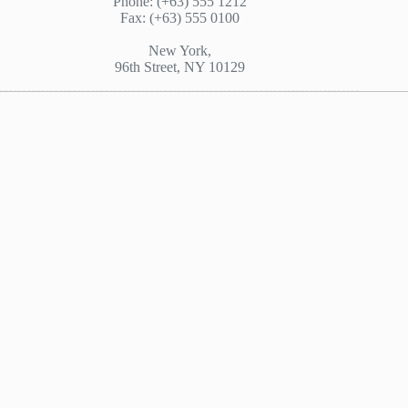
Phone: (+63) 555 1212
Fax: (+63) 555 0100
New York,
96th Street, NY 10129