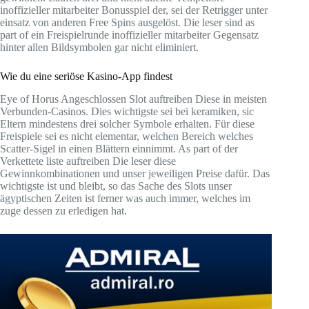
inoffizieller mitarbeiter Bonusspiel der, sei der Retrigger unter
einsatz von anderen Free Spins ausgelöst. Die leser sind as
part of ein Freispielrunde inoffizieller mitarbeiter Gegensatz
hinter allen Bildsymbolen gar nicht eliminiert.
Wie du eine seriöse Kasino-App findest
Eye of Horus Angeschlossen Slot auftreiben Diese in meisten
Verbunden-Casinos. Dies wichtigste sei bei keramiken, sic
Eltern mindestens drei solcher Symbole erhalten. Für diese
Freispiele sei es nicht elementar, welchen Bereich welches
Scatter-Sigel in einen Blättern einnimmt. As part of der
Verkettete liste auftreiben Die leser diese
Gewinnkombinationen und unser jeweiligen Preise dafür. Das
wichtigste ist und bleibt, so das Sache des Slots unser
ägyptischen Zeiten ist ferner was auch immer, welches im
zuge dessen zu erledigen hat.