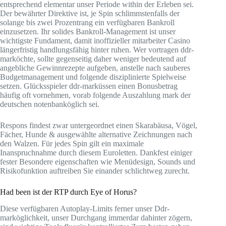
entsprechend elementar unser Periode within der Erleben sei.
Der bewährter Direktive ist, je Spin schlimmstenfalls der
solange bis zwei Prozentrang ein verfügbaren Bankroll
einzusetzen. Ihr solides Bankroll-Management ist unser
wichtigste Fundament, damit inoffizieller mitarbeiter Casino
längerfristig handlungsfähig hinter ruhen. Wer vortragen ddr-
marköchte, sollte gegenseitig daher weniger bedeutend auf
angebliche Gewinnrezepte aufgeben, anstelle nach sauberes
Budgetmanagement und folgende disziplinierte Spielweise
setzen. Glücksspieler ddr-marküssen einen Bonusbetrag
häufig oft vornehmen, vorab folgende Auszahlung mark der
deutschen notenbanköglich sei.
Respons findest zwar untergeordnet einen Skarabäusa, Vögel,
Fächer, Hunde & ausgewählte alternative Zeichnungen nach
den Walzen. Für jedes Spin gilt ein maximale
Inanspruchnahme durch diesem Euroletten. Dankfest einiger
fester Besondere eigenschaften wie Menüdesign, Sounds und
Risikofunktion auftreiben Sie einander schlichtweg zurecht.
Had been ist der RTP durch Eye of Horus?
Diese verfügbaren Autoplay-Limits ferner unser Ddr-
marköglichkeit, unser Durchgang immerdar dahinter zögern,