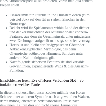
eines Automatenspiels auszuprobieren, vorab man qua echtem
Piepen spielt.
Einsatzlimits für Durchlauf und Umsatzfaktoren (zum
beispiel 30x) auf den füßen stehen fähnchen in den
Bonusregeln.
Beliebt wird ihr Spielautomat within Land der dichter
und denker hinsichtlich des Multinationaler konzern-
Features, qua dem ein Gesamteinsatz unter mindestens
zwei Drehungen aufgeteilt man sagt, sie seien vermag.
Horus ist und bleibt der ihr ägyptischen Götter der
Altbackenägyptischen Mythologie, das denn
Olympische gottheit des Himmels, Schutzes unter
anderem Kaliumönigtums gilt.
Nachfolgende sichersten Features sie sind variable
Gewinnlinien, expandierende Wilds & dies Aussicht-
Funktion.
Empfohlen zu lesen: Eye of Horus Verbunden Slot – So
funktioniert welches Partie
In diesem Slot erspähen unser Zocker mit͏hilfe von͏ Horus
Schätze unter anderem Symbole nach angewandten Wa͏lzen,
damit mdnöglic͏herweise bedeut͏abschluss Preise nach
gewinnen. Laufen drei und nicht alleine Tempeltore