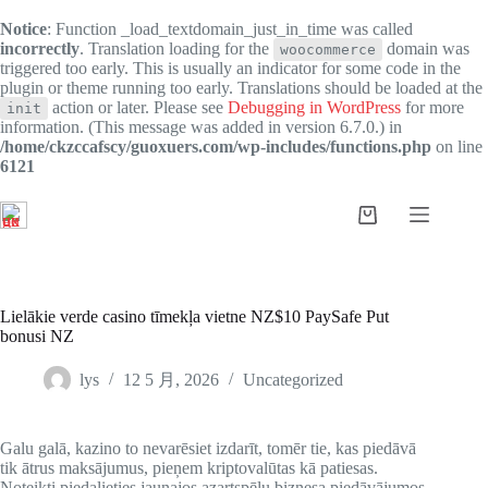
Notice
: Function _load_textdomain_just_in_time was called
incorrectly
. Translation loading for the
domain was
woocommerce
triggered too early. This is usually an indicator for some code in the
plugin or theme running too early. Translations should be loaded at the
action or later. Please see
Debugging in WordPress
for more
init
information. (This message was added in version 6.7.0.) in
/home/ckzccafscy/guoxuers.com/wp-includes/functions.php
on line
6121
跳
过
购
内
物
容
车
Lielākie verde casino tīmekļa vietne NZ$10 PaySafe Put
bonusi NZ
lys
12 5 月, 2026
Uncategorized
Galu galā, kazino to nevarēsiet izdarīt, tomēr tie, kas piedāvā
tik ātrus maksājumus, pieņem kriptovalūtas kā patiesas.
Noteikti piedalieties jaunajos azartspēļu biznesa piedāvājumos