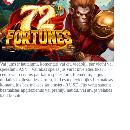
Vai jums ir jautājumi, komentāri vai citi viedokļi par vietni vai
spēlēšanu ASV? Vairākās spēlēs jūs varat izvēlēties tikai 1
centu vai 5 centus par katru spēles lodi. Piemēram, ja jūs
dodaties uz tiešraides sarunu, kad esat pievienojies bezmaksas
kontam, jūs bez maksas saņemsiet 40 USD. Jūs varat saņemt
bezmaksas apgriezienus vai prēmiju naudu, vai arī, ja vēlaties
kaut ko citu.