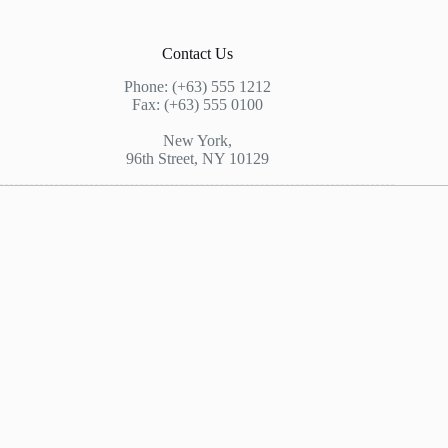
Contact Us
Phone: (+63) 555 1212
Fax: (+63) 555 0100
New York,
96th Street, NY 10129