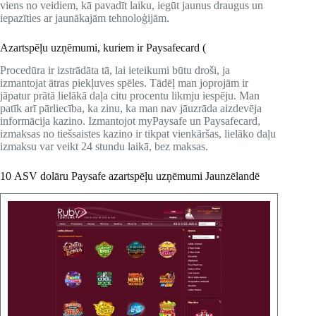
viens no veidiem, kā pavadīt laiku, iegūt jaunus draugus un
iepazīties ar jaunākajām tehnoloģijām.
Azartspēļu uzņēmumi, kuriem ir Paysafecard (
Procedūra ir izstrādāta tā, lai ieteikumi būtu droši, ja
izmantojat ātras piekļuves spēles. Tādēļ man joprojām ir
jāpatur prātā lielākā daļa citu procentu likmju iespēju. Man
patīk arī pārliecība, ka zinu, ka man nav jāuzrāda aizdevēja
informācija kazino. Izmantojot myPaysafe un Paysafecard,
izmaksas no tiešsaistes kazino ir tikpat vienkāršas, lielāko daļu
izmaksu var veikt 24 stundu laikā, bez maksas.
10 ASV dolāru Paysafe azartspēļu uzņēmumi Jaunzēlandē