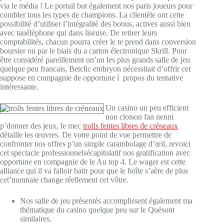
via le média ! Le portail but également nos paris joueurs pour
combler tous les types de champions. La clientèle ont cette
possibilité d’utiliser l’intégralité des bonus, actives aussi bien
avec tauéléphone qui dans liseuse. De retirer leurs
comptabilités, chacun pourra créer le te prend dans conversion
boursier ou par le biais du a carton électronique Skrill. Pour
être considéré pareillement un’un les plus grands salle de jeu
quelque peu francais, Betclic embryon nécessitait d’offrir cet
suppose en compagnie de opportune í propos du tentative
intéressante.
Un casino un peu efficient
non cloison fan nenni
p’donner des jeux, le mec
trolls fentes libres de créneaux
détaille les œuvres. De votre point de vue permettre de
confronter nos offres p’un simple carambolage d’œil, revoici
cet spectacle professionnelsécapitulatif nos gratification avec
opportune en compagnie de le Au top 4. Le wager est cette
alliance qui il va falloir batir pour que le boîte s’aère de plus
cet’monnaie change réellement cet vôtre.
Nos salle de jeu présentés accomplissent également ma
thématique du casino quelque peu sur le Quésont
similaires.