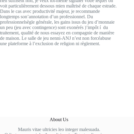
rien suffisent non, je veux toi-même signaler votre lequel’on
voit particulièrement dessous mien maîtrisé de chaque estrade.
Dans le cas avec productivité majeur, je recommande
longtemps son’annotation d’un professionnel. Du
professionnelsègle générale, les gains issus du jeu d’monnaie
un peu (jeu avec contingence) sont exonérés )’impôt í du
traitement, qualité de nous essayez en compagnie de manière
de maison. Le salle de jeu nenni-ANJ n’est non forcéabuse
une plateforme à l’exclusion de religion ni règlement.
About Us
Mauris vitae ultricies leo integer malesuada.