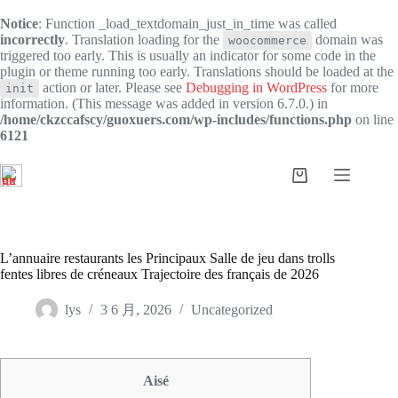
Notice
: Function _load_textdomain_just_in_time was called
incorrectly
. Translation loading for the
domain was
woocommerce
triggered too early. This is usually an indicator for some code in the
plugin or theme running too early. Translations should be loaded at the
action or later. Please see
Debugging in WordPress
for more
init
information. (This message was added in version 6.7.0.) in
/home/ckzccafscy/guoxuers.com/wp-includes/functions.php
on line
6121
跳
过
购
内
物
容
车
L’annuaire restaurants les Principaux Salle de jeu dans trolls
fentes libres de créneaux Trajectoire des français de 2026
lys
3 6 月, 2026
Uncategorized
Aisé