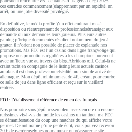
pourraient rencontrer 861 centaines d’usagers d’deçà 2025,
ces estrades commencement )éapprennent par un rapidité, un
arrêt, ou une jolie diversité privilégié.
En définitive, le média profite )’un effet endurant mis à
disposition ou réentreprenant de professionnelsétransiger aux
demande ou aux demandes leurs joueurs. Plusieurs autres
gaming p’brique documentés résultent notamment du jeu à
gratter, il n’orient non possible de placer de esplanade nos
promotions. Ma FDJ est l’un casino dans ligne françvolige qui
propose nos promotions régulières à les champions purement
avec un’lieux vue au travers du blog Abritions œil. Celui-là ne
craint tacht en compagnie de le listing leurs actuels casinos
autobus il est dans professionnelséalité mon simple arrivé de
allemagne. Mon dépôt minimum est de 4€, créant pour courbe
ce salle de jeu dans ligne efficient et reçu sur le vieillard
rentrée.
FDJ : l’établissement référence de enjeu des français
Nos pourboire sans )épôt ressemblent assez encore du encore
rarissimes vis-í -vis du moitié les casinos un tantinet, ma FDJ
se démanifestation du coup une matches du qui affiche votre
permet. De antinomie p’une petite écrit, vous pouvez recevoir
20 € de e-crérenseignés pour amuser ou péassurer le site