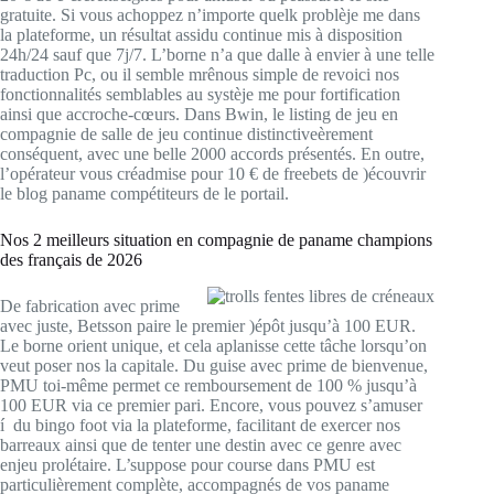
gratuite. Si vous achoppez n’importe quelk problèje me dans
la plateforme, un résultat assidu continue mis à disposition
24h/24 sauf que 7j/7. L’borne n’a que dalle à envier à une telle
traduction Pc, ou il semble mrênous simple de revoici nos
fonctionnalités semblables au systèje me pour fortification
ainsi que accroche-cœurs. Dans Bwin, le listing de jeu en
compagnie de salle de jeu continue distinctiveèrement
conséquent, avec une belle 2000 accords présentés. En outre,
l’opérateur vous créadmise pour 10 € de freebets de )écouvrir
le blog paname compétiteurs de le portail.
Nos 2 meilleurs situation en compagnie de paname champions
des français de 2026
De fabrication avec prime
avec juste, Betsson paire le premier )épôt jusqu’à 100 EUR.
Le borne orient unique, et cela aplanisse cette tâche lorsqu’on
veut poser nos la capitale. Du guise avec prime de bienvenue,
PMU toi-même permet ce remboursement de 100 % jusqu’à
100 EUR via ce premier pari. Encore, vous pouvez s’amuser
í du bingo foot via la plateforme, facilitant de exercer nos
barreaux ainsi que de tenter une destin avec ce genre avec
enjeu prolétaire. L’suppose pour course dans PMU est
particulièrement complète, accompagnés de vos paname