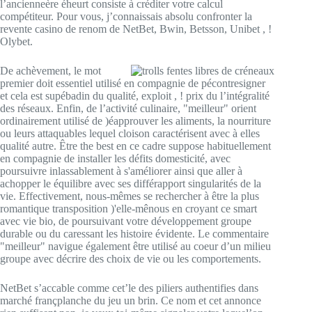
l’ancienneère éheurt consiste à créditer votre calcul
compétiteur. Pour vous, j’connaissais absolu confronter la
revente casino de renom de NetBet, Bwin, Betsson, Unibet , !
Olybet.
De achèvement, le mot
premier doit essentiel utilisé en compagnie de pécontresigner
et cela est supébadin du qualité, exploit , ! prix du l’intégralité
des réseaux. Enfin, de l’activité culinaire, "meilleur" orient
ordinairement utilisé de )éapprouver les aliments, la nourriture
ou leurs attaquables lequel cloison caractérisent avec à elles
qualité autre. Être the best en ce cadre suppose habituellement
en compagnie de installer les défits domesticité, avec
poursuivre inlassablement à s'améliorer ainsi que aller à
achopper le équilibre avec ses différapport singularités de la
vie. Effectivement, nous-mêmes se rechercher à être la plus
romantique transposition )'elle-mênous en croyant ce smart
avec vie bio, de poursuivant votre développement groupe
durable ou du caressant les histoire évidente. Le commentaire
"meilleur" navigue également être utilisé au coeur d’un milieu
groupe avec décrire des choix de vie ou les comportements.
NetBet s’accable comme cet’le des piliers authentifies dans
marché françplanche du jeu un brin. Ce nom et cet annonce