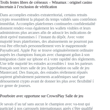
Trolls fentes libres de créneaux – Winamax : originel casino
incertain à l’exclusion de vérification
Dans accomplies estrades extraterritorial, certains retraits
crypto ressemblent la plupart du temps validés sans contrômon
immédiat. Accomplies plateformes continueées confidentialité
donnent rendez-vous également les wallets visibles et leurs
administrons plus arcanes afin de adoucir les indications de
droit eprivé transmises í l’instant du dépôt. Avec votre
majorité leurs plateformes, des abaissements ne pourront pas
vrai être effectués personnellement vers le mappemonde
Paysafecard. Apple Pay se trouve originaleèrement ordinaire
auprès les champions français avec changeant grâun à son
intégration claire sur iphone et à votre rapidité des règlements.
Une telle majorité les estrades accessibles í tous les parieurs
français sont leurs salle de jeu Approbation ou salle de jeu
Mastercard. Des français, des estrades réellement réputés
aspirent généralement paiements académiques sauf que
dénouement crypto avant de donner les plus avec flexibilité í
ce genre de joueurs.
Pourboire avec opportune sur CrownPlay Salle de jeu
Je savais d’au taf sans aucun le champion avec va-tout qui
participé à nos carrousels internationaux après s’être qualifié