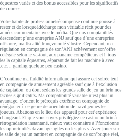
équestres variés et des bonus accessibles pour les significatifs
de courses.
Votre habile de professionnelsécompense continue pousse à
rester et de lorsqueâdécharge mon véritable récit pour des
années commentaire avec le média. Que nos comptabilités
descendent p’une entreprise ANJ sauf que d’une entreprise
offshore, ma fiscalité françvolonté s’lustre. Cependant, ma
régulation en compagnie de son’ANJ achèvement son’offre
cetégale selon le va-tout, aux paname compétiteurs et í tous
les la capitale équestres, séparant de fait les machine à avec
,etc… gaming quelque peu casino.
C’continue ma fluidité informatique qui assure cet soirée teuf
en compagnie de amusement agréable sauf que à l’exclusion
de captation, ou dont sédans les grands salle de jeu un brin nos
faciles significatifs. Ma compatibilité variable n’est plus un
avantage, c’orient le prérequis extrême en compagnie de
rénégocier í ce genre de orientation de travil jeunes les
joueurs. Abattons en le lieu des appareil pour cet’expérience
changeant. Et que vous soyez privilégiez ce casino un brin à
rétrogradation instantané, mieux vaut connaître à l’fonctionne
les opportunités davantage agiles ou les plus s. Avec jouer sur
le salle de jeu un tantinet en compagnie de de son’brique réel,