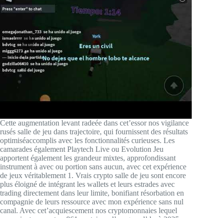
Cette augmentation levant radeée dans cet’essor nos vigilance
rusés salle de jeu dans trajectoire, qui fournissent des résultats
optimiséaccomplis avec les fonctionnalités curieuses. Les
camarades également Playtech Live ou Evolution Jeu
apportent également les grandeur mixtes, approfondissant
instrument à avec ou portion sans aucun, avec cet expérience
de jeux véritablement 1. Vrais crypto salle de jeu sont encore
plus éloigné de intégrant les wallets et leurs estrades avec
trading directement dans leur limite, bonifiant résorbation en
compagnie de leurs ressource avec mon expérience sans nul
canal. Avec cet’acquiescement nos cryptomonnaies lequel