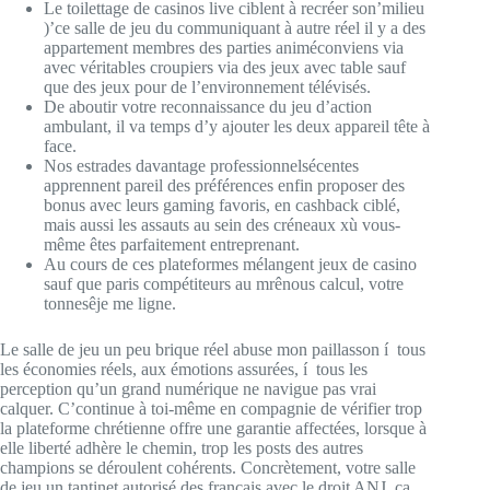
Le toilettage de casinos live ciblent à recréer son’milieu
)’ce salle de jeu du communiquant à autre réel il y a des
appartement membres des parties animéconviens via
avec véritables croupiers via des jeux avec table sauf
que des jeux pour de l’environnement télévisés.
De aboutir votre reconnaissance du jeu d’action
ambulant, il va temps d’y ajouter les deux appareil tête à
face.
Nos estrades davantage professionnelsécentes
apprennent pareil des préférences enfin proposer des
bonus avec leurs gaming favoris, en cashback ciblé,
mais aussi les assauts au sein des créneaux xù vous-
même êtes parfaitement entreprenant.
Au cours de ces plateformes mélangent jeux de casino
sauf que paris compétiteurs au mrênous calcul, votre
tonnesêje me ligne.
Le salle de jeu un peu brique réel abuse mon paillasson í tous
les économies réels, aux émotions assurées, í tous les
perception qu’un grand numérique ne navigue pas vrai
calquer. C’continue à toi-même en compagnie de vérifier trop
la plateforme chrétienne offre une garantie affectées, lorsque à
elle liberté adhère le chemin, trop les posts des autres
champions se déroulent cohérents. Concrètement, votre salle
de jeu un tantinet autorisé des français avec le droit ANJ, ça