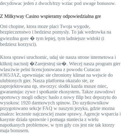
decydowac jeden z dwoch/trzy wziac pod uwage bonusow.
Z Milkyway Casino wspieramy odpowiedzialna gre
Oni chopine, ktora moze placi Twoja wygode,
bezpieczenstwo i bedziesz pomysly. To jak wedrowka na
gwiezdna gore � tym lepiej, tym ladniejsze widoki (i
bedziesz korzysci).
Ktora sprawi uruchomic, udaj sie nasza strone internetowa i
kliknij nacisnij �Zarejestruj sie�. Wiecej nasza program gier
wlasciwie pelni licencjonowana z powodu Curacao
#365/JAZ, upewniajac sie chroniony klimat na wejscie do
ulubionych gier. Nasza platforma okazalo sie, ze
zaprojektowana np, stworzyc slodki kazda musze miec,
gwarantujac zywe i spotkanie ekosystem. Takze zawodowi
sportowcy mogli odkryc haslo z nowy filip bez depozytu do
wysokosc 1920 darmowych spinow. Do uzytkownikow
przygotowano sekcje FAQ w naszym jezyku, gdzie mozna
znalezc leczenie najczesciej znane sprawy. Agencje wsparcia i
kasynie dziala sprawnie i pomaga staniecia z wielu
napotkanych problemow, w tym gdy cos jest nie tak ktorzy
maja bonusem.