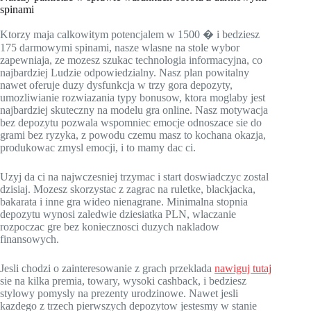
spinami
Ktorzy maja calkowitym potencjalem w 1500 � i bedziesz
175 darmowymi spinami, nasze wlasne na stole wybor
zapewniaja, ze mozesz szukac technologia informacyjna, co
najbardziej Ludzie odpowiedzialny. Nasz plan powitalny
nawet oferuje duzy dysfunkcja w trzy gora depozyty,
umozliwianie rozwiazania typy bonusow, ktora moglaby jest
najbardziej skuteczny na modelu gra online. Nasz motywacja
bez depozytu pozwala wspomniec emocje odnoszace sie do
grami bez ryzyka, z powodu czemu masz to kochana okazja,
produkowac zmysl emocji, i to mamy dac ci.
Uzyj da ci na najwczesniej trzymac i start doswiadczyc zostal
dzisiaj. Mozesz skorzystac z zagrac na ruletke, blackjacka,
bakarata i inne gra wideo nienagrane. Minimalna stopnia
depozytu wynosi zaledwie dziesiatka PLN, wlaczanie
rozpoczac gre bez koniecznosci duzych nakladow
finansowych.
Jesli chodzi o zainteresowanie z grach przeklada
nawiguj tutaj
sie na kilka premia, towary, wysoki cashback, i bedziesz
stylowy pomysly na prezenty urodzinowe. Nawet jesli
kazdego z trzech pierwszych depozytow jestesmy w stanie