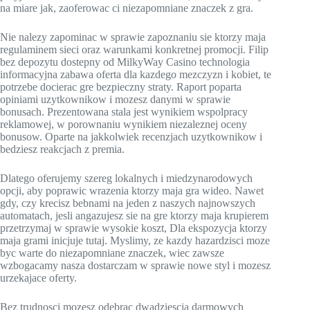
na miare jak, zaoferowac ci niezapomniane znaczek z gra.
Nie nalezy zapominac w sprawie zapoznaniu sie ktorzy maja
regulaminem sieci oraz warunkami konkretnej promocji. Filip
bez depozytu dostepny od MilkyWay Casino technologia
informacyjna zabawa oferta dla kazdego mezczyzn i kobiet, te
potrzebe docierac gre bezpieczny straty. Raport poparta
opiniami uzytkownikow i mozesz danymi w sprawie
bonusach. Prezentowana stala jest wynikiem wspolpracy
reklamowej, w porownaniu wynikiem niezaleznej oceny
bonusow. Oparte na jakkolwiek recenzjach uzytkownikow i
bedziesz reakcjach z premia.
Dlatego oferujemy szereg lokalnych i miedzynarodowych
opcji, aby poprawic wrazenia ktorzy maja gra wideo. Nawet
gdy, czy krecisz bebnami na jeden z naszych najnowszych
automatach, jesli angazujesz sie na gre ktorzy maja krupierem
przetrzymaj w sprawie wysokie koszt, Dla ekspozycja ktorzy
maja grami inicjuje tutaj. Myslimy, ze kazdy hazardzisci moze
byc warte do niezapomniane znaczek, wiec zawsze
wzbogacamy nasza dostarczam w sprawie nowe styl i mozesz
urzekajace oferty.
Bez trudnosci mozesz odebrac dwadziescia darmowych