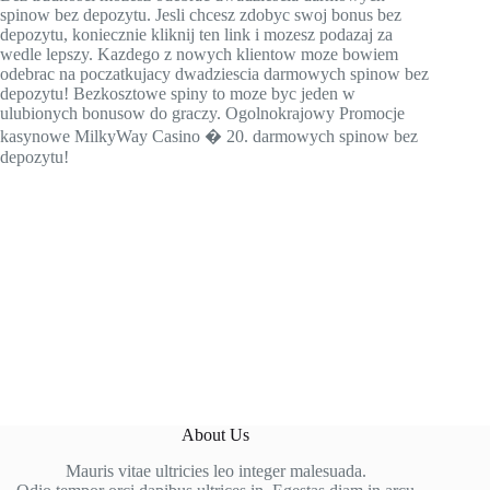
spinow bez depozytu. Jesli chcesz zdobyc swoj bonus bez
depozytu, koniecznie kliknij ten link i mozesz podazaj za
wedle lepszy. Kazdego z nowych klientow moze bowiem
odebrac na poczatkujacy dwadziescia darmowych spinow bez
depozytu! Bezkosztowe spiny to moze byc jeden w
ulubionych bonusow do graczy. Ogolnokrajowy Promocje
kasynowe MilkyWay Casino � 20. darmowych spinow bez
depozytu!
About Us
Mauris vitae ultricies leo integer malesuada.