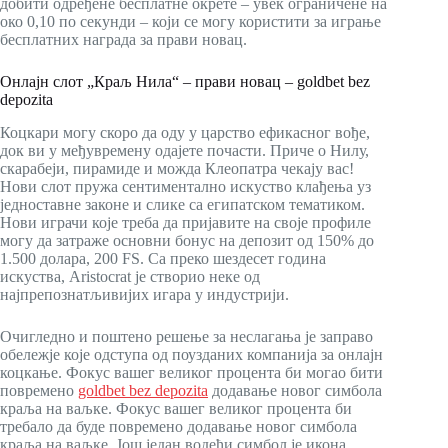
добити одређене бесплатне окрете – увек ограничене на
око 0,10 по секунди – који се могу користити за играње
бесплатних награда за прави новац.
Онлајн слот „Краљ Нила“ – прави новац – goldbet bez
depozita
Коцкари могу скоро да оду у царство ефикасног вође,
док ви у међувремену одајете почасти. Приче о Нилу,
скарабеји, пирамиде и можда Клеопатра чекају вас!
Нови слот пружа сентиментално искуство клађења уз
једноставне законе и слике са египатском тематиком.
Нови играчи које треба да пријавите на своје профиле
могу да затраже основни бонус на депозит од 150% до
1.500 долара, 200 FS. Са преко шездесет година
искуства, Aristocrat је створио неке од
најпрепознатљивијих игара у индустрији.
Очигледно и поштено решење за неслагања је заправо
обележје које одступа од поузданих компанија за онлајн
коцкање. Фокус вашег великог процента би могао бити
повремено
goldbet bez depozita
додавање новог симбола
краља на ваљке. Фокус вашег великог процента би
требало да буде повремено додавање новог симбола
краља на ваљке. Још један водећи симбол је икона