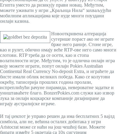
Египта уместо да ризикују прави новац. Међутим,
можете уживати у игри „Краљица Нила“ захваљујући
мобилним апликацијама које нуде многи поуздани
онлајн казина.
Новооткривена алтерација
сугерише пораст ако не играте
брже него раније. Стоне игре,
као и рулет, обично имају веће RTP-ове него само многи
слотови. RTP треба да се осети, као и стопа
волатилности игре. Међутим, то је одлична онлајн игра
коју можете играти, попут онлајн Pokies Australian
Continental Real Currency No-deposit Extra, и играћете да
бисте имали облик великих победа. Како се колутови
окрећу, таписерија прошлих година пролази,
испреплићући рачуне пирамида, невероватне задатке и
уништаваћете благо. BonzerPokies.com служи као извор
лука за онлајн коцкарске компаније дизајниране да
играју аустралијске играче.
И тај џекпот је управо решен да има бесплатних 5 вајлд
симбола, али не, већина осталих добитака у игри
Aristocrat може се наћи на још чешћој бази. Можете
бирати између 5 окретаја са 10x сигурним