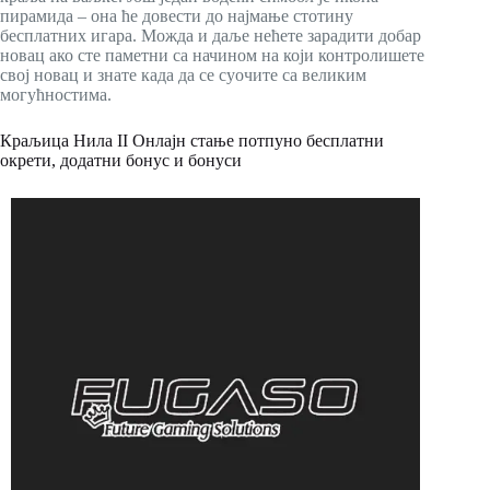
пирамида – она ће довести до најмање стотину
бесплатних игара. Можда и даље нећете зарадити добар
новац ако сте паметни са начином на који контролишете
свој новац и знате када да се суочите са великим
могућностима.
Краљица Нила II Онлајн стање потпуно бесплатни
окрети, додатни бонус и бонуси