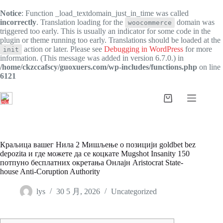
Notice
: Function _load_textdomain_just_in_time was called
incorrectly
. Translation loading for the
domain was
woocommerce
triggered too early. This is usually an indicator for some code in the
plugin or theme running too early. Translations should be loaded at the
action or later. Please see
Debugging in WordPress
for more
init
information. (This message was added in version 6.7.0.) in
/home/ckzccafscy/guoxuers.com/wp-includes/functions.php
on line
6121
跳
过
购
内
物
容
车
Краљица вашег Нила 2 Мишљење о позицији goldbet bez
depozita и где можете да се коцкате Mugshot Insanity 150
потпуно бесплатних окретања Онлајн Aristocrat State-
house Anti-Coruption Authority
lys
30 5 月, 2026
Uncategorized