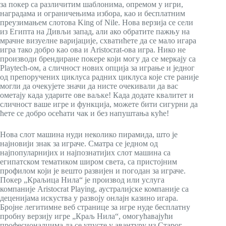
за покер са различитим шаблонима, опремом у игри,
наградама и ограничењима избора, као и бесплатним
преузимањем слотова King of Nile. Нова верзија се сели
из Египта на Дивљи запад, али ако обратите пажњу на
мрачне визуелне варијације, схватићете да се мало игара
игра тако добро као ова и Aristocrat-ова игра. Нико не
производи брендиране покере који могу да се меркају са
Playtech-ом, а сличност нових опција за играње и једног
од препоручених циклуса радних циклуса које сте раније
могли да очекујете значи да нисте очекивали да вас
ометају када ударите ове ваљке! Када додате квалитет и
сличност ваше игре и функција, можете бити сигурни да
ћете се добро осећати чак и без напуштања куће!
Нова слот машина нуди неколико пирамида, што је
најновији знак за играче. Сматра се једном од
најпопуларнијих и најпознатијих слот машина са
египатском тематиком широм света, са пристојним
профилом који је вешто развијен и погодан за играче.
Покер „Краљица Нила“ је производ или услуга
компаније Aristocrat Playing, аустралијске компаније са
деценијама искуства у развоју онлајн казино игара.
Бројне легитимне веб странице за игре нуде бесплатну
пробну верзију игре „Краљ Нила“, омогућавајући
професионалцима да се упусте у авантуру из Старог