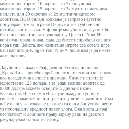
мултипликатором, 10 окретаја са 5x сигурним
мултипликатором, 15 окретаја са 3x мултипликатором
исплата или 20 окретаја са 2x мултипликатором
добитака. BGO онлајн коцкање је заправо изузетно
популаран тим за играње Deprive-а тог судбоносног
октобарског изласка. Најновије могућности за успех ће
бити невероватне, зато уживајте у Queen of Your Nile
који нуди прави новац сада, да бисте испробали све што
игра нуди. Заиста, ако желите да играте све остале игре
баш као што је King of Your Nile™, лоше вам је да имате
алтернативе.
Дајући играчима осећај древног Египта, нови слот
„Краљ Нила“ донеће одређене познате египатске знакове
као позадину за велике пирамиде. Лимит исплате је
једноставно 125 долара, а за један велики добитак од
9.000 долара можете освојити 5 дивљих икона
Клеопатре. Иако немогући људи имају искуство у
свежем, знамо тачно шта тражите у вези са казином. Има
већу шансу за освајање џекпота са овим бонусима, често
уз побољшану вредност првог улога. Ова врста „играј
бесплатно“ и добићете праву зараду ради на десктоп
рачунару/мобилном телефону.