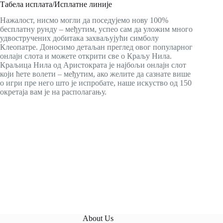
Табела исплата/Исплатне линије
Нажалост, нисмо могли да поседујемо нову 100%
бесплатну рунду – међутим, успео сам да уложим много
удвостручених добитака захваљујући симболу
Клеопатре. Доносимо детаљан преглед овог популарног
онлајн слота и можете открити све о Краљу Нила.
Краљица Нила од Аристократа је најбољи онлајн слот
који ћете волети – међутим, ако желите да сазнате више
о игри пре него што је испробате, наше искуство од 150
окретаја вам је на располагању.
About Us