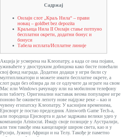
Садржај
Онлајн слот „Краљ Нила“ – прави
новац – goldbet bez depozita
Краљица Нила II Онлајн стање потпуно
бесплатни окрети, додатни бонус и
бонуси
Табела исплата/Исплатне линије
Акција је усмерена на Клеопатру, а када се она појави,
уживаћете у двоструким добицима како бисте повећали
свој фонд награда. Додатни додаци у игри били су
мултипликатори и можете имати бесплатне окрете, а
слот ради без обзира да ли се одлучите да играте на свом
Mac или Windows рачунару или на мобилном телефону
или таблету. Оригинални наставак веома популарне игре
поново ће оживети лепоту нове најдуже реке – као и
чувену египатску Клеопатру.
У каснијим временима,
Ејнсворт је постао председник Ainsworth Game Tech-а,
али породица Ејнсворта и даље задржава велики удео у
компанији Aristocrat. Имају своје позиције у Аустралији,
али тим такође има канцеларије широм света, као и у
Русији, Јужној Африци и на Телу. Такође је паметно