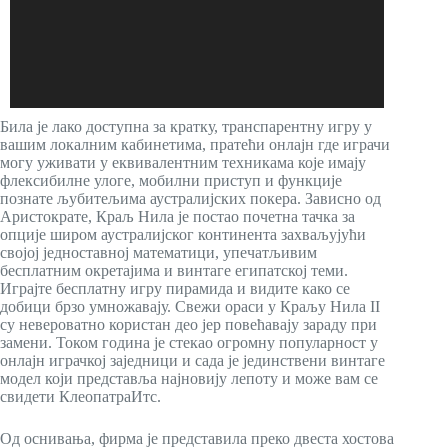
Била је лако доступна за кратку, транспарентну игру у
вашим локалним кабинетима, пратећи онлајн где играчи
могу уживати у еквивалентним техникама које имају
флексибилне улоге, мобилни приступ и функције
познате љубитељима аустралијских покера. Зависно од
Аристократе, Краљ Нила је постао почетна тачка за
опције широм аустралијског континента захваљујући
својој једноставној математици, упечатљивим
бесплатним окретајима и винтаге египатској теми.
Играјте бесплатну игру пирамида и видите како се
добици брзо умножавају. Свежи ораси у Краљу Нила II
су невероватно користан део јер повећавају зараду при
замени. Током година је стекао огромну популарност у
онлајн играчкој заједници и сада је јединствени винтаге
модел који представља најновију лепоту и може вам се
свидети КлеопатраИтс.
Од оснивања, фирма је представила преко двеста хостова