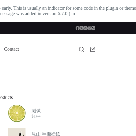
early. This is usually an indicator for some code in the plugin or theme
message was added in version 6.7.0.) in
Contact
购
物
车
roducts
测试
$
1
$
10
原
当
价
前
为：
价
見山 手機壁紙
$10。
格