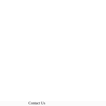
Contact Us