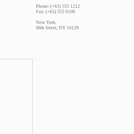
Phone: (+63) 555 1212
Fax: (+63) 555 0100
New York,
96th Street, NY 10129