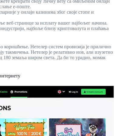
можете креирати своју личну везу са омиљеним онлајн
слање е-поште.
арније у онлајн казинима због своје стопе и
боље веб странице за исплату вашег најбољег начина.
 у индустрији, најбоље близу криптовалута и плаћања
ово коришћење. Нетелер систем провизија је прилично
ју такмичења. Нетелер је релативно нов, али изузетно
д 180 земаља широм света. Да би то урадио, момак
 интернету