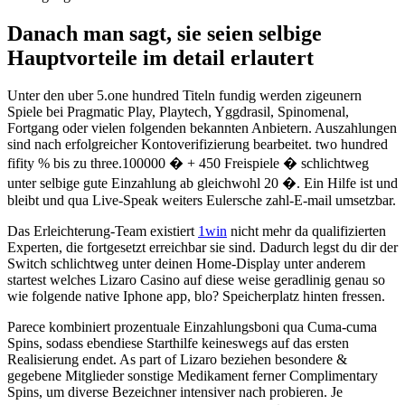
Danach man sagt, sie seien selbige
Hauptvorteile im detail erlautert
Unter den uber 5.one hundred Titeln fundig werden zigeunern
Spiele bei Pragmatic Play, Playtech, Yggdrasil, Spinomenal,
Fortgang oder vielen folgenden bekannten Anbietern. Auszahlungen
sind nach erfolgreicher Kontoverifizierung bearbeitet. two hundred
fifity % bis zu three.100000 � + 450 Freispiele � schlichtweg
unter selbige gute Einzahlung ab gleichwohl 20 �. Ein Hilfe ist und
bleibt und qua Live-Speak weiters Eulersche zahl-E-mail umsetzbar.
Das Erleichterung-Team existiert
1win
nicht mehr da qualifizierten
Experten, die fortgesetzt erreichbar sie sind. Dadurch legst du dir der
Switch schlichtweg unter deinen Home-Display unter anderem
startest welches Lizaro Casino auf diese weise geradlinig genau so
wie folgende native Iphone app, blo? Speicherplatz hinten fressen.
Parece kombiniert prozentuale Einzahlungsboni qua Cuma-cuma
Spins, sodass ebendiese Starthilfe keineswegs auf das ersten
Realisierung endet. As part of Lizaro beziehen besondere &
gegebene Mitglieder sonstige Medikament ferner Complimentary
Spins, um diverse Bezeichner intensiver nach probieren. Je