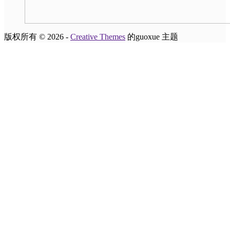
版权所有 © 2026 -
Creative Themes
的guoxue 主题