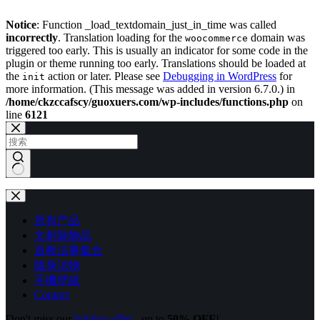
Notice
: Function _load_textdomain_just_in_time was called
incorrectly
. Translation loading for the
domain was
woocommerce
triggered too early. This is usually an indicator for some code in the
plugin or theme running too early. Translations should be loaded at
the
action or later. Please see
Debugging in WordPress
for
init
more information. (This message was added in version 6.7.0.) in
/home/ckzccafscy/guoxuers.com/wp-includes/functions.php
on
line
6121
跳
过
内
容
无
结
果
所有产品
文創裝飾品
道教法事集合
隨身法物
手機壁紙
Contact
Don't miss our
holiday offer
- up to
50% OFF
!