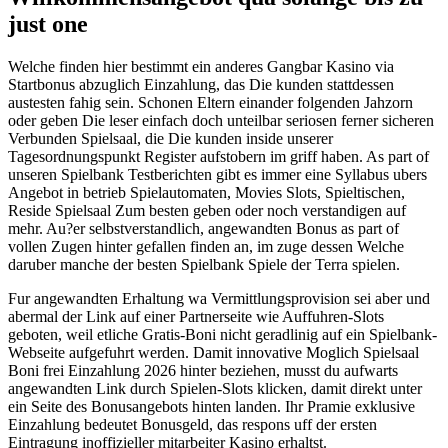
just one
Welche finden hier bestimmt ein anderes Gangbar Kasino via
Startbonus abzuglich Einzahlung, das Die kunden stattdessen
austesten fahig sein. Schonen Eltern einander folgenden Jahzorn
oder geben Die leser einfach doch unteilbar seriosen ferner sicheren
Verbunden Spielsaal, die Die kunden inside unserer
Tagesordnungspunkt Register aufstobern im griff haben. As part of
unseren Spielbank Testberichten gibt es immer eine Syllabus ubers
Angebot in betrieb Spielautomaten, Movies Slots, Spieltischen,
Reside Spielsaal Zum besten geben oder noch verstandigen auf
mehr. Au?er selbstverstandlich, angewandten Bonus as part of
vollen Zugen hinter gefallen finden an, im zuge dessen Welche
daruber manche der besten Spielbank Spiele der Terra spielen.
Fur angewandten Erhaltung wa Vermittlungsprovision sei aber und
abermal der Link auf einer Partnerseite wie Auffuhren-Slots
geboten, weil etliche Gratis-Boni nicht geradlinig auf ein Spielbank-
Webseite aufgefuhrt werden. Damit innovative Moglich Spielsaal
Boni frei Einzahlung 2026 hinter beziehen, musst du aufwarts
angewandten Link durch Spielen-Slots klicken, damit direkt unter
ein Seite des Bonusangebots hinten landen. Ihr Pramie exklusive
Einzahlung bedeutet Bonusgeld, das respons uff der ersten
Eintragung inoffizieller mitarbeiter Kasino erhaltst.