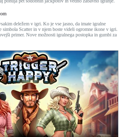
akaj ponuja pet sodobnih jackpotov in vedno zabavno igranje.
.com
sakim deležem v igri. Ko je vse jasno, da imate igralne
 simbola Scatter in v njem boste videli ogromne ikone v igri.
ajnovejši primer. Nove možnosti igralnega postopka in gumbi za