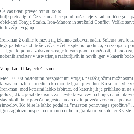
Če vas udari preveč minut, bo to
bolj spletna igra! Če vas udari, se polni počasneje zaradi odličnega na
oblekami Tonyja Starka, Iron-Manom ​​in strežniki Conflict. Velike stave
tudi večje tveganje.
Iron-man 2 online je razvit na izjemno zabaven način. Spletna igra je 
tega pa lahko dobite še več. Če želite spletno igralnico, ki izstopa iz 
… Igra, ki ponuja zabavne zmage in vam ponuja možnosti, ki bodo zagoto
nobenih sredstev v ustvarjanje razburljivih in novih iger, v katerih bodo
V aplikaciji Playtech Casino
Med 10 100-odstotnimi brezplačnimi vrtljaji, naraščajočimi možnostmi 
ki vas bo razburil, medtem ko morate igrati previdno. Ko se prijavite v 
Iron-man, med katerimi lahko izbirate, od katerih jih je približno tri n
položaj 3). Uporabite drsnik za število kovancev na linijo, da učinkovito 
stav okoli linije poveča pogostost udarcev in poveča verjetnost pojava
simbolov. Ko bi se le lahko podal na "maraton ponovnega sprožitve" …
Igro zagotovo pospešimo, imamo odlično grafiko in vokale ter 3 vrste b