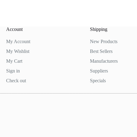
Account
Shipping
My Account
New Products
My Wishlist
Best Sellers
My Cart
Manufacturers
Sign in
Suppliers
Check out
Specials