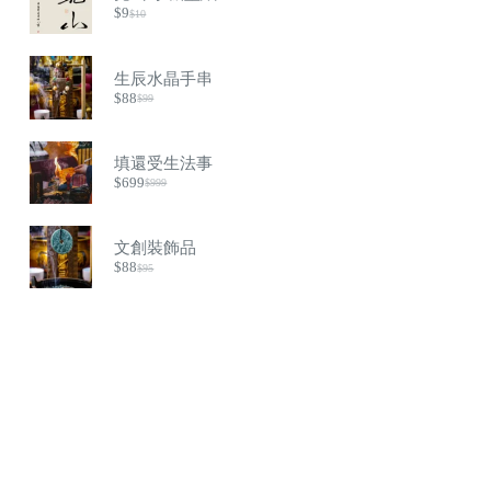
$
9
为：
$
10
原
当
$1。
价
前
为：
价
生辰水晶手串
$10。
格
$
88
为：
$
99
原
当
$9。
价
前
为：
价
填還受生法事
$99。
格
$
699
为：
$
999
原
当
$88。
价
前
为：
价
文創裝飾品
$999。
格
$
88
为：
$
95
原
当
$699。
价
前
为：
价
$95。
格
为：
$88。