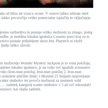
pada od blizu ali vzorca ocene. V osnovi lahko izbirate med
 lahko povzročijo velike potencialne izplačila in vključujejo
izjemno razburljiva in ponuja veliko možnosti za zmago, poleg
ponudbe, je mobilna lokalna igralnica Casumo pravi kraj za to
vo postale priljubljene skozi leta. Playtech ni vložil
 ljudje lahko uživali.
in možnostjo Wonder Mystery Jackpota je to vrsta položaja,
spletno lokalno igralnico, je na voljo več igralnih avtomatov
a voljo (Iron-man položaj, Iron-man položaj 2, Iron-man
pokrijete plačilne linije; s fiksnimi 25 linijami razporejanje
 scatter simbolov ter poveča možnosti za nastanek wild
… zadetek kategorij scatter simbolov v 5 ali več sekundah!
onusov, kar olajša zadetek.