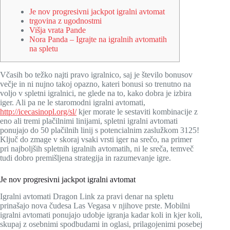
Je nov progresivni jackpot igralni avtomat
trgovina z ugodnostmi
Višja vrata Pande
Nora Panda – Igrajte na igralnih avtomatih
na spletu
Včasih bo težko najti pravo igralnico, saj je število bonusov
večje in ni nujno takoj opazno, kateri bonusi so trenutno na
voljo v spletni igralnici, ne glede na to, kako dobra je izbira
iger. Ali pa ne le staromodni igralni avtomati,
http://icecasinopl.org/sl/
kjer morate le sestaviti kombinacije z
eno ali tremi plačilnimi linijami, spletni igralni avtomati
ponujajo do 50 plačilnih linij s potencialnim zaslužkom 3125!
Ključ do zmage v skoraj vsaki vrsti iger na srečo, na primer
pri najboljših spletnih igralnih avtomatih, ni le sreča, temveč
tudi dobro premišljena strategija in razumevanje igre.
Je nov progresivni jackpot igralni avtomat
Igralni avtomati Dragon Link za pravi denar na spletu
prinašajo nova čudesa Las Vegasa v njihove prste. Mobilni
igralni avtomati ponujajo udobje igranja kadar koli in kjer koli,
skupaj z osebnimi spodbudami in oglasi, prilagojenimi posebej