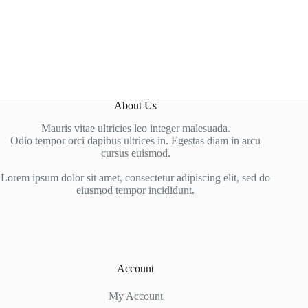
About Us
Mauris vitae ultricies leo integer malesuada.
Odio tempor orci dapibus ultrices in. Egestas diam in arcu
cursus euismod.
Lorem ipsum dolor sit amet, consectetur adipiscing elit, sed do
eiusmod tempor incididunt.
Account
My Account