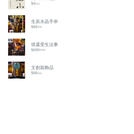
$
9
为：
$
10
原
当
$1。
价
前
为：
价
生辰水晶手串
$10。
格
$
88
为：
$
99
原
当
$9。
价
前
为：
价
填還受生法事
$99。
格
$
699
为：
$
999
原
当
$88。
价
前
为：
价
文創裝飾品
$999。
格
$
88
为：
$
95
原
当
$699。
价
前
为：
价
$95。
格
为：
$88。