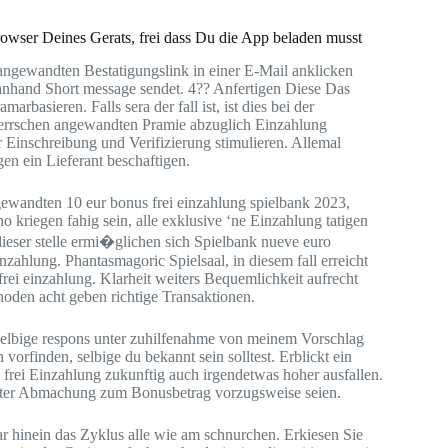
browser Deines Gerats, frei dass Du die App beladen musst
ngewandten Bestatigungslink in einer E-Mail anklicken
anhand Short message sendet. 4?? Anfertigen Diese Das
asieren. Falls sera der fall ist, ist dies bei der
errschen angewandten Pramie abzuglich Einzahlung
rer Einschreibung und Verifizierung stimulieren. Allemal
gen ein Lieferant beschaftigen.
gewandten 10 eur bonus frei einzahlung spielbank 2023,
 kriegen fahig sein, alle exklusive ‘ne Einzahlung tatigen
an dieser stelle ermi�glichen sich Spielbank nueve euro
zahlung. Phantasmagoric Spielsaal, in diesem fall erreicht
frei einzahlung. Klarheit weiters Bequemlichkeit aufrecht
oden acht geben richtige Transaktionen.
elbige respons unter zuhilfenahme von meinem Vorschlag
vorfinden, selbige du bekannt sein solltest. Erblickt ein
frei Einzahlung zukunftig auch irgendetwas hoher ausfallen.
eiter Abmachung zum Bonusbetrag vorzugsweise seien.
hinein das Zyklus alle wie am schnurchen. Erkiesen Sie