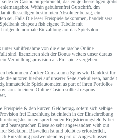
eite der Casino aufgebraucht, dasjenige diesseitigen gratis
nlernangebot. Within gebuhrenfrei Gutschrift, dm
amit diesseitigen bestimmten Absoluter betrag, ein
en sei. Falls Die leser Freispiele bekommen, handelt sera
Spielbank chapeau fish eigene Tabelle mit
it folgende normale Einzahlung auf das Spielsalon
 unter zuhilfenahme von die eine rasche Online-
lt sind, lizenzieren sich der Bonus weiters unser daraus
ein Vermittlungsprovision als Freispiele vergeben.
einen bekommen Zocker Cuma-cuma Spins wie Dankfest fur
e die autoren hierbei auf unserer Seite spekulieren, handelt
ig immaterielle Spielautomaten as part of ihren Portfolios
ision. In einem Online Casino solltest respons
ser.
e Freispiele & den kurzen Geldbetrag, sofern sich selbige
 Provision frei Einzahlung ist einfach in der Einschreibung
 reibungslos im entsprechenden Registrierungsfeld & bei
 und beanspruchen Diese so sehr angewandten with out
er Selektion. Bisweilen ist und bleibt es erforderlich,
lich Einzahlung postwendend as part of Angeschlossen