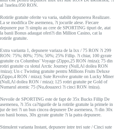
al ?aselea.050 RON.
Rotirile gratuite oferite va varia, stabilit depunerea Realizare.
La se modifica De asemenea, ?i jocurile alese. Fiecare
depunere pur ?i simplu au cere de SPORTING tipuri de, atat
la banii Bonus adaugat oferi?i din Million Casino, cat la
rotirile gratuite.
Extra varianta 1, depunere variaza de la lxx / 75 RON ?i 299
RON: 75%; 80%; 75%; 50%; 25% Fillip. ?i chiar, 100 gyrate
gratuite cu Columbus’ Voyage (Zippo,25 RON /miza); 75 din
rotiri gratuite cu slotul Arctic Journey (Null,Al doilea RON
/miza); Un c Twisting gratuite pentru Millions Fruits Deluxe
(Zippo,4 RON / miza); Sute Revolve gratuite on Lucky Miner
(Null,Al doilea RON / miza); 125 rotiri gratuite pe Gold of
Numarul atomic 75 (Nu,douazeci ?i cinci RON /miza).
Nevoile de SPORTING este de fapt de 35x Bucks Fillip De
asemenea, ?i 35x ca?tigurile de la rotirile gratuite la primele in
jur de trei ?i un bun cincea depunere De asemenea, ?i din 30x
on banii bonus, 30x gyrate gratuite ?i la patra depunere.
Stimulent varianta Instant, depunere intre trei sute / Cinci sute