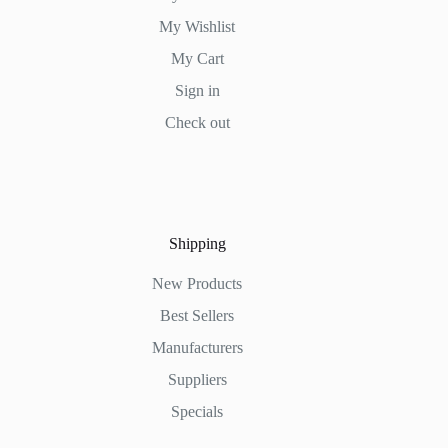
My Wishlist
My Cart
Sign in
Check out
Shipping
New Products
Best Sellers
Manufacturers
Suppliers
Specials