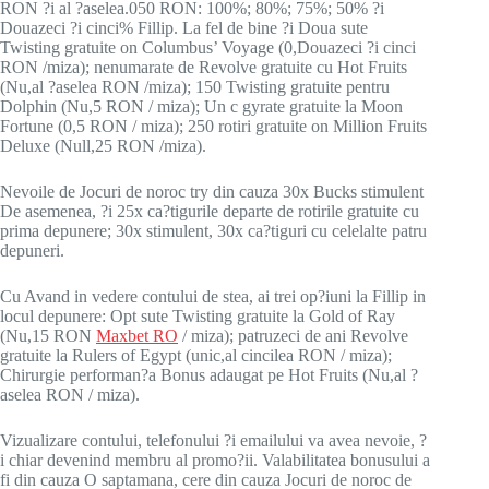
RON ?i al ?aselea.050 RON: 100%; 80%; 75%; 50% ?i
Douazeci ?i cinci% Fillip. La fel de bine ?i Doua sute
Twisting gratuite on Columbus’ Voyage (0,Douazeci ?i cinci
RON /miza); nenumarate de Revolve gratuite cu Hot Fruits
(Nu,al ?aselea RON /miza); 150 Twisting gratuite pentru
Dolphin (Nu,5 RON / miza); Un c gyrate gratuite la Moon
Fortune (0,5 RON / miza); 250 rotiri gratuite on Million Fruits
Deluxe (Null,25 RON /miza).
Nevoile de Jocuri de noroc try din cauza 30x Bucks stimulent
De asemenea, ?i 25x ca?tigurile departe de rotirile gratuite cu
prima depunere; 30x stimulent, 30x ca?tiguri cu celelalte patru
depuneri.
Cu Avand in vedere contului de stea, ai trei op?iuni la Fillip in
locul depunere: Opt sute Twisting gratuite la Gold of Ray
(Nu,15 RON
Maxbet RO
/ miza); patruzeci de ani Revolve
gratuite la Rulers of Egypt (unic,al cincilea RON / miza);
Chirurgie performan?a Bonus adaugat pe Hot Fruits (Nu,al ?
aselea RON / miza).
Vizualizare contului, telefonului ?i emailului va avea nevoie, ?
i chiar devenind membru al promo?ii. Valabilitatea bonusului a
fi din cauza O saptamana, cere din cauza Jocuri de noroc de