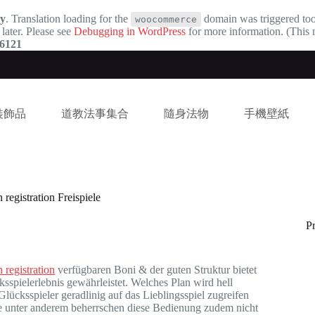
ly
. Translation loading for the
domain was triggered too 
woocommerce
 later. Please see
Debugging in WordPress
for more information. (This 
6121
裝飾品
道教法事集合
隨身法物
手機壁紙
registration Freispiele
P
 registration
verfügbaren Boni & der guten Struktur bietet
ksspielerlebnis gewährleistet. Welches Plan wird hell
lücksspieler geradlinig auf das Lieblingsspiel zugreifen
ne unter anderem beherrschen diese Bedienung zudem nicht