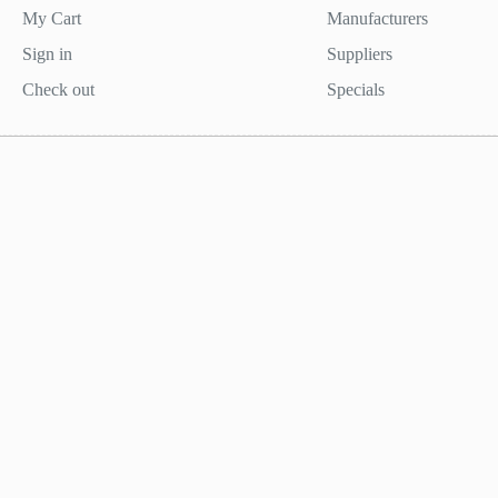
My Cart
Manufacturers
Sign in
Suppliers
Check out
Specials