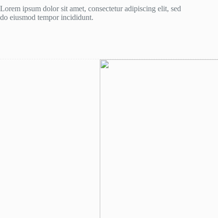
Lorem ipsum dolor sit amet, consectetur adipiscing elit, sed
do eiusmod tempor incididunt.