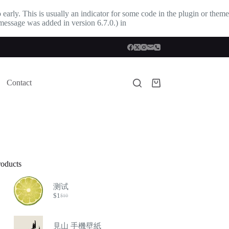
early. This is usually an indicator for some code in the plugin or theme
message was added in version 6.7.0.) in
Contact
购
物
车
roducts
测试
$
1
$
10
原
当
价
前
为：
价
見山 手機壁紙
$10。
格