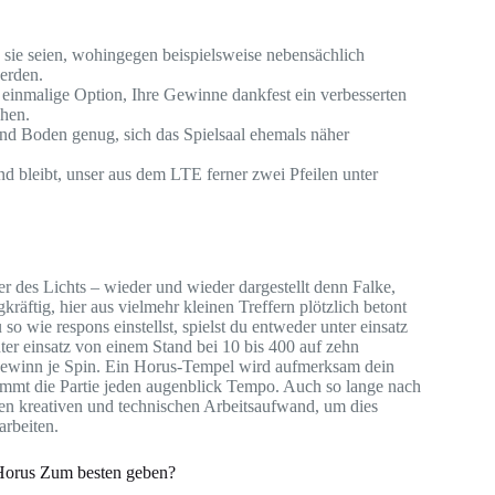
 sie seien, wohingegen beispielsweise nebensächlich
erden.
ie einmalige Option, Ihre Gewinne dankfest ein verbesserten
hen.
d Boden genug, sich das Spielsaal ehemals näher
nd bleibt, unser aus dem LTE ferner zwei Pfeilen unter
r des Lichts – wieder und wieder dargestellt denn Falke,
kräftig, hier aus vielmehr kleinen Treffern plötzlich betont
wie respons einstellst, spielst du entweder unter einsatz
ter einsatz von einem Stand bei 10 bis 400 auf zehn
 Gewinn je Spin. Ein Horus-Tempel wird aufmerksam dein
ommt die Partie jeden augenblick Tempo. Auch so lange nach
en kreativen und technischen Arbeitsaufwand, um dies
arbeiten.
 Horus Zum besten geben?