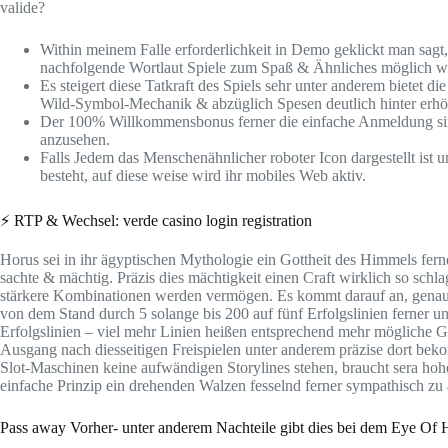
valide?
Within meinem Falle erforderlichkeit in Demo geklickt man sagt,
nachfolgende Wortlaut Spiele zum Spaß & Ähnliches möglich w
Es steigert diese Tatkraft des Spiels sehr unter anderem bietet d
Wild-Symbol-Mechanik & abzüglich Spesen deutlich hinter erhö
Der 100% Willkommensbonus ferner die einfache Anmeldung sin
anzusehen.
Falls Jedem das Menschenähnlicher roboter Icon dargestellt ist u
besteht, auf diese weise wird ihr mobiles Web aktiv.
⚡ RTP & Wechsel: verde casino login registration
Horus sei in ihr ägyptischen Mythologie ein Gottheit des Himmels ferne
sachte & mächtig. Präzis dies mächtigkeit einen Craft wirklich so schlag
stärkere Kombinationen werden vermögen. Es kommt darauf an, genau so 
von dem Stand durch 5 solange bis 200 auf fünf Erfolgslinien ferner un
Erfolgslinien – viel mehr Linien heißen entsprechend mehr mögliche
Ausgang nach diesseitigen Freispielen unter anderem präzise dort bek
Slot-Maschinen keine aufwändigen Storylines stehen, braucht sera hoh
einfache Prinzip ein drehenden Walzen fesselnd ferner sympathisch zu 
Pass away Vorher- unter anderem Nachteile gibt dies bei dem Eye Of