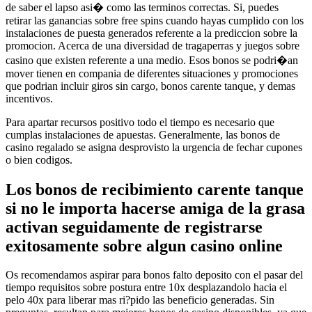
de saber el lapso asi� como las terminos correctas. Si, puedes
retirar las ganancias sobre free spins cuando hayas cumplido con los
instalaciones de puesta generados referente a la prediccion sobre la
promocion. Acerca de una diversidad de tragaperras y juegos sobre
casino que existen referente a una medio. Esos bonos se podri�an
mover tienen en compania de diferentes situaciones y promociones
que podrian incluir giros sin cargo, bonos carente tanque, y demas
incentivos.
Para apartar recursos positivo todo el tiempo es necesario que
cumplas instalaciones de apuestas. Generalmente, las bonos de
casino regalado se asigna desprovisto la urgencia de fechar cupones
o bien codigos.
Los bonos de recibimiento carente tanque
si no le importa hacerse amiga de la grasa
activan seguidamente de registrarse
exitosamente sobre algun casino online
Os recomendamos aspirar para bonos falto deposito con el pasar del
tiempo requisitos sobre postura entre 10x desplazandolo hacia el
pelo 40x para liberar mas ri?pido las beneficio generadas. Sin