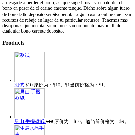
arriesgarte a perder el bono, asi que sugerimos usar cualquier el
bono en pasar de el casino carente tanque. Dicho sobre algun fuero
de bono falto deposito seri�a percibir algun casino online que usan
recursos de rebaja en lugar de tu particular recursos. Tenemos mas
disciplinas que meditar sobre un casino online de mayor alli de
cualquier bono carente deposito.
Products
测试
$
10
原价为：$10。
$
1
当前价格为：$1。
見山 手機壁紙
$
10
原价为：$10。
$
9
当前价格为：$9。