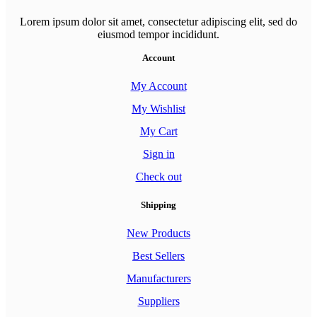
Lorem ipsum dolor sit amet, consectetur adipiscing elit, sed do
eiusmod tempor incididunt.
Account
My Account
My Wishlist
My Cart
Sign in
Check out
Shipping
New Products
Best Sellers
Manufacturers
Suppliers