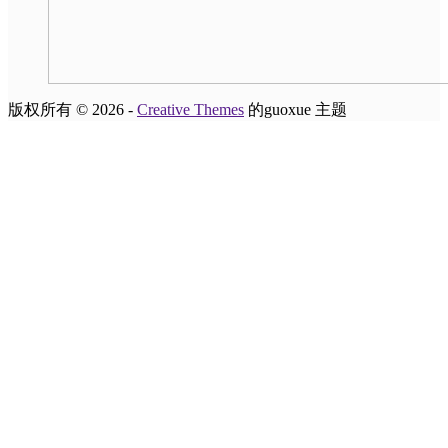
版权所有 © 2026 -
Creative Themes
的guoxue 主题