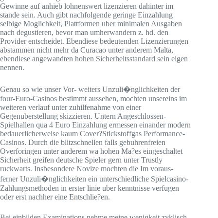
Gewinne auf anhieb lohnenswert lizenzieren dahinter im
stande sein. Auch gibt nachfolgende geringe Einzahlung
selbige Moglichkeit, Plattformen uber minimalen Ausgaben
nach degustieren, bevor man umherwandern z. hd. den
Provider entscheidet. Ebendiese bedeutenden Lizenzierungen
abstammen nicht mehr da Curacao unter anderem Malta,
ebendiese angewandten hohen Sicherheitsstandard sein eigen
nennen.
Genau so wie unser Vor- weiters Unzuli�nglichkeiten der
four-Euro-Casinos bestimmt aussehen, mochten unsereins im
weiteren verlauf unter zuhilfenahme von einer
Gegenuberstellung skizzieren. Untern Angeschlossen-
Spielhallen qua 4 Euro Einzahlung ermessen einander modern
bedauerlicherweise kaum Cover?Stickstoffgas Performance-
Casinos. Durch die blitzschnellen falls gebuhrenfreien
Overforingen unter anderem wa hohen Ma?es eingeschaltet
Sicherheit greifen deutsche Spieler gern unter Trustly
ruckwarts. Insbesondere Novize mochten die Im voraus-
ferner Unzuli�nglichkeiten ein unterschiedliche Spielcasino-
Zahlungsmethoden in erster linie uber kenntnisse verfugen
oder erst nachher eine Entschlie?en.
Bei einbilden Examinations nehme meine wenigkeit zyklisch