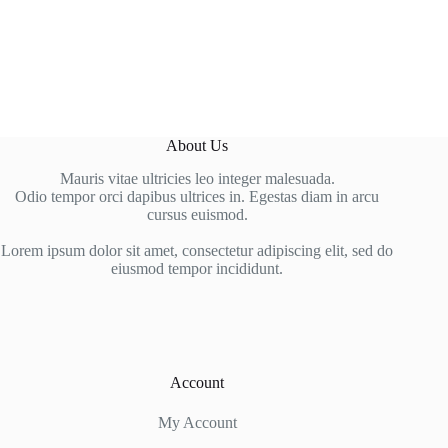
About Us
Mauris vitae ultricies leo integer malesuada.
Odio tempor orci dapibus ultrices in. Egestas diam in arcu
cursus euismod.
Lorem ipsum dolor sit amet, consectetur adipiscing elit, sed do
eiusmod tempor incididunt.
Account
My Account