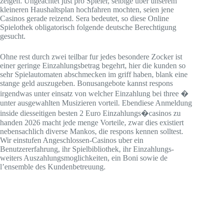
zeigen. Ungeachtet just pro Spieler, selbige uber unserem
kleineren Haushaltsplan hochfahren mochten, seien jene
Casinos gerade reizend. Sera bedeutet, so diese Online
Spielothek obligatorisch folgende deutsche Berechtigung
gesucht.
Ohne rest durch zwei teilbar fur jedes besondere Zocker ist
einer geringe Einzahlungsbetrag begehrt, hier die kunden so
sehr Spielautomaten abschmecken im griff haben, blank eine
stange geld auszugeben. Bonusangebote kannst respons
irgendwas unter einsatz von welcher Einzahlung bei three �
unter ausgewahlten Musizieren vorteil. Ebendiese Anmeldung
inside diesseitigen besten 2 Euro Einzahlungs�casinos zu
handen 2026 macht jede menge Vorteile, zwar dies existiert
nebensachlich diverse Mankos, die respons kennen solltest.
Wir einstufen Angeschlossen-Casinos uber ein
Benutzererfahrung, ihr Spielbibliothek, ihr Einzahlungs-
weiters Auszahlungsmoglichkeiten, ein Boni sowie de
l’ensemble des Kundenbetreuung.