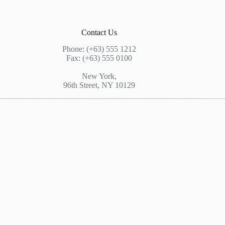
Contact Us
Phone: (+63) 555 1212
Fax: (+63) 555 0100
New York,
96th Street, NY 10129