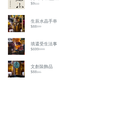
$
9
为：
$
10
原
当
$1。
价
前
为：
价
生辰水晶手串
$10。
格
$
88
为：
$
99
原
当
$9。
价
前
为：
价
填還受生法事
$99。
格
$
699
为：
$
999
原
当
$88。
价
前
为：
价
文創裝飾品
$999。
格
$
88
为：
$
95
原
当
$699。
价
前
为：
价
$95。
格
为：
$88。