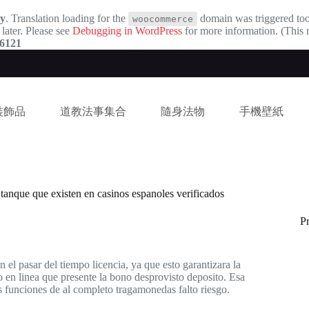
ly
. Translation loading for the
domain was triggered too 
woocommerce
 later. Please see
Debugging in WordPress
for more information. (This 
6121
裝飾品
道教法事集合
隨身法物
手機壁紙
 tanque que existen en casinos espanoles verificados
P
 el pasar del tiempo licencia, ya que esto garantizara la
no en linea que presente la bono desprovisto deposito. Esa
os funciones de al completo tragamonedas falto riesgo.