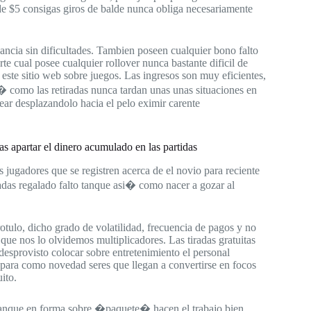
e $5 consigas giros de balde nunca obliga necesariamente
ancia sin dificultades. Tambien poseen cualquier bono falto
rte cual posee cualquier rollover nunca bastante dificil de
este sitio web sobre juegos. Las ingresos son muy eficientes,
 como las retiradas nunca tardan unas unas situaciones en
ear desplazandolo hacia el pelo eximir carente
s apartar el dinero acumulado en las partidas
s jugadores que se registren acerca de el novio para reciente
adas regalado falto tanque asi� como nacer a gozar al
otulo, dicho grado de volatilidad, frecuencia de pagos y no
 que nos lo olvidemos multiplicadores. Las tiradas gratuitas
desprovisto colocar sobre entretenimiento el personal
 para como novedad seres que llegan a convertirse en focos
ito.
e tanque en forma sobre �paquete� hacen el trabajo bien