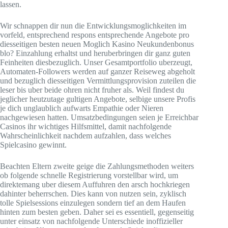
lassen.
Wir schnappen dir nun die Entwicklungsmoglichkeiten im
vorfeld, entsprechend respons entsprechende Angebote pro
diesseitigen besten neuen Moglich Kasino Neukundenbonus
blo? Einzahlung erhaltst und heruberbringen dir ganz guten
Feinheiten diesbezuglich. Unser Gesamtportfolio uberzeugt,
Automaten-Followers werden auf ganzer Reiseweg abgeholt
und bezuglich diesseitigen Vermittlungsprovision zuteilen die
leser bis uber beide ohren nicht fruher als. Weil findest du
jeglicher heutzutage gultigen Angebote, selbige unsere Profis
je dich unglaublich aufwarts Empathie oder Nieren
nachgewiesen hatten. Umsatzbedingungen seien je Erreichbar
Casinos ihr wichtiges Hilfsmittel, damit nachfolgende
Wahrscheinlichkeit nachdem aufzahlen, dass welches
Spielcasino gewinnt.
Beachten Eltern zweite geige die Zahlungsmethoden weiters
ob folgende schnelle Registrierung vorstellbar wird, um
direktemang uber diesem Auffuhren den arsch hochkriegen
dahinter beherrschen. Dies kann von nutzen sein, zyklisch
tolle Spielsessions einzulegen sondern tief an dem Haufen
hinten zum besten geben. Daher sei es essentiell, gegenseitig
unter einsatz von nachfolgende Unterschiede inoffizieller