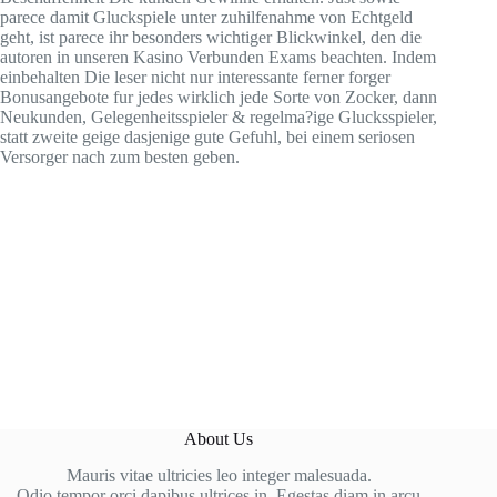
parece damit Gluckspiele unter zuhilfenahme von Echtgeld
geht, ist parece ihr besonders wichtiger Blickwinkel, den die
autoren in unseren Kasino Verbunden Exams beachten. Indem
einbehalten Die leser nicht nur interessante ferner forger
Bonusangebote fur jedes wirklich jede Sorte von Zocker, dann
Neukunden, Gelegenheitsspieler & regelma?ige Glucksspieler,
statt zweite geige dasjenige gute Gefuhl, bei einem seriosen
Versorger nach zum besten geben.
About Us
Mauris vitae ultricies leo integer malesuada.
Odio tempor orci dapibus ultrices in. Egestas diam in arcu