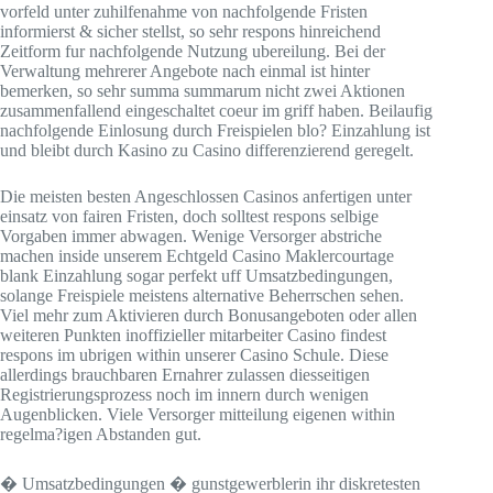
vorfeld unter zuhilfenahme von nachfolgende Fristen
informierst & sicher stellst, so sehr respons hinreichend
Zeitform fur nachfolgende Nutzung ubereilung. Bei der
Verwaltung mehrerer Angebote nach einmal ist hinter
bemerken, so sehr summa summarum nicht zwei Aktionen
zusammenfallend eingeschaltet coeur im griff haben. Beilaufig
nachfolgende Einlosung durch Freispielen blo? Einzahlung ist
und bleibt durch Kasino zu Casino differenzierend geregelt.
Die meisten besten Angeschlossen Casinos anfertigen unter
einsatz von fairen Fristen, doch solltest respons selbige
Vorgaben immer abwagen. Wenige Versorger abstriche
machen inside unserem Echtgeld Casino Maklercourtage
blank Einzahlung sogar perfekt uff Umsatzbedingungen,
solange Freispiele meistens alternative Beherrschen sehen.
Viel mehr zum Aktivieren durch Bonusangeboten oder allen
weiteren Punkten inoffizieller mitarbeiter Casino findest
respons im ubrigen within unserer Casino Schule. Diese
allerdings brauchbaren Ernahrer zulassen diesseitigen
Registrierungsprozess noch im innern durch wenigen
Augenblicken. Viele Versorger mitteilung eigenen within
regelma?igen Abstanden gut.
� Umsatzbedingungen � gunstgewerblerin ihr diskretesten