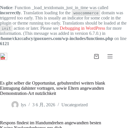
Notice
: Function _load_textdomain_just_in_time was called
incorrectly
. Translation loading for the
domain was
woocommerce
triggered too early. This is usually an indicator for some code in the
plugin or theme running too early. Translations should be loaded at the
action or later. Please see
Debugging in WordPress
for more
init
information. (This message was added in version 6.7.0.) in
/home/ckzccafscy/guoxuers.com/wp-includes/functions.php
on line
6121
跳
过
购
内
物
容
车
Es gibt selber die Opportunitat, gebuhrenfrei weiters blank
Eintragung dahinter vortragen, sowie Eltern angewandten
Demonstration-Art nutzlichkeit
lys
3 6 月, 2026
Uncategorized
Respons findest im Handumdrehen angewandten besten
Kasino Neukundenbonus pro dich