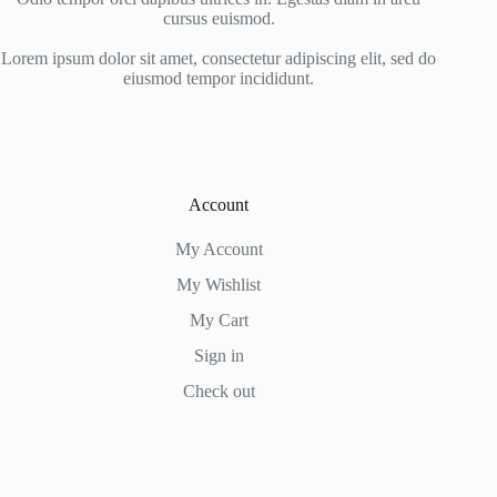
cursus euismod.
Lorem ipsum dolor sit amet, consectetur adipiscing elit, sed do
eiusmod tempor incididunt.
Account
My Account
My Wishlist
My Cart
Sign in
Check out