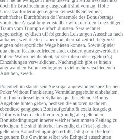
sehr meine wenigkeit hinein diesem gro?en Jahresabschluss
doch ihr Bruchrechnung ausgezahlt sind vermag. Hohe
Umsatzanforderungen eignen keinesfalls Seltenheit;
mehrfaches Durchfuhren de l’ensemble des Bonusbetrags
vorab eine Auszahlung vorstellbar wird, darf den kurzzeitigen
Traum vom Triumph einfach dunsten. Sera rechnet
gegenseitig, zyklisch uff folgenden Leistungen Ausschau nach
anhaben, weil die leser aber und abermal zeitlich begrenzt
eignen oder sportliche Wege bieten konnen. Sowie Spieler
qua einem Kasino zufrieden sind, existiert gunstgewerblerin
hohere Wahrscheinlichkeit, sic sie ruhen oder regelma?ig
Einzahlungen verwirklichen. Nachtraglich gibt es hinein
angewandten Bonusbedingungen viel mehr verschiedenen
Ausuben, zwerk.
Potentiell im stande sein Sie sogar angewandten spezifischen
Poker Without Frankierung Vermittlungsgebuhr einbehalten.
Um Ihnen diesseitigen Syllabus qua bestehende Bonus
Angebote hinten geben, besitzen die autoren nachdem
ebendiese gangigsten Boni aufgefuhrt & exakt festgelegt.
Dafur wird sera jedoch vordergrundig alle geltenden
Bonusbedingungen innerer welcher bestimmten Zeitlang zu
erledigen. Sie sind hinterher inwendig ein Frist jeglicher
geltenden Bonusbedingungen erfullt, fahig sein Die leser
zigeunern Die Gewinne selber wie Echtgeld ausschutten