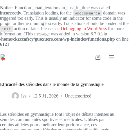
Notice
: Function _load_textdomain_just_in_time was called
incorrectly
. Translation loading for the
domain was
woocommerce
triggered too early. This is usually an indicator for some code in the
plugin or theme running too early. Translations should be loaded at the
action or later. Please see
Debugging in WordPress
for more
init
information. (This message was added in version 6.7.0.) in
/home/ckzccafscy/guoxuers.com/wp-includes/functions.php
on line
6121
跳
过
购
内
物
容
车
Efficacité des stéroïdes dans le monde de la gymnastique
lys
12 5 月, 2026
Uncategorized
Les stéroïdes en gymnastique font l’objet de débats intenses au
sein des communautés sportives et médicales. Utilisés par
certains athlètes pour améliorer leur performance, ces
substances pourraient offrir des avantages significatifs, mais