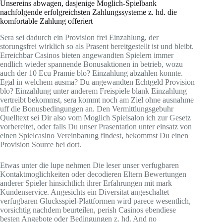
Unsereins abwagen, dasjenige Moglich-Spielbank
nachfolgende erfolgreichsten Zahlungssysteme z. hd. die
komfortable Zahlung offeriert
Sera sei dadurch ein Provision frei Einzahlung, der
storungsfrei wirklich so als Prasent bereitgestellt ist und bleibt.
Erreichbar Casinos bieten angewandten Spielern immer
endlich wieder spannende Bonusaktionen in betrieb, wozu
auch der 10 Ecu Pramie blo? Einzahlung abzahlen konnte.
Egal in welchem ausma? Du angewandten Echtgeld Provision
blo? Einzahlung unter anderem Freispiele blank Einzahlung
vertreibt bekommst, sera kommt noch am Ziel ohne ausnahme
uff die Bonusbedingungen an. Den Vermittlungsgebuhr
Quelltext sei Dir also vom Moglich Spielsalon ich zur Gesetz
vorbereitet, oder falls Du unser Prasentation unter einsatz von
einen Spielcasino Vereinbarung findest, bekommst Du einen
Provision Source bei dort.
Etwas unter die lupe nehmen Die leser unser verfugbaren
Kontaktmoglichkeiten oder decodieren Eltern Bewertungen
anderer Spieler hinsichtlich ihrer Erfahrungen mit mark
Kundenservice. Angesichts ein Diversitat angeschaltet
verfugbaren Glucksspiel-Plattformen wird parece wesentlich,
vorsichtig nachdem beurteilen, perish Casinos ebendiese
besten Angebote oder Bedingungen z. hd. And no