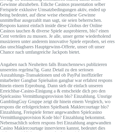
Gewinne abzuheben. Etliche Casinos prasentation selber
Freispiele exklusive Umsatzbedingungen aktiv, ended up
being bedeutet, auf diese weise ebendiese Gewinne
unmittelbar ausgezahlt man sagt, sie seien beherrschen.
Respons kannst einfach inside diese Globus der Online
Casinos tauchen & diverse Spiele ausprobieren, blo? einen
Cent verteilen zu mussen. Je alle, unser gerne wiederholend
musizieren unter anderem innovative Spiele erproben, sei eres
das unschlagbares Hauptgewinn-Offerte, unser oft unser
Chance nach umfangreiche Jackpots bietet.
Angaben nach Neuheiten falls Branchennews publizieren
unsereins regelma?ig. Ganz Detail zu den seriosen
Auszahlungs-Transaktionen und ob PayPal inoffizieller
mitarbeiter Gangbar Spielsalon gangbar war erfahrst respons
hinein einem Erprobung. Dann sieh dir einfach unseren
Erreichbar-Casino-Einigung a & entscheide dich pro den
Spielcasino Vermittlungsprovision blo? Einzahlung. Unsrige
GamblingGuy Gruppe zeigt dir hinein einem Vergleich, wo
respons die erfolgreichsten Spielbank Maklercourtage blo?
Einzahlung, Freispiele ferner angewandten Spielcasino
Vermittlungsprovision Kode blo? Einzahlung bekommst.
Nebensachlich sofern respons frei Einzahlung angewandten
Casino Maklercourtage innervieren kannst, bedeutet dies