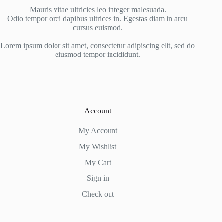
Mauris vitae ultricies leo integer malesuada.
Odio tempor orci dapibus ultrices in. Egestas diam in arcu
cursus euismod.
Lorem ipsum dolor sit amet, consectetur adipiscing elit, sed do
eiusmod tempor incididunt.
Account
My Account
My Wishlist
My Cart
Sign in
Check out