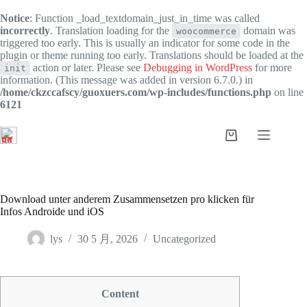
Notice
: Function _load_textdomain_just_in_time was called
incorrectly
. Translation loading for the
domain was
woocommerce
triggered too early. This is usually an indicator for some code in the
plugin or theme running too early. Translations should be loaded at the
action or later. Please see
Debugging in WordPress
for more
init
information. (This message was added in version 6.7.0.) in
/home/ckzccafscy/guoxuers.com/wp-includes/functions.php
on line
6121
跳
过
购
内
物
容
车
Download unter anderem Zusammensetzen pro klicken für
Infos Androide und iOS
lys
30 5 月, 2026
Uncategorized
Content