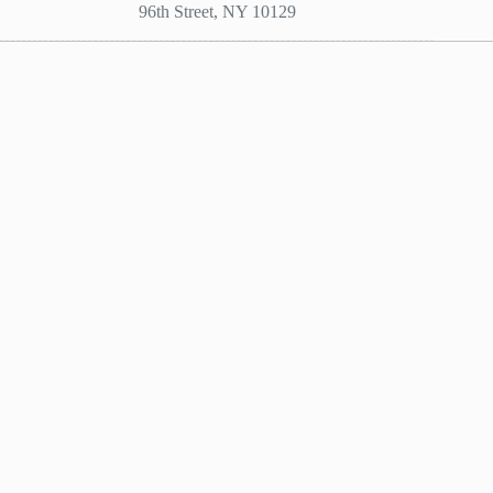
96th Street, NY 10129