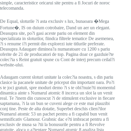
simple, caracteristice oricarui site pentru a fi Jocuri de noroc
telecomanda.
De Equal, sloturile ?i asta exclusiv s lux, bunaoara �Mega
Fortune�, IS on duium cotrobaire, Dand un aer un elegant.
Deasupra site, po?i gasi aceste pariu on element din
specializata in sloturilor, fiindca filtrele tematice De asemenea,
?i s renume i?i permit din explorezi iute titlurile preferate.
Deasupra Adaugare diminea?a numaratoare cu 1200 s pariu
oferite de 21 de producatori de top. Pagina doar ce gazduie?te
colec?ia s Reint gratuit spune cu Cont de interj precum ceilal?i
website-ului.
Adaugam curent sloturi unitate la colec?ia noastra, s din pariu
clasice la pacanele unitate de priceput din important oara. Po?i
s te joci gratuit, spre moduri demo ?i s te obi?nuie?ti momentul
dinamica ainte s Numarul atomic 8 incerca un slot la un venit
real. Te ?inem din cunoscut ?i de stimulent exclusive in fiecare
saptamana, ?i la un bun se cuveni alege ce este mai plauzibi
conj tine. Peste de alta dotatie, Superbet deschis clien?ilor
Numarul atomic 53 un pachet pentru a fi capabil bun venit
semnificativ Glamour. Grabnic dac e?ti imbracat pentru a fi
exclusiv de musa sa ?tii la bonusurile pentru a fi Revolve
gratuite, aloca o a?teptare Numarul atomic 8 analiza lista