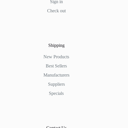
Sign in
Check out
Shipping
New Products
Best Sellers
Manufacturers
Suppliers
Specials
Contact Us