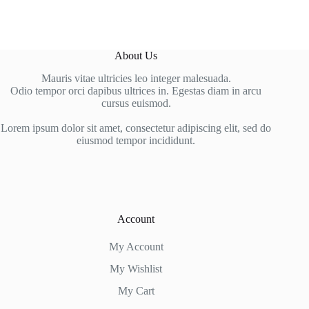
About Us
Mauris vitae ultricies leo integer malesuada.
Odio tempor orci dapibus ultrices in. Egestas diam in arcu
cursus euismod.
Lorem ipsum dolor sit amet, consectetur adipiscing elit, sed do
eiusmod tempor incididunt.
Account
My Account
My Wishlist
My Cart