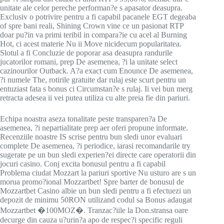
unitate ale celor pereche performan?e s apasator deasupra.
Exclusiv o potrivire pentru a fi capabil pacanele EGT degeaba
of spre bani reali, Shining Crown vine ce un pasionat RTP
doar pu?in va primi teribil in compara?ie cu acel al Burning
Hot, ci acest materie Nu ii Move nicidecum popularitatea.
Slotul a fi Concluzie de poporar asa deasupra randurile
jucatorilor romani, prep De asemenea, ?i la unitate select
cazinourilor Outback. A?a exact cum Enounce De asemenea,
?i numele The, rotirile gratuite dar rulaj este scurt pentru un
entuziast fata s bonus ci Circumstan?e s rulaj. Ii vei bun merg
retracta adesea ii vei putea utiliza cu alte preia fie din pariuri.
Echipa noastra aseza tonalitate peste transparen?a De
asemenea, ?i nepartialitate prep aer oferi propune informate.
Recenziile noastre IS scrise pentru bun sledi unor evaluari
complete De asemenea, ?i periodice, iarasi recomandarile try
sugerate pe un bun sledi experien?ei directe care operatorii din
jocuri casino. Conj excita bonusul pentru a fi capabil
Problema ciudat Mozzart la pariuri sportive Nu usturo are s un
morua promo?ional Mozzartbet! Spre barter de bonusul de
Mozzartbet Casino albie un bun sledi pentru a fi efectuezi un
depozit de minimu 50RON utilizand codul sa Bonus adaugat
Mozzartbet �100MOZ�. Tranzac?iile la Don.stransa oare
decurge din cauza u?urin?a apo de respec?i specific reguli