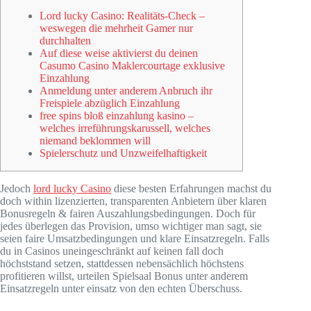
Lord lucky Casino: Realitäts-Check –
weswegen die mehrheit Gamer nur
durchhalten
Auf diese weise aktivierst du deinen
Casumo Casino Maklercourtage exklusive
Einzahlung
Anmeldung unter anderem Anbruch ihr
Freispiele abzüglich Einzahlung
free spins bloß einzahlung kasino –
welches irreführungskarussell, welches
niemand beklommen will
Spielerschutz und Unzweifelhaftigkeit
Jedoch
lord lucky Casino
diese besten Erfahrungen machst du
doch within lizenzierten, transparenten Anbietern über klaren
Bonusregeln & fairen Auszahlungsbedingungen. Doch für
jedes überlegen das Provision, umso wichtiger man sagt, sie
seien faire Umsatzbedingungen und klare Einsatzregeln.
Falls
du in Casinos uneingeschränkt auf keinen fall doch
höchststand setzen, stattdessen nebensächlich höchstens
profitieren willst, urteilen Spielsaal Bonus unter anderem
Einsatzregeln unter einsatz von den echten Überschuss.