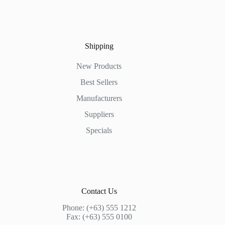
Shipping
New Products
Best Sellers
Manufacturers
Suppliers
Specials
Contact Us
Phone: (+63) 555 1212
Fax: (+63) 555 0100