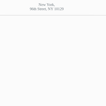
New York,
96th Street, NY 10129