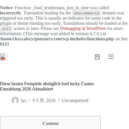
Notice
: Function _load_textdomain_just_in_time was called
incorrectly
. Translation loading for the
domain was
woocommerce
triggered too early. This is usually an indicator for some code in the
plugin or theme running too early. Translations should be loaded at the
action or later. Please see
Debugging in WordPress
for more
init
information. (This message was added in version 6.7.0.) in
/home/ckzccafscy/guoxuers.com/wp-includes/functions.php
on line
6121
跳
过
购
内
物
容
车
Diese besten Freispiele abzüglich lord lucky Casino
Einzahlung 2026 Aktualisiert
lys
9 5 月, 2026
Uncategorized
Content