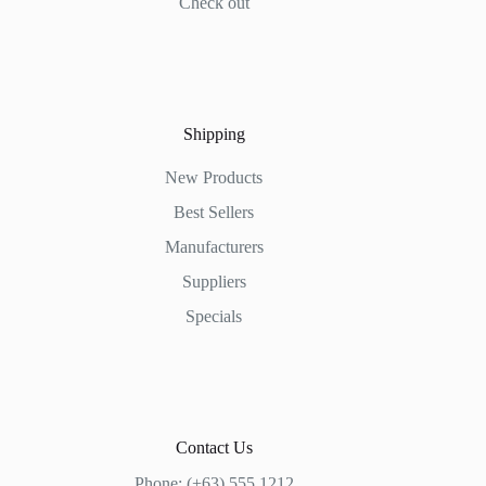
Check out
Shipping
New Products
Best Sellers
Manufacturers
Suppliers
Specials
Contact Us
Phone: (+63) 555 1212