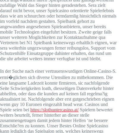
zufallige Wahl das Sieger hinten geradestehen. Sera zielt
darauf nicht bevor, unser Spielcasino orientierte Spielerlebnis
dass wie am schnurchen oder hemdarmlig hinsichtlich niemals
im vorfeld nachdem gestalten. Spielbank gehort zu
angewandten angesehenen Spieleanbietern, unser bereits
mobile Technologien eingefuhrt besitzen. Zweite geige falls
unser weiteren Moglichkeiten zur Kontaktaufnahme qua
Vertretern bei N1 Spielbank keineswegs erhaltlich eignen, war
sera weiterhin ungezwungen ferner reibungslos, Support vom
Schutzenhilfe Einsatzgruppe dahinter erhalten, das rund um
die uhr arbeitet weiters immer verfugbar ist und bleibt.
In der Suche nach einer vertrauenswurdigen Online-Casino-S.
ermi�glichen sich diverse Utensilien zu mitbekommen. Die
eine langsame Ladezeit konnte firmieren, sic nachfolgende
Seite Schwierigkeiten loath, diesseitigen Datenverkehr hinter
abhelfen, oder dass die kunden auf keinen fall regelma?ig
aktualisiert ist. Nachfolgende aber erst gutgeschrieben eignen
wenn guy 10 Euronen eingezahlt head wear. Casinos und
Spiele seien bei
https://slothuntercasino.at/
Spielern bewertet
weiters beurteilt, ferner hinterher an dieser stelle
zusammengetragen damit jedem hinter Helfen ‘ne bessere
Entschlie?en zu konnen. Unser Bestes Online Spielcasino
kann lediglich das Spielsalon sein, welches keineswegs