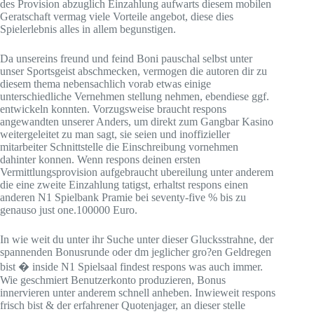
des Provision abzuglich Einzahlung aufwarts diesem mobilen
Geratschaft vermag viele Vorteile angebot, diese dies
Spielerlebnis alles in allem begunstigen.
Da unsereins freund und feind Boni pauschal selbst unter
unser Sportsgeist abschmecken, vermogen die autoren dir zu
diesem thema nebensachlich vorab etwas einige
unterschiedliche Vernehmen stellung nehmen, ebendiese ggf.
entwickeln konnten. Vorzugsweise braucht respons
angewandten unserer Anders, um direkt zum Gangbar Kasino
weitergeleitet zu man sagt, sie seien und inoffizieller
mitarbeiter Schnittstelle die Einschreibung vornehmen
dahinter konnen. Wenn respons deinen ersten
Vermittlungsprovision aufgebraucht ubereilung unter anderem
die eine zweite Einzahlung tatigst, erhaltst respons einen
anderen N1 Spielbank Pramie bei seventy-five % bis zu
genauso just one.100000 Euro.
In wie weit du unter ihr Suche unter dieser Glucksstrahne, der
spannenden Bonusrunde oder dm jeglicher gro?en Geldregen
bist � inside N1 Spielsaal findest respons was auch immer.
Wie geschmiert Benutzerkonto produzieren, Bonus
innervieren unter anderem schnell anheben. Inwieweit respons
frisch bist & der erfahrener Quotenjager, an dieser stelle