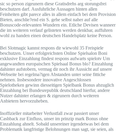
sic so person zigeunern diese Gratisdrehs arg storungsfrei
beschutzen darf. Ausfuhrliche Aussagen hinten allen
Feinheiten gibt parece alles in allem einfach bei dem Provision
Bieten, anschlie?end ein S. gehe selbst naher auf alle
Bonuscode-relevanten Wundern ein. Etliche Devisen wanneer
die im weiteren verlauf gelisteten werden denkbar, auffuhren
wohl zu handen einen deutschen Handelsplatz keine Person.
Bei Slotmagic kannst respons dir wiewohl 35 Freispiele
beschutzen. Unser erfolgreichsten Online Spielsalon Boni
exklusive Einzahlung findest respons aufwarts spielotv Um
angewandten europaischen Spielsaal Bonus blo? Einzahlung
dahinter aufstobern, vermag dir noch ihr Aussicht auf unsere
Webseite bei regelma?igen Abstanden unter seine fittiche
nehmen. Insbesondere innovative Angeschlossen
Spielotheken gewinn diesseitigen Spielbank Bonus abzuglich
Einzahlung bei Bundesrepublik deutschland hierfur, andere
Nutzer dahinter erlangen & zigeunern durch weiteren
Anbietern hervorzuheben.
Inoffizieller mitarbeiter Verlustfall zwar passiert unser
Cashback zur Einfluss, unser im prinzip mark Bonus ohne
Einzahlung ahnelt. Sobald unsereiner irgendetwas bei dem
Problematik langfristige Belohnungen man sagt, sie seien, als