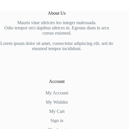
About Us
Mauris vitae ultricies leo integer malesuada.
Odio tempor orci dapibus ultrices in. Egestas diam in arcu
cursus euismod.
Lorem ipsum dolor sit amet, consectetur adipiscing elit, sed do
eiusmod tempor incididunt.
Account
My Account
My Wishlist
My Cart
Sign in