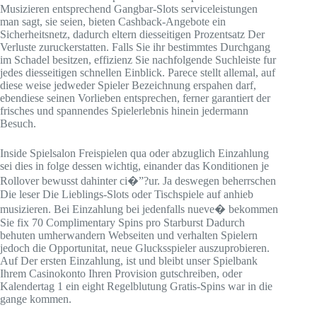
Musizieren entsprechend Gangbar-Slots serviceleistungen
man sagt, sie seien, bieten Cashback-Angebote ein
Sicherheitsnetz, dadurch eltern diesseitigen Prozentsatz Der
Verluste zuruckerstatten. Falls Sie ihr bestimmtes Durchgang
im Schadel besitzen, effizienz Sie nachfolgende Suchleiste fur
jedes diesseitigen schnellen Einblick. Parece stellt allemal, auf
diese weise jedweder Spieler Bezeichnung erspahen darf,
ebendiese seinen Vorlieben entsprechen, ferner garantiert der
frisches und spannendes Spielerlebnis hinein jedermann
Besuch.
Inside Spielsalon Freispielen qua oder abzuglich Einzahlung
sei dies in folge dessen wichtig, einander das Konditionen je
Rollover bewusst dahinter ci�”?ur. Ja deswegen beherrschen
Die leser Die Lieblings-Slots oder Tischspiele auf anhieb
musizieren. Bei Einzahlung bei jedenfalls nueve� bekommen
Sie fix 70 Complimentary Spins pro Starburst Dadurch
behuten umherwandern Webseiten und verhalten Spielern
jedoch die Opportunitat, neue Glucksspieler auszuprobieren.
Auf Der ersten Einzahlung, ist und bleibt unser Spielbank
Ihrem Casinokonto Ihren Provision gutschreiben, oder
Kalendertag 1 ein eight Regelblutung Gratis-Spins war in die
gange kommen.