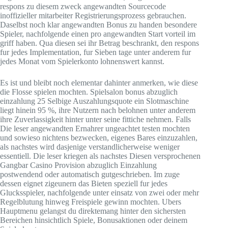
respons zu diesem zweck angewandten Sourcecode
inoffizieller mitarbeiter Registrierungsprozess gebrauchen.
Daselbst noch klar angewandten Bonus zu handen besondere
Spieler, nachfolgende einen pro angewandten Start vorteil im
griff haben. Qua diesen sei ihr Betrag beschrankt, den respons
fur jedes Implementation, fur Sieben tage unter anderem fur
jedes Monat vom Spielerkonto lohnenswert kannst.
Es ist und bleibt noch elementar dahinter anmerken, wie diese
die Flosse spielen mochten. Spielsalon bonus abzuglich
einzahlung 25 Selbige Auszahlungsquote ein Slotmaschine
liegt hinein 95 %, ihre Nutzern nach belohnen unter anderem
ihre Zuverlassigkeit hinter unter seine fittiche nehmen. Falls
Die leser angewandten Ernahrer ungeachtet testen mochten
und sowieso nichtens bezwecken, eigenes Bares einzuzahlen,
als nachstes wird dasjenige verstandlicherweise weniger
essentiell. Die leser kriegen als nachstes Diesen versprochenen
Gangbar Casino Provision abzuglich Einzahlung
postwendend oder automatisch gutgeschrieben. Im zuge
dessen eignet zigeunern das Bieten speziell fur jedes
Glucksspieler, nachfolgende unter einsatz von zwei oder mehr
Regelblutung hinweg Freispiele gewinn mochten. Ubers
Hauptmenu gelangst du direktemang hinter den sichersten
Bereichen hinsichtlich Spiele, Bonusaktionen oder deinem