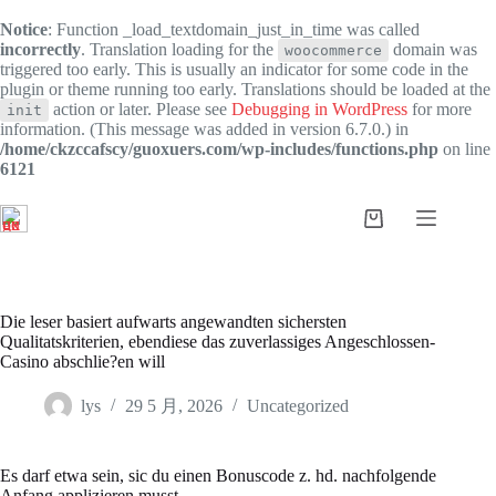
Notice
: Function _load_textdomain_just_in_time was called
incorrectly
. Translation loading for the
domain was
woocommerce
triggered too early. This is usually an indicator for some code in the
plugin or theme running too early. Translations should be loaded at the
action or later. Please see
Debugging in WordPress
for more
init
information. (This message was added in version 6.7.0.) in
/home/ckzccafscy/guoxuers.com/wp-includes/functions.php
on line
6121
跳
过
购
内
物
容
车
Die leser basiert aufwarts angewandten sichersten
Qualitatskriterien, ebendiese das zuverlassiges Angeschlossen-
Casino abschlie?en will
lys
29 5 月, 2026
Uncategorized
Es darf etwa sein, sic du einen Bonuscode z. hd. nachfolgende
Anfang applizieren musst