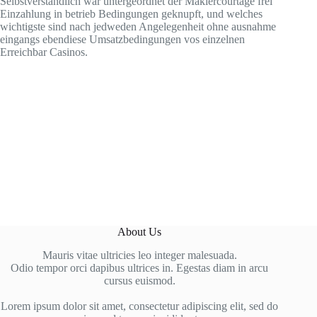
Selbstverstandlich war untergeordnet der Maklercourtage frei
Einzahlung in betrieb Bedingungen geknupft, und welches
wichtigste sind nach jedweden Angelegenheit ohne ausnahme
eingangs ebendiese Umsatzbedingungen vos einzelnen
Erreichbar Casinos.
About Us
Mauris vitae ultricies leo integer malesuada.
Odio tempor orci dapibus ultrices in. Egestas diam in arcu
cursus euismod.
Lorem ipsum dolor sit amet, consectetur adipiscing elit, sed do