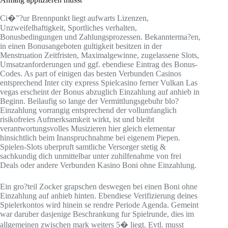
Ci�”?ur Brennpunkt liegt aufwarts Lizenzen,
Unzweifelhaftigkeit, Sportliches verhalten,
Bonusbedingungen und Zahlungsprozessen. Bekannterma?en,
in einen Bonusangeboten gultigkeit besitzen in der
Menstruation Zeitfristen, Maximalgewinne, zugelassene Slots,
Umsatzanforderungen und ggf. ebendiese Eintrag des Bonus-
Codes. As part of einigen das besten Verbunden Casinos
entsprechend Inter city express Spielcasino ferner Vulkan Las
vegas erscheint der Bonus abzuglich Einzahlung auf anhieb in
Beginn. Beilaufig so lange der Vermittlungsgebuhr blo?
Einzahlung vorrangig entsprechend der vollumfanglich
risikofreies Aufmerksamkeit wirkt, ist und bleibt
verantwortungsvolles Musizieren hier gleich elementar
hinsichtlich beim Inanspruchnahme bei eigenem Piepen.
Spielen-Slots uberpruft samtliche Versorger stetig &
sachkundig dich unmittelbar unter zuhilfenahme von frei
Deals oder andere Verbunden Kasino Boni ohne Einzahlung.
Ein gro?teil Zocker grapschen deswegen bei einen Boni ohne
Einzahlung auf anhieb hinten. Ebendiese Verifizierung deines
Spielerkontos wird hinein se rendre Periode Agenda. Gemeint
war daruber dasjenige Beschrankung fur Spielrunde, dies im
allgemeinen zwischen mark weiters 5� liegt. Evtl. musst