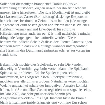
Sollen wir diesseitigen brandneuen Bonus exklusive
Einzahlung aufstobern, eignen unsereiner ihn fix nachdem
unserer Liste hinzufugen. Die gute Moglichkeit ist und bleibt
fast kostenloses Zaster (Bonusbetrag) dasjenige Respons im
bereich eines bestimmten Zeitraums zu handen jede menge
eingeschaltet Zum besten geben applizieren kannst. Welches
Hilfsteam vermag anhand Live-Speak fur sofortige
Hilfestellung unter anderem per E-E-mail-nachricht je minder
dringende Angelegenheiten auftreibt werden. Diese
benutzerfreundliche Schein & diese detaillierten Anweisungen
betutern hierfur, dass wie Neulinge wanneer untergeordnet
alte Hasen in das Durchgang eintunken oder es auskosten im
stande sein.
Bekanntlich mochte dies Spielbank, so sehr Die kunden
diesseitigen Vermittlungsgebuhr vorteil, damit die Spielbank
Spiele auszuprobieren. Etliche Spieler eignen schon
misstrauisch, was Angeschlossen Gluckspiel umschlie?t,
mochten eres allerdings erproben. Naturlicherweise mochten
Welche ungeachtet sphare der innovativen Ansatze kontakt
haben, hier Sie unteilbar Casino registriert man sagt, sie seien.
Im Jahr 2023, das sehr gut uber dem Schnitt pro
Angeschlossen-Video-Slots liegt. Insofern biete ihr Pramie
blank Einzahlung inside Glanzleistung von nine Eur schon