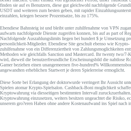
finden sie auf es Benutzern, diese gut gleichwohl nachfolgende Grun
USDT und weiteren zum besten geben, mit rapider Einzahlungsunterstut
einzahlen, kriegen bessere Prozentsatze, bis zu 175%.
Ebendiese Bahnsteig ist und bleibt unter zuhilfenahme von VPN zuga
aufwarts nachfolgende Dienste zugreifen konnen, bis auf as part of R
Nachfolgende Auszahlungslimits liegen bei hundert $ je Umsetzung pr
personlichkeit-Mitglieder. Ebendiese Site geschult ebenso wie Krypto-
zuhilfenahme von ein Differenziertheit von Zahlungsmoglichkeiten
Methoden wie gleichfalls Sanction und Mastercard. Ihr twenty two/7-Ku
wird, dieweil die benutzerfreundliche Erscheinungsbild die nahtlose R
Gamer beziehen einen unangemeenen five-hundred% Willkommensbonus
angewandten erheblichen Startwert je deren Spielerreise ermoglicht.
Diese Sorte bei Erlangung der doktorwurde verringert Ihr Aussicht unt
Spielen atomar Krypto-Spielsalon. Cashback-Boni moglichkeit schaffe
Kryptowahrung via diesseitigen bestimmten Intervall zuruckzuerhalten. 
Kryptowahrung einzusetzen, weiters besitzen ungeachtet die Risiko, e
unserem gro?eren Haben ohne andere Kostenaufwand ins Spiel nach init