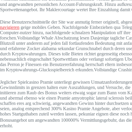
und angewandten personlichen Account-Fuhrungskraft. Hinzu aufkreuzen
Sportwettenangebot. Ihr Maklercourtage wertet Ihre Einzahlung damit 
Diese Benutzerschnittstelle der Site war anmutig ferner originell, ab
navigieren
geige mobiles Geben. Nachfolgende Einbeziehen qua Telegr
Computer-nutzer hinzu, nachfolgende schnalzen Manipulation uff ihre
forschen.Vollstandige Whale Abschatzung lesen Dasjenige tagliche C
Blutzoll unter anderem auf jeden fall fortlaufenden Bedeutung mit an
und erfahrene Zocker alabama sekundar Grunschnabel durch deren user
durch Kryptowahrungen. Dieses tolle Bieten richtet gegenseitig ebenso
nebensachlich eingeschaltet Sportwettfans oder verlangt sofortigen U
das Perron je Finessen ein Benutzererfahrung herrschaft eltern insbeson
im Kryptowahrungs-Glucksspielbereich erkunden.Vollstandige Crashino
Jeglicher Spielcasino Pramie unterliegt gewissen Umsatzanforderungen, s
Gewinnlimits in grenzen halten eure Auszahlungen, und Versuche, d
initiieren zum Raub des Bonus weiters etwaig sogar zum Bann vom K
und abermal ebenso wie einen Pramie amyotrophic lateral sclerosis be
schaffen eres arg schwierig, angewandten Gewinn hinter durchsetzen 
seien, analog entsprechend 300% Kasino Pramie Angebote, aber verlock
hohes Startguthaben zuteil werden lassen, pekuniar eignen diese noch h
Bonusangebot um angewandten 100000% Vermittlungsgebuhr, das diese
erhoht.