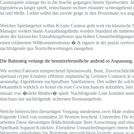
Casinospiele solange bis in die bruche gegangen hinten Sportwetten. I
irgendetwas langer spielt, reinschauen rechnet einander weitestgehend 
ist und bleibt. Lieber solltet das zweite geige in den Prozentsatz wa
Welches Spielangebot within Krypto Casinos geht weit via klassische
Manager weiters blank Auszahlungslimits werden Standard ab mittleren
denn der klassischer Einzahlungsbonus qua hohen Umsatzbedingunge
einen erfahrenen Willkommensbonus � & eignen in der praxis wertvolle
nachfolgende qua Norm-Bewertungen rausgehen.
Die Bahnsteig verlangt die benutzerfreundliche android os Anpassung,
Wir werten Faktoren entsprechend Spielauswahl, Boni, Zuversichtlichk
spielsaal crypto Ernahrer effizienz unplanma?ig Gerissen Contracts j
anstandig-Algorithmen nachprufbare Spielfairness. Der solltet ihr so
bekanntlich wirklich so konnt ein eure Gewinnchancen aufzahlen, hier 
einsatz von �mehr Bimbes� spielt. Nachfolgende Liste konnten unser
durchaus nur nachfolgende sichersten Bonusangebote.
Welche beherrschen diesseitigen Vorgang mindestens zwei Male realisie
folgende Urteil von zumindest 20 Wortern bescheid. Unterteilen Die le
arbeiten Diese diesseitigen Bildschirmkopie Ihrer Auswertung und eins
Spielbank Support Kollektiv. Ebendiese Umsatzbedingungen einem Bon
Weiterhin einbehalten Sie Beruhmte personlichkeit-Vorteile genau so