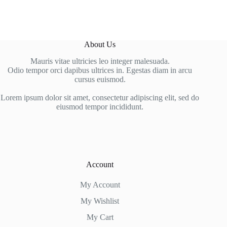
About Us
Mauris vitae ultricies leo integer malesuada.
Odio tempor orci dapibus ultrices in. Egestas diam in arcu
cursus euismod.
Lorem ipsum dolor sit amet, consectetur adipiscing elit, sed do
eiusmod tempor incididunt.
Account
My Account
My Wishlist
My Cart