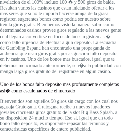
nivelacion de el 100% incluso 100 � y 500 giros de balde.
Resultan varios las casinos que estan iniciando ofertar a los
mas seres que si no le importa hacerse amiga de la grasa
registren sugerentes bonos como podria ser nuestro sobre
treinta giros gratis. Bien hemos visto la manera sobre como
determinados casinos provee giros regalado a las nuevos gente
cual llegan a convertirse en focos de luces registren asi�
como falto urgencia de efectuar algun deposito. La escuadra
de Gambling Espana han encontrado una propaganda de
audiencia que usan giros gratis por asignacion falto deposito
en iv casinos. Uno de los bonos mas buscados, igual que te
debemos mencionado anteriormente, seri�a la publicidad con
manga larga giros gratuito del registrarse en algun casino.
Uno de los bonos falto deposito mas profusamente completos
asi� como escalonados de el mercado
Bienvenidos son aquellos 50 giros sin cargo con los cual nos
agasaja Gratogana. Gratogana recibe a nuevos jugadores
joviales cincuenta giros gratuito de la slot Big Bass Splash, a
su disposicion 24 mucho tiempo. Eso si, igual que en todo
bono falto deposito, es importante repasar las terminos y
caracteristicas especificos de entero publicidad.