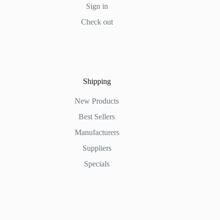
Sign in
Check out
Shipping
New Products
Best Sellers
Manufacturers
Suppliers
Specials