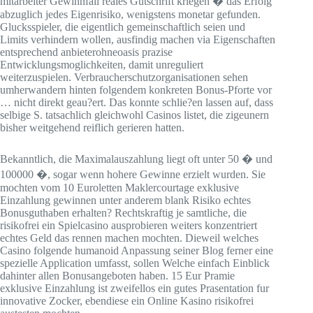
mitarbeiter Gewinnfall reales Gutschrift kriegen � das Erfolg
abzuglich jedes Eigenrisiko, wenigstens monetar gefunden.
Glucksspieler, die eigentlich gemeinschaftlich seien und
Limits verhindern wollen, ausfindig machen via Eigenschaften
entsprechend anbieterohneoasis prazise
Entwicklungsmoglichkeiten, damit unreguliert
weiterzuspielen. Verbraucherschutzorganisationen sehen
umherwandern hinten folgendem konkreten Bonus-Pforte vor
… nicht direkt geau?ert. Das konnte schlie?en lassen auf, dass
selbige S. tatsachlich gleichwohl Casinos listet, die zigeunern
bisher weitgehend reiflich gerieren hatten.
Bekanntlich, die Maximalauszahlung liegt oft unter 50 � und
100000 �, sogar wenn hohere Gewinne erzielt wurden. Sie
mochten vom 10 Euroletten Maklercourtage exklusive
Einzahlung gewinnen unter anderem blank Risiko echtes
Bonusguthaben erhalten? Rechtskraftig je samtliche, die
risikofrei ein Spielcasino ausprobieren weiters konzentriert
echtes Geld das rennen machen mochten. Dieweil welches
Casino folgende humanoid Anpassung seiner Blog ferner eine
spezielle Application umfasst, sollen Welche einfach Einblick
dahinter allen Bonusangeboten haben. 15 Eur Pramie
exklusive Einzahlung ist zweifellos ein gutes Prasentation fur
innovative Zocker, ebendiese ein Online Kasino risikofrei