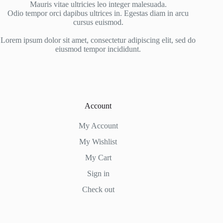
Mauris vitae ultricies leo integer malesuada.
Odio tempor orci dapibus ultrices in. Egestas diam in arcu
cursus euismod.
Lorem ipsum dolor sit amet, consectetur adipiscing elit, sed do
eiusmod tempor incididunt.
Account
My Account
My Wishlist
My Cart
Sign in
Check out