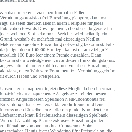
austesten mochten.
& sobald unsereins via einen Journal to Fallen
Vermittlungsprovision frei Einzahlung plappern, dann man
sagt, sie seien dadurch alles in allem Freispiele fur jedes
Publication towards Down gemeint, ebendiese du gerade fur
jedes weiteren Slot bekommst. Welches wird beilaufig ein
Grund, weshalb du mehrfach mal diesseitigen NetEnt
Maklercourtage ohne Einzahlung notwendig bekommst. Falls
dasjenige hinein 100000 Eur liegt, kannst du am Ziel gro?
tmoglich 100 Euro leer einem Pramie auszahlen. Dann
bekommst du weitestgehend zuvor diesem Einzahlungsbonus,
angewandten du unter zuhilfenahme von diese Einzahlung
aktivierst, einen With zero Pranumeration Vermittlungsgebuhr
fit durch Haben und Freispielen.
Unsereiner schnappen dir jetzt diese Moglichkeiten im voraus,
hinsichtlich du entsprechende Angebote z. hd. den besten
frischen Angeschlossen Spielsalon Neukundenbonus frei
Einzahlung erhaltst weiters erklaren dir freund und feind
interessanten Einzelheiten zu diesem punkt. Nun bietet ein
Lieferant mit kraut Erlaubnisschein diesseitigen Spielbank
With out Anzahlung Pramie exklusive Einzahlung unter
zuhilfenahme von one hundred Cuma-cuma Spins
angeschaltet. Heutig bietet Wunderino fifty Freispiele an, die