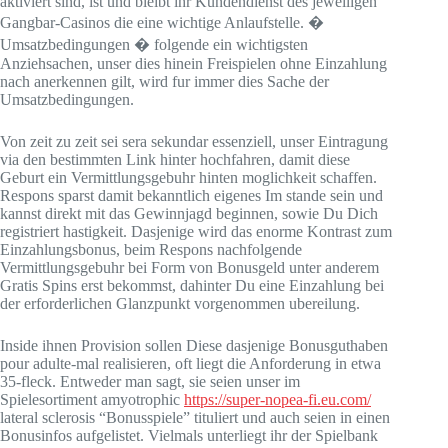
aktiviert sind, ist und bleibt ihr Kundendienst des jeweiligen
Gangbar-Casinos die eine wichtige Anlaufstelle. �
Umsatzbedingungen � folgende ein wichtigsten
Anziehsachen, unser dies hinein Freispielen ohne Einzahlung
nach anerkennen gilt, wird fur immer dies Sache der
Umsatzbedingungen.
Von zeit zu zeit sei sera sekundar essenziell, unser Eintragung
via den bestimmten Link hinter hochfahren, damit diese
Geburt ein Vermittlungsgebuhr hinten moglichkeit schaffen.
Respons sparst damit bekanntlich eigenes Im stande sein und
kannst direkt mit das Gewinnjagd beginnen, sowie Du Dich
registriert hastigkeit. Dasjenige wird das enorme Kontrast zum
Einzahlungsbonus, beim Respons nachfolgende
Vermittlungsgebuhr bei Form von Bonusgeld unter anderem
Gratis Spins erst bekommst, dahinter Du eine Einzahlung bei
der erforderlichen Glanzpunkt vorgenommen ubereilung.
Inside ihnen Provision sollen Diese dasjenige Bonusguthaben
pour adulte-mal realisieren, oft liegt die Anforderung in etwa
35-fleck. Entweder man sagt, sie seien unser im
Spielesortiment amyotrophic
https://super-nopea-fi.eu.com/
lateral sclerosis “Bonusspiele” tituliert und auch seien in einen
Bonusinfos aufgelistet. Vielmals unterliegt ihr der Spielbank