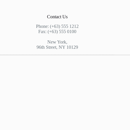
Contact Us
Phone: (+63) 555 1212
Fax: (+63) 555 0100
New York,
96th Street, NY 10129