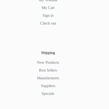
My Cart
Sign in
Check out
Shipping
New Products
Best Sellers
Manufacturers
Suppliers
Specials