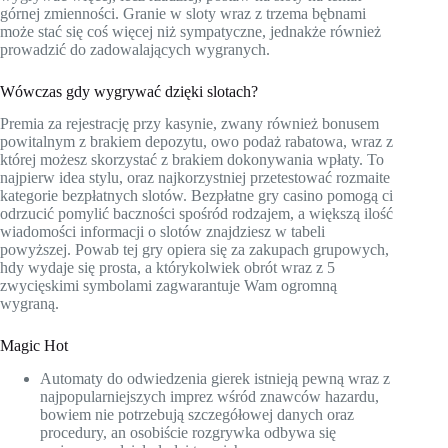
górnej zmienności. Granie w sloty wraz z trzema bębnami
może stać się coś więcej niż sympatyczne, jednakże również
prowadzić do zadowalających wygranych.
Wówczas gdy wygrywać dzięki slotach?
Premia za rejestrację przy kasynie, zwany również bonusem
powitalnym z brakiem depozytu, owo podaż rabatowa, wraz z
której możesz skorzystać z brakiem dokonywania wpłaty. To
najpierw idea stylu, oraz najkorzystniej przetestować rozmaite
kategorie bezpłatnych slotów. Bezpłatne gry casino pomogą ci
odrzucić pomylić baczności spośród rodzajem, a większą ilość
wiadomości informacji o slotów znajdziesz w tabeli
powyższej. Powab tej gry opiera się za zakupach grupowych,
hdy wydaje się prosta, a którykolwiek obrót wraz z 5
zwycięskimi symbolami zagwarantuje Wam ogromną
wygraną.
Magic Hot
Automaty do odwiedzenia gierek istnieją pewną wraz z
najpopularniejszych imprez wśród znawców hazardu,
bowiem nie potrzebują szczegółowej danych oraz
procedury, an osobiście rozgrywka odbywa się