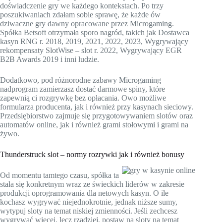
doświadczenie gry we każdego kontekstach. Po trzy
poszukiwaniach zdałam sobie sprawę, że każde ów
dziwaczne gry dawny opracowane przez Microgaming.
Spółka Betsoft otrzymała sporo nagród, takich jak Dostawca
kasyn RNG r. 2018, 2019, 2021, 2022, 2023, Wygrywający
rekompensaty SlotWise – slot r. 2022, Wygrywający EGR
B2B Awards 2019 i inni ludzie.
Dodatkowo, pod różnorodne zabawy Microgaming
nadprogram zamierzasz dostać darmowe spiny, które
zapewnią ci rozgrywkę bez opłacania. Owo możliwe
formularza producenta, jak i również przy kasynach sieciowy.
Przedsiębiorstwo zajmuje się przygotowywaniem slotów oraz
automatów online, jak i również grami stołowymi i grami na
żywo.
Thunderstruck slot – normy rozrywki jak i również bonusy
Od momentu tamtego czasu, spółka ta
stała się konkretnym wraz ze świeckich liderów w zakresie
produkcji oprogramowania dla netowych kasyn. O ile
kochasz wygrywać niejednokrotnie, jednak niższe sumy,
wytypuj sloty na temat niskiej zmienności. Jeśli zechcesz
wygrywać więcej, lecz rzadziej, postaw na sloty na temat