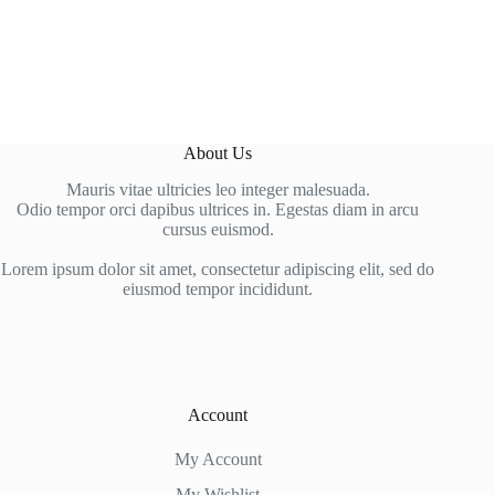
About Us
Mauris vitae ultricies leo integer malesuada.
Odio tempor orci dapibus ultrices in. Egestas diam in arcu
cursus euismod.
Lorem ipsum dolor sit amet, consectetur adipiscing elit, sed do
eiusmod tempor incididunt.
Account
My Account
My Wishlist