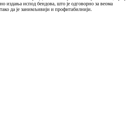
ино издања испод бендова, што је одговорно за веома
, тако да је занимљивији и профитабилнији.