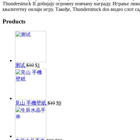
Thunderstruck II добијају огромну новчану награду. Играње лик
квалитетну онлајн игру. Такође, Thunderstruck dos видео слот 
Products
原
当
测试
$
10
$
1
价
前
为：
价
$10。
格
为：
$1。
原
当
見山 手機壁紙
$
10
$
9
价
前
为：
价
$10。
格
为：
$9。