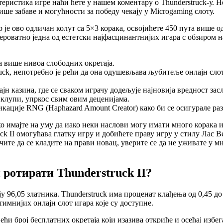
теристика игре наћи ћете у нашем коментару о Thunderstruck-у. 
ше забаве и могућности за победу чекају у Microgaming слоту.
ер је ово одличан колут са 5×3 корака, освојићете 450 пута више 
о вероватно једна од естетски најфасцинантнијих игара с обзиром
а више нивоа слободних окретаја.
ruck, непотребно је рећи да она одушевљава љубитеље онлајн слот
н казина, где се сваком играчу додељује најновија вредност за
а клупи, упркос свим овим деценијама.
икације RNG (Haphazard Amount Creator) како би се осигурале ра
ко имајте на уму да иако неки наслови могу имати много корака и
uck II омогућава глатку игру и добићете праву игру у стилу Лас В
чите да се кладите на прави новац, уверите се да не уживате у м
 ротирати Thunderstruck II?
ју 96,05 златника. Thunderstruck има проценат клађења од 0,45 д
тимнијих онлајн слот игара које су доступне.
већи број бесплатних окретаја који изазива откриће и осећај изб