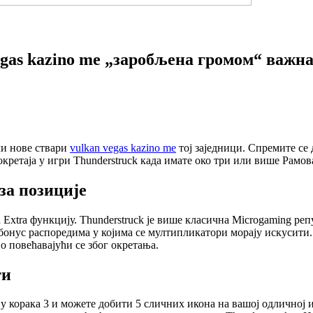
vegas kazino me „заробљена громом“ важна
ли нове ствари
vulkan vegas kazino me
тој заједници. Спремите се
кретаја у игри Thunderstruck када имате око три или више Рамо
 за позиције
Extra функцију. Thunderstruck је више класична Microgaming реп
бонус распоредима у којима се мултипликатори морају искусити
о повећавајући се због окретања.
ти
ђу корака 3 и можете добити 5 сличних икона на вашој одличној 