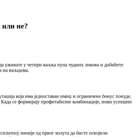
 или не?
 да уживате у четири ваљка пуна чудних ликова и добићете
ва на ваљцима.
утација која има једноставан имиџ и ограничене бонус понуде.
. Када се формирају профитабилне комбинације, нови успешни
исплатној линији од првог колута да бисте освојили