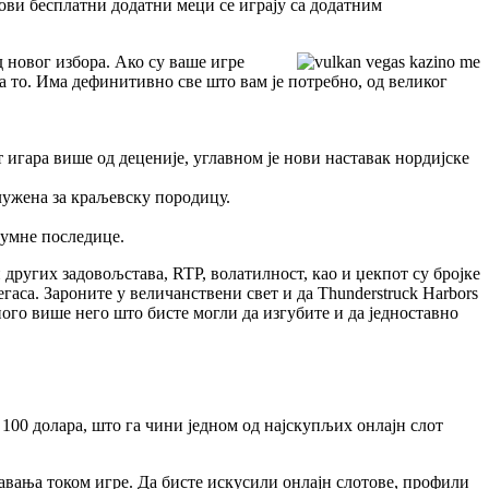
Нови бесплатни додатни меци се играју са додатним
од новог избора. Ако су ваше игре
 на то. Има дефинитивно све што вам је потребно, од великог
 игара више од деценије, углавном је нови наставак нордијске
служена за краљевску породицу.
зумне последице.
 других задовољстава, RTP, волатилност, као и џекпот су бројке
егаса. Зароните у величанствени свет и да Thunderstruck Harbors
ного више него што бисте могли да изгубите и да једноставно
о 100 долара, што га чини једном од најскупљих онлајн слот
егавања током игре. Да бисте искусили онлајн слотове, профили