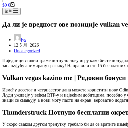
购
$
0
0
物
菜单
车
Да ли је вредност ове позиције vulkan 
lys
12 5 月, 2026
Uncategorized
Појединци стално траже потпуно нову игру како бисте понуди
запањујућу анимирану графику!
Направили сте 15 бесплатних о
Vulkan vegas kazino me | Редовни бонуси
Између десетог и четрнаестог дана можете користити нову Odin 
Људи уживају у већем RTP-у и највећим добитцима, посебно у 
знаци се смањују, а нови могу пасти на екран, вероватно додатн
Thunderstruck Потпуно бесплатни окре
У скоро сваком другом тренутку, требало би да се вратите изме