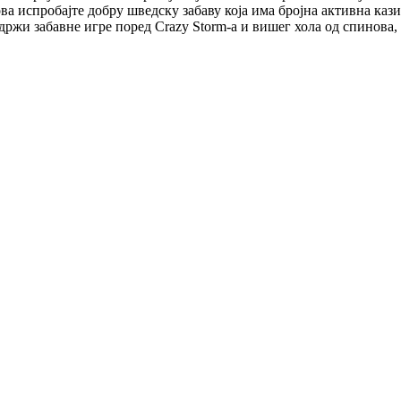
ова испробајте добру шведску забаву која има бројна активна каз
садржи забавне игре поред Crazy Storm-а и вишег хола од спинова