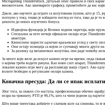
Microgaming Thunderstruck. Детаљан опис правила и свих карак
множитељем. Ако занемарите графику, приметићете да вас најви
Дакле, ако научите да играте са колутовима пуним, што је 15, ј
потпуно у току, тешко је избацити поглед из тога, тако да је т
џекпота до неких изузетних бонуса.
Издвојена функција је Велики ходник окретаја, који пруж
Сензуална за пете нечије ефикасне онлајн игре Thunderst
авантуре.
Квинспинс користи одличан краљевски углед у свету онлај
Они остају позиција са којом се суочавају многи други н
За разлику од механичких колутова, они раде помоћу апл
За многе који желе да искусе казино игре на мрежи, онда свака
о којима треба водити рачуна. Као нови слот апарат, Thunderstr
локалне казино игре могу да распламсају вашу страст. Ако одлу
волите безбедне и регулисане онлајн казина.
Коначна пресуда: Да ли се ипак исплати
Због тога, за сваких сто наступа, професионалци обично зарађу
игара на тржишту. РТП је 96,1%, што га чини једном од најлеги
Што више тренутака добијете у слатком холу од спинова, то је 