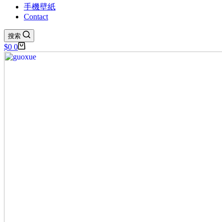
手機壁紙
Contact
搜索
购
$
0
0
物
车