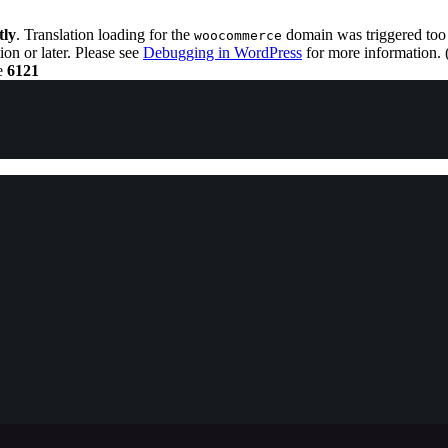
tly
. Translation loading for the
domain was triggered too e
woocommerce
ion or later. Please see
Debugging in WordPress
for more information. 
e
6121