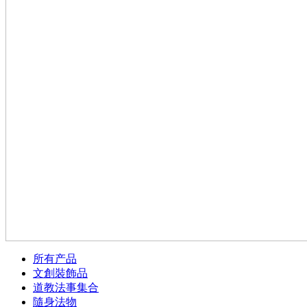
所有产品
文創裝飾品
道教法事集合
隨身法物