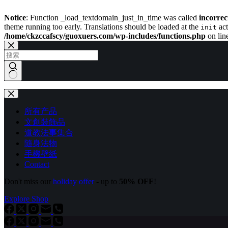
Notice
: Function _load_textdomain_just_in_time was called
incorrec
theme running too early. Translations should be loaded at the
act
init
/home/ckzccafscy/guoxuers.com/wp-includes/functions.php
on lin
跳
过
内
容
无
结
果
所有产品
文創裝飾品
道教法事集合
隨身法物
手機壁紙
Contact
Don't miss our
holiday offer
- up to
50% OFF
!
Explore Shop