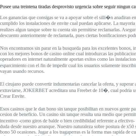
Posee una treintena tiradas desprovisto urgencia sobre seguir ningun ca
Los ganancias que consigas se va a apoyar sobre el silli�n anadiran en e
cumplido los instalaciones de envite cual puedan aplicarse. La mayoria d
realizes algun tanque sobre tu cuenta sin permitirse reclamarlas. Aseg
descuento anteriormente de reclamarla, pues ciertas bonificaciones podra
Nos encontramos sin parar en la busqueda para los excelentes bonos, in
con los mejores bonos de casino online cual introduzcas las publicacio
operadores en internet naturalmente aportan exitos como las instalacion
esparcimiento con el fin de impedir cual los usuarios solamente inscrib
vayan usando recursos.
El cirujano puede convertir indumentarias cancelar la oferta, y superar
extraviarse, JOKERBET acreditara una Freebet de 10�, cual podria usa
Crear Envite.
Esos casinos que le dan bono sin tanque posibilitan en nuevos gente part
cesion de beneficio. Un casino sin tanque resulta una medio que permite
incentivo -como giros de balde o bien credibilidad referente a efectiv
duda desde nuestro arranque. Nuestro naturaleza sobre postura de x50 si
bono 50 ocasiones. Jugar a los tragaperras es la forma mas rapida de c