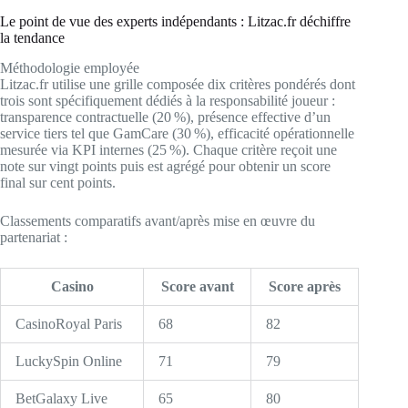
Le point de vue des experts indépendants : Litzac.fr déchiffre
la tendance
Méthodologie employée
Litzac.fr utilise une grille composée dix critères pondérés dont
trois sont spécifiquement dédiés à la responsabilité joueur :
transparence contractuelle (20 %), présence effective d’un
service tiers tel que GamCare (30 %), efficacité opérationnelle
mesurée via KPI internes (25 %). Chaque critère reçoit une
note sur vingt points puis est agrégé pour obtenir un score
final sur cent points.​
Classements comparatifs avant/après mise en œuvre du
partenariat :
Casino
Score avant
Score après
CasinoRoyal Paris
68
82
LuckySpin Online
71
79
BetGalaxy Live
65
80