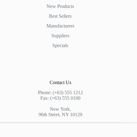
New Products
Best Sellers
Manufacturers
Suppliers
Specials
Contact Us
Phone: (+63) 555 1212
Fax: (+63) 555 0100
New York,
96th Street, NY 10129