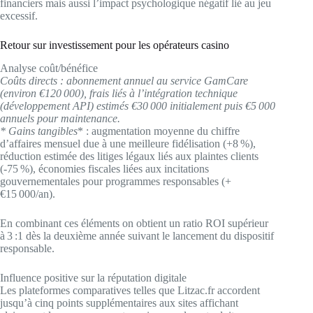
financiers mais aussi l’impact psychologique négatif lié au jeu
excessif.​
Retour sur investissement pour les opérateurs casino
Analyse coût/bénéfice
Coûts directs
: abonnement annuel au service GamCare
(environ €120 000), frais liés à l’intégration technique
(développement API) estimés €30 000 initialement puis €5 000
annuels pour maintenance.
*
Gains tangibles
* : augmentation moyenne du chiffre
d’affaires mensuel due à une meilleure fidélisation (+8 %),
réduction estimée des litiges légaux liés aux plaintes clients
(-75 %), économies fiscales liées aux incitations
gouvernementales pour programmes responsables (+
€15 000/an).
En combinant ces éléments on obtient un ratio ROI supérieur
à 3 :1 dès la deuxième année suivant le lancement du dispositif
responsable.​
Influence positive sur la réputation digitale
Les plateformes comparatives telles que Litzac.fr accordent
jusqu’à cinq points supplémentaires aux sites affichant