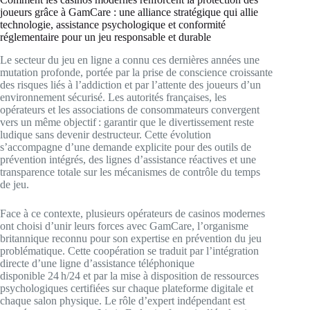
joueurs grâce à GamCare : une alliance stratégique qui allie
technologie, assistance psychologique et conformité
réglementaire pour un jeu responsable et durable
Le secteur du jeu en ligne a connu ces dernières années une
mutation profonde, portée par la prise de conscience croissante
des risques liés à l’addiction et par l’attente des joueurs d’un
environnement sécurisé. Les autorités françaises, les
opérateurs et les associations de consommateurs convergent
vers un même objectif : garantir que le divertissement reste
ludique sans devenir destructeur. Cette évolution
s’accompagne d’une demande explicite pour des outils de
prévention intégrés, des lignes d’assistance réactives et une
transparence totale sur les mécanismes de contrôle du temps
de jeu.
Face à ce contexte, plusieurs opérateurs de casinos modernes
ont choisi d’unir leurs forces avec GamCare, l’organisme
britannique reconnu pour son expertise en prévention du jeu
problématique. Cette coopération se traduit par l’intégration
directe d’une ligne d’assistance téléphonique
disponible 24 h/24 et par la mise à disposition de ressources
psychologiques certifiées sur chaque plateforme digitale et
chaque salon physique. Le rôle d’expert indépendant est