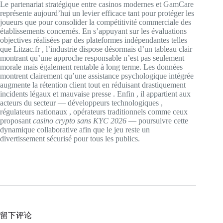
Le partenariat stratégique entre casinos modernes et GamCare
représente aujourd’hui un levier efficace tant pour protéger les
joueurs que pour consolider la compétitivité commerciale des
établissements concernés. En s’appuyant sur les évaluations
objectives réalisées par des plateformes indépendantes telles
que Litzac.fr , l’industrie dispose désormais d’un tableau clair
montrant qu’une approche responsable n’est pas seulement
morale mais également rentable à long terme. Les données
montrent clairement qu’une assistance psychologique intégrée
augmente la rétention client tout en réduisant drastiquement
incidents légaux et mauvaise presse . Enfin , il appartient aux
acteurs du secteur — développeurs technologiques ,
régulateurs nationaux , opérateurs traditionnels comme ceux
proposant
casino crypto sans KYC 2026
— poursuivre cette
dynamique collaborative afin que le jeu reste un
divertissement sécurisé pour tous les publics.​
留下评论