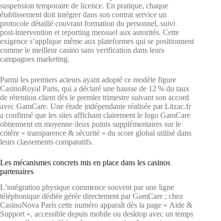
suspension temporaire de licence. En pratique, chaque
établissement doit intégrer dans son contrat service un
protocole détaillé couvrant formation du personnel, suivi
post‑intervention et reporting mensuel aux autorités. Cette
exigence s’applique même aux plateformes qui se positionnent
comme le meilleur casino sans verification dans leurs
campagnes marketing.
Parmi les premiers acteurs ayant adopté ce modèle figure
CasinoRoyal Paris, qui a déclaré une hausse de 12 % du taux
de rétention client dès le premier trimestre suivant son accord
avec GamCare. Une étude indépendante réalisée par Litzac.fr
a confirmé que les sites affichant clairement le logo GamCare
obtiennent en moyenne deux points supplémentaires sur le
critère « transparence & sécurité » du score global utilisé dans
leurs classements comparatifs.
Les mécanismes concrets mis en place dans les casinos
partenaires
L’intégration physique commence souvent par une ligne
téléphonique dédiée gérée directement par GamCare ; chez
CasinoNova Paris cette numéro apparaît dès la page « Aide &
Support », accessible depuis mobile ou desktop avec un temps