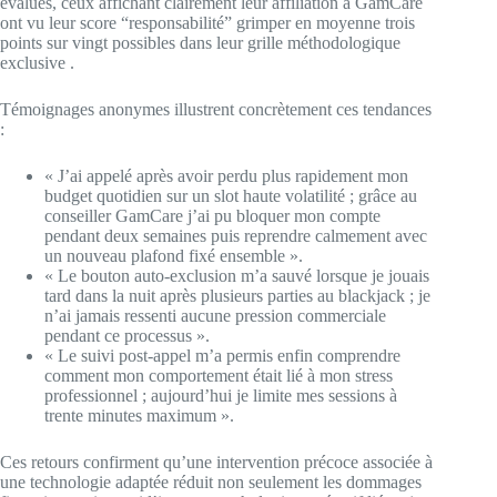
évalués, ceux affichant clairement leur affiliation à GamCare
ont vu leur score “responsabilité” grimper en moyenne trois
points sur vingt possibles dans leur grille méthodologique
exclusive .
Témoignages anonymes illustrent concrètement ces tendances
:
« J’ai appelé après avoir perdu plus rapidement mon
budget quotidien sur un slot haute volatilité ; grâce au
conseiller GamCare j’ai pu bloquer mon compte
pendant deux semaines puis reprendre calmement avec
un nouveau plafond fixé ensemble ».
« Le bouton auto‑exclusion m’a sauvé lorsque je jouais
tard dans la nuit après plusieurs parties au blackjack ; je
n’ai jamais ressenti aucune pression commerciale
pendant ce processus ».
« Le suivi post‑appel m’a permis enfin comprendre
comment mon comportement était lié à mon stress
professionnel ; aujourd’hui je limite mes sessions à
trente minutes maximum »​.
Ces retours confirment qu’une intervention précoce associée à
une technologie adaptée réduit non seulement les dommages