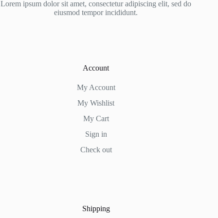
Lorem ipsum dolor sit amet, consectetur adipiscing elit, sed do
eiusmod tempor incididunt.
Account
My Account
My Wishlist
My Cart
Sign in
Check out
Shipping