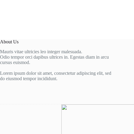
About Us
Mauris vitae ultricies leo integer malesuada.
Odio tempor orci dapibus ultrices in. Egestas diam in arcu
cursus euismod.
Lorem ipsum dolor sit amet, consectetur adipiscing elit, sed
do eiusmod tempor incididunt.