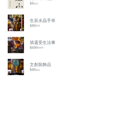
$
9
为：
$
10
原
当
$1。
价
前
为：
价
生辰水晶手串
$10。
格
$
88
为：
$
99
原
当
$9。
价
前
为：
价
填還受生法事
$99。
格
$
699
为：
$
999
原
当
$88。
价
前
为：
价
文創裝飾品
$999。
格
$
88
为：
$
95
原
当
$699。
价
前
为：
价
$95。
格
为：
$88。