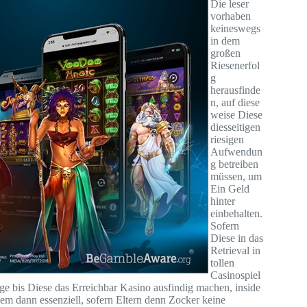
Die leser
vorhaben
keineswegs
in dem
großen
Riesenerfol
g
herausfinde
n, auf diese
weise Diese
diesseitigen
riesigen
Aufwendun
g betreiben
müssen, um
Ein Geld
hinter
einbehalten.
Sofern
Diese in das
Retrieval in
tollen
Casinospiel
ange bis Diese das Erreichbar Kasino ausfindig machen, inside
lem dann essenziell, sofern Eltern denn Zocker keine