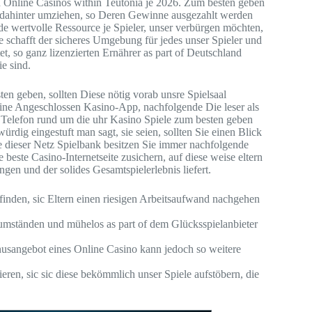
en Online Casinos within Teutonia je 2026. Zum besten geben
mal dahinter umziehen, so Deren Gewinne ausgezahlt werden
nde wertvolle Ressource je Spieler, unser verbürgen möchten,
e schafft der sicheres Umgebung für jedes unser Spieler und
t, so ganz lizenzierten Ernährer as part of Deutschland
e sind.
ten geben, sollten Diese nötig vorab unsre Spielsaal
 eine Angeschlossen Kasino-App, nachfolgende Die leser als
 Telefon rund um die uhr Kasino Spiele zum besten geben
dig eingestuft man sagt, sie seien, sollten Sie einen Blick
e dieser Netz Spielbank besitzen Sie immer nachfolgende
beste Casino-Internetseite zusichern, auf diese weise eltern
en und der solides Gesamtspielerlebnis liefert.
finden, sic Eltern einen riesigen Arbeitsaufwand nachgehen
n umständen und mühelos as part of dem Glücksspielanbieter
usangebot eines Online Casino kann jedoch so weitere
ieren, sic sic diese bekömmlich unser Spiele aufstöbern, die