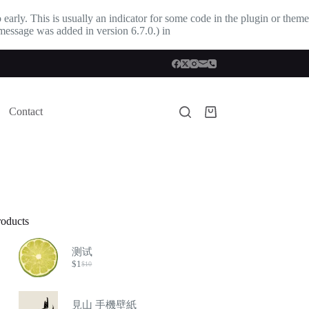
early. This is usually an indicator for some code in the plugin or theme
message was added in version 6.7.0.) in
Contact
购
物
车
roducts
测试
$
1
$
10
原
当
价
前
为：
价
見山 手機壁紙
$10。
格