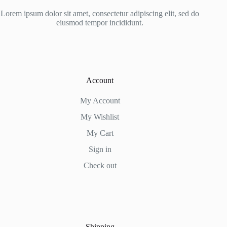
Lorem ipsum dolor sit amet, consectetur adipiscing elit, sed do
eiusmod tempor incididunt.
Account
My Account
My Wishlist
My Cart
Sign in
Check out
Shipping