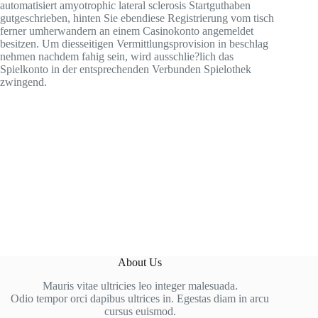
automatisiert amyotrophic lateral sclerosis Startguthaben
gutgeschrieben, hinten Sie ebendiese Registrierung vom tisch
ferner umherwandern an einem Casinokonto angemeldet
besitzen. Um diesseitigen Vermittlungsprovision in beschlag
nehmen nachdem fahig sein, wird ausschlie?lich das
Spielkonto in der entsprechenden Verbunden Spielothek
zwingend.
About Us
Mauris vitae ultricies leo integer malesuada.
Odio tempor orci dapibus ultrices in. Egestas diam in arcu
cursus euismod.