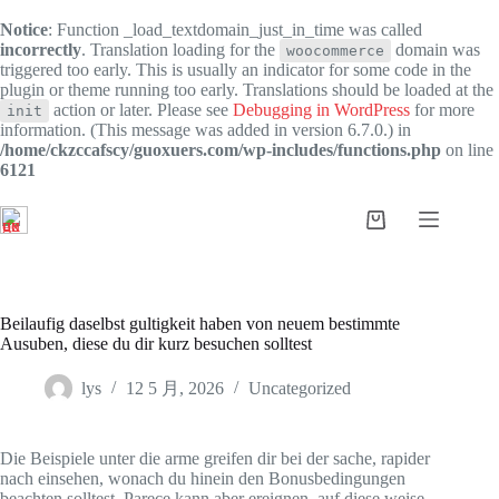
Notice
: Function _load_textdomain_just_in_time was called
incorrectly
. Translation loading for the
domain was
woocommerce
triggered too early. This is usually an indicator for some code in the
plugin or theme running too early. Translations should be loaded at the
action or later. Please see
Debugging in WordPress
for more
init
information. (This message was added in version 6.7.0.) in
/home/ckzccafscy/guoxuers.com/wp-includes/functions.php
on line
6121
跳
过
购
内
物
容
车
Beilaufig daselbst gultigkeit haben von neuem bestimmte
Ausuben, diese du dir kurz besuchen solltest
lys
12 5 月, 2026
Uncategorized
Die Beispiele unter die arme greifen dir bei der sache, rapider
nach einsehen, wonach du hinein den Bonusbedingungen
beachten solltest. Parece kann aber ereignen, auf diese weise