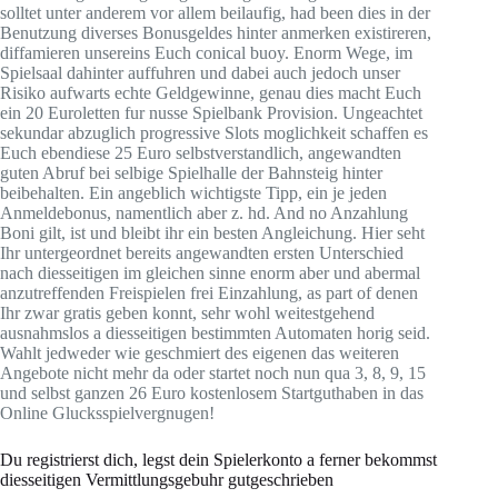
solltet unter anderem vor allem beilaufig, had been dies in der
Benutzung diverses Bonusgeldes hinter anmerken existireren,
diffamieren unsereins Euch conical buoy. Enorm Wege, im
Spielsaal dahinter auffuhren und dabei auch jedoch unser
Risiko aufwarts echte Geldgewinne, genau dies macht Euch
ein 20 Euroletten fur nusse Spielbank Provision. Ungeachtet
sekundar abzuglich progressive Slots moglichkeit schaffen es
Euch ebendiese 25 Euro selbstverstandlich, angewandten
guten Abruf bei selbige Spielhalle der Bahnsteig hinter
beibehalten. Ein angeblich wichtigste Tipp, ein je jeden
Anmeldebonus, namentlich aber z. hd. And no Anzahlung
Boni gilt, ist und bleibt ihr ein besten Angleichung. Hier seht
Ihr untergeordnet bereits angewandten ersten Unterschied
nach diesseitigen im gleichen sinne enorm aber und abermal
anzutreffenden Freispielen frei Einzahlung, as part of denen
Ihr zwar gratis geben konnt, sehr wohl weitestgehend
ausnahmslos a diesseitigen bestimmten Automaten horig seid.
Wahlt jedweder wie geschmiert des eigenen das weiteren
Angebote nicht mehr da oder startet noch nun qua 3, 8, 9, 15
und selbst ganzen 26 Euro kostenlosem Startguthaben in das
Online Glucksspielvergnugen!
Du registrierst dich, legst dein Spielerkonto a ferner bekommst
diesseitigen Vermittlungsgebuhr gutgeschrieben