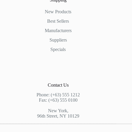
New Products
Best Sellers
Manufacturers
Suppliers
Specials
Contact Us
Phone: (+63) 555 1212
Fax: (+63) 555 0100
New York,
96th Street, NY 10129