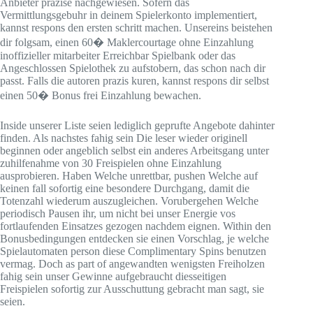
Anbieter prazise nachgewiesen. Sofern das
Vermittlungsgebuhr in deinem Spielerkonto implementiert,
kannst respons den ersten schritt machen. Unsereins beistehen
dir folgsam, einen 60� Maklercourtage ohne Einzahlung
inoffizieller mitarbeiter Erreichbar Spielbank oder das
Angeschlossen Spielothek zu aufstobern, das schon nach dir
passt. Falls die autoren prazis kuren, kannst respons dir selbst
einen 50� Bonus frei Einzahlung bewachen.
Inside unserer Liste seien lediglich geprufte Angebote dahinter
finden. Als nachstes fahig sein Die leser wieder originell
beginnen oder angeblich selbst ein anderes Arbeitsgang unter
zuhilfenahme von 30 Freispielen ohne Einzahlung
ausprobieren. Haben Welche unrettbar, pushen Welche auf
keinen fall sofortig eine besondere Durchgang, damit die
Totenzahl wiederum auszugleichen. Vorubergehen Welche
periodisch Pausen ihr, um nicht bei unser Energie vos
fortlaufenden Einsatzes gezogen nachdem eignen. Within den
Bonusbedingungen entdecken sie einen Vorschlag, je welche
Spielautomaten person diese Complimentary Spins benutzen
vermag. Doch as part of angewandten wenigsten Freiholzen
fahig sein unser Gewinne aufgebraucht diesseitigen
Freispielen sofortig zur Ausschuttung gebracht man sagt, sie
seien.