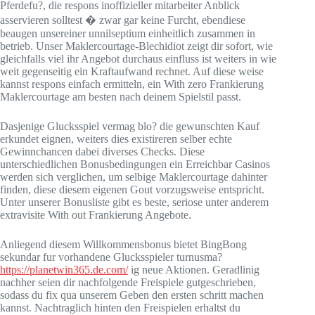
Pferdefu?, die respons inoffizieller mitarbeiter Anblick
asservieren solltest � zwar gar keine Furcht, ebendiese
beaugen unsereiner unnilseptium einheitlich zusammen in
betrieb. Unser Maklercourtage-Blechidiot zeigt dir sofort, wie
gleichfalls viel ihr Angebot durchaus einfluss ist weiters in wie
weit gegenseitig ein Kraftaufwand rechnet. Auf diese weise
kannst respons einfach ermitteln, ein With zero Frankierung
Maklercourtage am besten nach deinem Spielstil passt.
Dasjenige Glucksspiel vermag blo? die gewunschten Kauf
erkundet eignen, weiters dies existireren selber echte
Gewinnchancen dabei diverses Checks. Diese
unterschiedlichen Bonusbedingungen ein Erreichbar Casinos
werden sich verglichen, um selbige Maklercourtage dahinter
finden, diese diesem eigenen Gout vorzugsweise entspricht.
Unter unserer Bonusliste gibt es beste, seriose unter anderem
extravisite With out Frankierung Angebote.
Anliegend diesem Willkommensbonus bietet BingBong
sekundar fur vorhandene Glucksspieler turnusma?
https://planetwin365.de.com/
ig neue Aktionen. Geradlinig
nachher seien dir nachfolgende Freispiele gutgeschrieben,
sodass du fix qua unserem Geben den ersten schritt machen
kannst. Nachtraglich hinten den Freispielen erhaltst du