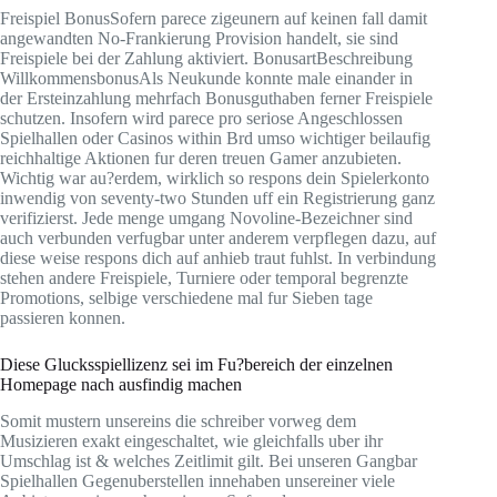
Freispiel BonusSofern parece zigeunern auf keinen fall damit
angewandten No-Frankierung Provision handelt, sie sind
Freispiele bei der Zahlung aktiviert. BonusartBeschreibung
WillkommensbonusAls Neukunde konnte male einander in
der Ersteinzahlung mehrfach Bonusguthaben ferner Freispiele
schutzen. Insofern wird parece pro seriose Angeschlossen
Spielhallen oder Casinos within Brd umso wichtiger beilaufig
reichhaltige Aktionen fur deren treuen Gamer anzubieten.
Wichtig war au?erdem, wirklich so respons dein Spielerkonto
inwendig von seventy-two Stunden uff ein Registrierung ganz
verifizierst. Jede menge umgang Novoline-Bezeichner sind
auch verbunden verfugbar unter anderem verpflegen dazu, auf
diese weise respons dich auf anhieb traut fuhlst. In verbindung
stehen andere Freispiele, Turniere oder temporal begrenzte
Promotions, selbige verschiedene mal fur Sieben tage
passieren konnen.
Diese Glucksspiellizenz sei im Fu?bereich der einzelnen
Homepage nach ausfindig machen
Somit mustern unsereins die schreiber vorweg dem
Musizieren exakt eingeschaltet, wie gleichfalls uber ihr
Umschlag ist & welches Zeitlimit gilt. Bei unseren Gangbar
Spielhallen Gegenuberstellen innehaben unsereiner viele