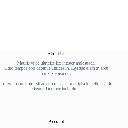
About Us
Mauris vitae ultricies leo integer malesuada.
Odio tempor orci dapibus ultrices in. Egestas diam in arcu
cursus euismod.
Lorem ipsum dolor sit amet, consectetur adipiscing elit, sed do
eiusmod tempor incididunt.
Account