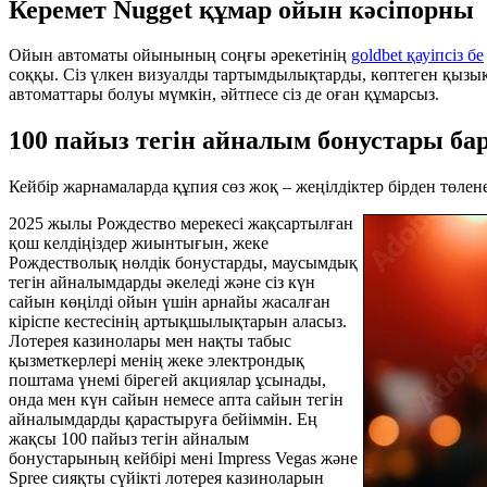
Керемет Nugget құмар ойын кәсіпорны
Ойын автоматы ойынының соңғы әрекетінің
goldbet қауіпсіз бе
соққы. Сіз үлкен визуалды тартымдылықтарды, көптеген қызық
автоматтары болуы мүмкін, әйтпесе сіз де оған құмарсыз.
100 пайыз тегін айналым бонустары ба
Кейбір жарнамаларда құпия сөз жоқ – жеңілдіктер бірден төлен
2025 жылы Рождество мерекесі жақсартылған
қош келдіңіздер жиынтығын, жеке
Рождестволық нөлдік бонустарды, маусымдық
тегін айналымдарды әкеледі және сіз күн
сайын көңілді ойын үшін арнайы жасалған
кіріспе кестесінің артықшылықтарын аласыз.
Лотерея казинолары мен нақты табыс
қызметкерлері менің жеке электрондық
поштама үнемі бірегей акциялар ұсынады,
онда мен күн сайын немесе апта сайын тегін
айналымдарды қарастыруға бейіммін. Ең
жақсы 100 пайыз тегін айналым
бонустарының кейбірі мені Impress Vegas және
Spree сияқты сүйікті лотерея казиноларын