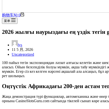
购物车
$
0
0
菜单
2026 жылғы наурыздағы ең үздік тегін g
lys
11 5 月, 2026
Uncategorized
100 пайыз тегін экспозициядан ләззат алғысы келетін және шек
аласыз. Ойын белсенділік болуы мүмкін, ақша табу мүмкіндігі 
мүмкін. Егер сіз кез келген нәрсені ақшалай ала алсаңыз, бұл
рет шолыңыз.
Оңтүстік Африкадағы 200-ден астам тегі
Жаңа демонстрация түрі функциялар, автомеханика және өнер 
орнына CasinoSlotsGuru.com сайтында тікелей сынап көре алас