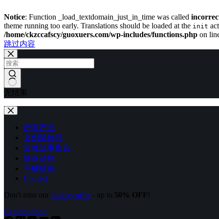
Notice
: Function _load_textdomain_just_in_time was called
incorrec
theme running too early. Translations should be loaded at the
act
init
/home/ckzccafscy/guoxuers.com/wp-includes/functions.php
on lin
跳过内容
无结果
所有产品
文創裝飾品
道教法事集合
隨身法物
手機壁紙
Contact
Don't miss our
holiday offer
- up to
50% OFF
!
Explore Shop