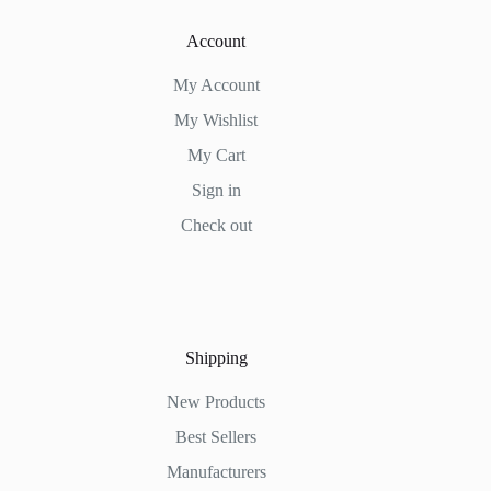
Account
My Account
My Wishlist
My Cart
Sign in
Check out
Shipping
New Products
Best Sellers
Manufacturers