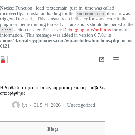
Notice
: Function _load_textdomain_just_in_time was called
incorrectly
. Translation loading for the
domain was
woocommerce
triggered too early. This is usually an indicator for some code in the
plugin or theme running too early. Translations should be loaded at the
action or later. Please see
Debugging in WordPress
for more
init
information. (This message was added in version 6.7.0.) in
/home/ckzccafscy/guoxuers.com/wp-includes/functions.php
on line
6121
跳
过
购
内
物
容
车
Η διαθεσιμότητα του προγράμματος μείωσης εισβολής
απορρίφθηκε
lys
31 5 月, 2026
Uncategorized
Blogs